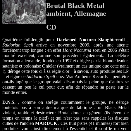
Brutal Black Metal
ambient, Allemagne
CD
Quatrième full-length pour
Darkened Nocturn Slaughtercult
,
Saldorian Spell
arrive en novembre 2009, après une attente
forcément trop longue : en effet
Hora Nocturna
sorti en 2006 s'était
montré excellent, comme son précédent également... La célèbre
formation allemande, fondée en 1997 et dirigée par la blonde leader,
sataniste et polonaise Onielar (vraiment un cas unique que cette nana
!), déroge cette fois-ci à sa règle d'or – à savoir, auto-produire ses LP
– et signe ce
Saldorian Spell
chez War Anthems Records – peut-être
ont-ils jugé que le groupe valait désormais la peine que d'autres se
cassent un peu le cul pour eux afin de répandre sa peste sur le
monde entier.
D.N.S.
, comme on abrège couramment le groupe, ne déroge
toutefois pas à son autre marque de fabrique : un Black Metal
violent, rapide et destructeur. Brutal donc, en général (ils lèvent de
temps en temps le pied) et qui n'est pas sans rappeler les disques
cultes de l'ancien
MARDUK
. Ces huit pistes (41 minutes) fort bien
produites vont ainsi directement à l'essentiel et il souffle un vent