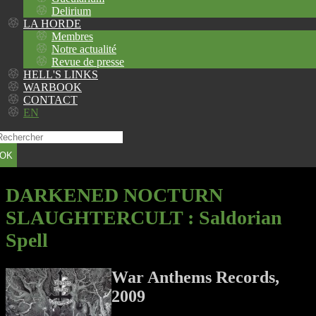
Delirium
LA HORDE
Membres
Notre actualité
Revue de presse
HELL'S LINKS
WARBOOK
CONTACT
EN
OK
DARKENED NOCTURN
SLAUGHTERCULT
: Saldorian
Spell
War Anthems Records,
2009