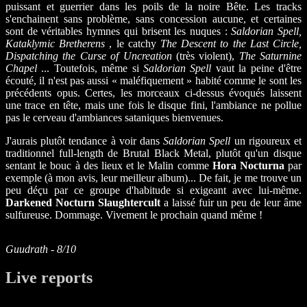
puissant et guerrier dans les poils de la noire Bête. Les tracks
s'enchainent sans problème, sans concession aucune, et certaines
sont de véritables hymnes qui brisent les nuques :
Saldorian Spell,
Kataklymic Bretherens
, le catchy
The Descent to the Last Circle,
Dispatching the Curse of Uncreation
(très violent),
The Saturnine
Chapel
... Toutefois, même si
Saldorian Spell
vaut la peine d'être
écouté, il n'est pas aussi « maléfiquement » habité comme le sont les
précédents opus. Certes, les morceaux ci-dessus évoqués laissent
une trace en tête, mais une fois le disque fini, l'ambiance ne pollue
pas le cerveau d'ambiances sataniques bienvenues.
J'aurais plutôt tendance à voir dans
Saldorian Spell
un rigoureux et
traditionnel full-length de Brutal Black Metal, plutôt qu'un disque
sentant le bouc à des lieux et le Malin comme
Hora Nocturna
par
exemple (à mon avis, leur meilleur album)... De fait, je me trouve un
peu déçu par ce groupe d'habitude si exigeant avec lui-même.
Darkened Nocturn Slaughtercult
a laissé fuir un peu de leur âme
sulfureuse. Dommage. Vivement le prochain quand même !
Guudrath - 8/10
Live reports