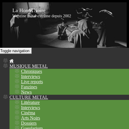
La Horde Noire
Webzine metal extrême depuis 2002
Toggle navigation
MUSIQUE METAL
Chroniques
Interviews
Live reports
Fanzines
News
CULTURE METAL
Littérature
Interviews
Cinéma
Arts Noirs
Dossiers
Gueularium