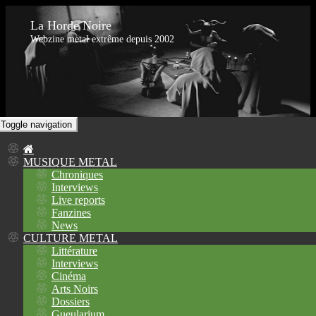
La Horde Noire
Webzine metal extrême depuis 2002
Toggle navigation
MUSIQUE METAL
Chroniques
Interviews
Live reports
Fanzines
News
CULTURE METAL
Littérature
Interviews
Cinéma
Arts Noirs
Dossiers
Gueularium