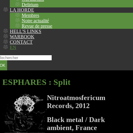
Delirium
LA HORDE
Membres
Notre actualité
Revue de presse
HELL'S LINKS
WARBOOK
CONTACT
EN
OK
ESPHARES
: Split
Nitroatmosfericum
Records, 2012
Black metal / Dark
ambient, France