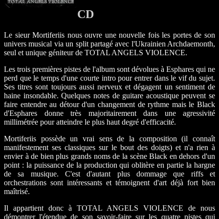
CD
Le sieur Mortiferiis nous ouvre une nouvelle fois les portes de son
univers musical via un split partagé avec l'Ukrainien Archdaemonth,
seul et unique géniteur de TOTAL ANGELS VIOLENCE.
Les trois premières pistes de l'album sont dévolues à Esphares qui ne
perd que le temps d'une courte intro pour entrer dans le vif du sujet.
Ses titres sont toujours aussi nerveux et dégagent un sentiment de
haine insondable. Quelques notes de guitare acoustique peuvent se
faire entendre au détour d'un changement de rythme mais le Black
d'Esphares donne très majoritairement dans une agressivité
millimétrée pour atteindre le plus haut degré d'efficacité.
Mortiferiis possède un vrai sens de la composition (il connaît
manifestement ses classiques sur le bout des doigts) et n'a rien à
envier à de bien plus grands noms de la scène Black en dehors d'un
point : la puissance de la production qui oblitère en partie la hargne
de sa musique. C'est d'autant plus dommage que riffs et
orchestrations sont intéressants et témoignent d'art déjà fort bien
maîtrisé.
Il appartient donc à TOTAL ANGELS VIOLENCE de nous
démontrer l'étendue de son savoir-faire sur les quatre pistes qui