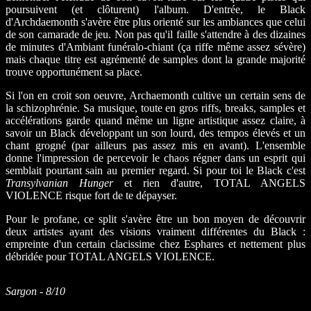
poursuivent (et clôturent) l'album. D'entrée, le Black
d'Archdaemonth s'avère être plus orienté sur les ambiances que celui
de son camarade de jeu. Non pas qu'il faille s'attendre à des dizaines
de minutes d'Ambiant funéralo-chiant (ça riffe même assez sévère)
mais chaque titre est agrémenté de samples dont la grande majorité
trouve opportunément sa place.
Si l'on en croit son oeuvre, Archaemonth cultive un certain sens de
la schizophrénie. Sa musique, toute en gros riffs, breaks, samples et
accélérations garde quand même un ligne artistique assez claire, à
savoir un Black développant un son lourd, des tempos élevés et un
chant grogné (par ailleurs pas assez mis en avant). L'ensemble
donne l'impression de percevoir le chaos régner dans un esprit qui
semblait pourtant sain au premier regard. Si pour toi le Black c'est
Transylvanian Hunger
et rien d'autre, TOTAL ANGELS
VIOLENCE risque fort de te dépayser.
Pour le profane, ce split s'avère être un bon moyen de découvrir
deux artistes ayant des visions vraiment différentes du Black :
empreinte d'un certain clacissime chez Esphares et nettement plus
débridée pour TOTAL ANGELS VIOLENCE.
Sargon - 8/10