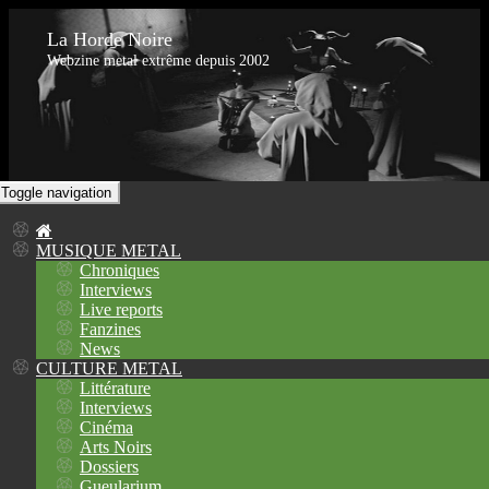
La Horde Noire
Webzine metal extrême depuis 2002
Toggle navigation
MUSIQUE METAL
Chroniques
Interviews
Live reports
Fanzines
News
CULTURE METAL
Littérature
Interviews
Cinéma
Arts Noirs
Dossiers
Gueularium