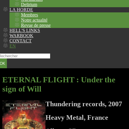
Delirium
LA HORDE
Membres
Notre actualité
Revue de presse
HELL'S LINKS
WARBOOK
CONTACT
EN
OK
ETERNAL FLIGHT
: Under the
sign of Will
Thundering records, 2007
Heavy Metal, France