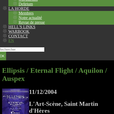
Delirium
LA HORDE
Membres
Notre actualité
Revue de presse
HELL'S LINKS
WARBOOK
CONTACT
EN
OK
Ellipsis / Eternal Flight / Aquilon /
Auspex
11/12/2004
L'Art-Scène, Saint Martin
d'Hères