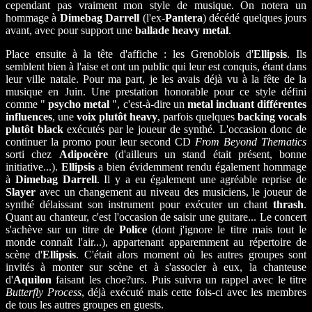
cependant pas vraiment mon style de musique. On notera un
hommage à
Dimebag Darrell
(l'ex-
Pantera
) décédé quelques jours
avant, avec pour support une
ballade heavy metal
.
Place ensuite à la tête d'affiche : les Grenoblois d'
Ellipsis
. Ils
semblent bien à l'aise et ont un public qui leur est conquis, étant dans
leur ville natale. Pour ma part, je les avais déjà vu à la fête de la
musique en Juin. Une prestation honorable pour ce style défini
comme "
psycho metal
", c'est-à-dire un
metal incluant différentes
influences
, une
voix plutôt heavy
, parfois quelques
backing vocals
plutôt black
exécutés par le joueur de synthé. L'occasion donc de
continuer la promo pour leur second CD
From Beyond Thematics
sorti chez
Adipocère
(d'ailleurs un stand était présent, bonne
initiative...).
Ellipsis
a bien évidemment rendu également hommage
à
Dimebag Darrell
. Il y a eu également une agréable reprise de
Slayer
avec un changement au niveau des musiciens, le joueur de
synthé délaissant son instrument pour exécuter un chant
thrash
.
Quant au chanteur, c'est l'occasion de saisir une guitare... Le concert
s'achève sur un titre de
Police
(dont j'ignore le titre mais tout le
monde connaît l'air...), appartenant apparemment au répertoire de
scène d'
Ellipsis
. C'était alors moment où les autres groupes sont
invités à monter sur scène et à s'associer à eux, la chanteuse
d'
Aquilon
faisant les choe?urs. Puis suivra un rappel avec le titre
Butterfly Process
, déjà exécuté mais cette fois-ci avec les membres
de tous les autres groupes en guests.