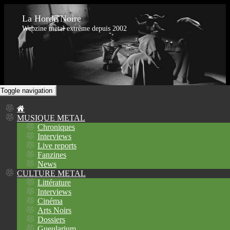
La Horde Noire
Webzine metal extrême depuis 2002
Toggle navigation
MUSIQUE METAL
Chroniques
Interviews
Live reports
Fanzines
News
CULTURE METAL
Littérature
Interviews
Cinéma
Arts Noirs
Dossiers
Gueularium