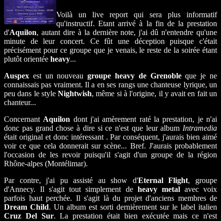
Voilà un live report qui sera plus informatif
qu'instructif. Etant arrivé à la fin de la prestation
d'
Aquilon
, autant dire à la dernière note, j'ai dû n'entendre qu'une
minute de leur concert. Ce fût une déception puisque c'était
précisément pour ce groupe que je venais, le reste de la soirée étant
plutôt orientée
heavy
...
Auspex
est un nouveau
groupe heavy de Grenoble
que je ne
connaissais pas vraiment. Il a en ses rangs une chanteuse lyrique, un
peu dans le style
Nightwish
, même si à l'origine, il y avait en fait un
chanteur...
Concernant
Aquilon
dont j'ai amèrement raté la prestation, je n'ai
donc pas grand chose à dire si ce n'est que leur album
Intramedia
était original et donc intéressant . Par conséquent, j'aurais bien aimé
voir ce que cela donnerait sur scène... Bref. J'aurais probablement
l'occasion de les revoir puisqu'il s'agit d'un groupe de la région
Rhône-alpes (Montélimar).
Par contre, j'ai pu assisté au show d'
Eternal Flight
, groupe
d'Annecy. Il s'agit tout simplement de
heavy metal
avec voix
parfois haut perchée. Il s'agit là du projet d'anciens membres de
Dream Child
. Un album est sorti dernièrement sur le label italien
Cruz Del Sur
. La prestation était bien exécutée mais ce n'est