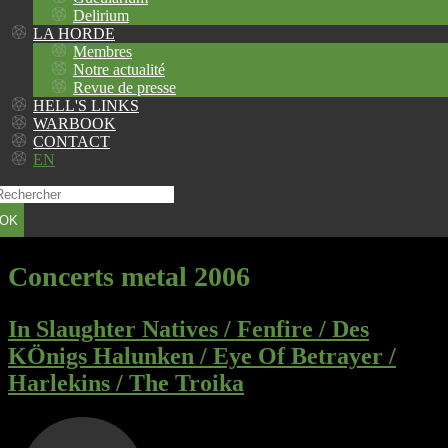
Delirium
LA HORDE
Membres
Notre actualité
Revue de presse
HELL'S LINKS
WARBOOK
CONTACT
EN
OK
Concerts metal 2006
In Slaughter Natives / Fenfire / Des
KÖnigs Halunken / Eye Of Betrayer /
Harlekins / The Troika