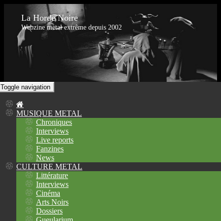
La Horde Noire
Webzine metal extrême depuis 2002
Toggle navigation
MUSIQUE METAL
Chroniques
Interviews
Live reports
Fanzines
News
CULTURE METAL
Littérature
Interviews
Cinéma
Arts Noirs
Dossiers
Gueularium