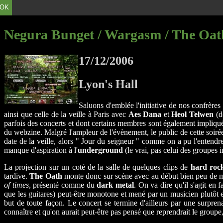
OK
Negura Bunget / Wargasm / The Oat
17/12/2006
Lyon's Hall
Saluons d'emblée l'initiative de nos confrères
ainsi que celle de la veille à Paris avec
Aes Dana
et
Heol Telwen
(d
parfois des concerts et dont certains membres sont également impliq
du webzine. Malgré l'ampleur de l'évènement, le public de cette soirée
date de la veille, alors " Jour du seigneur " comme on a pu l'entendre
manque d'aspiration à l'
underground
(le vrai, pas celui des groupes 
La projection sur un coté de la salle de quelques clips de
hard rock
tardive.
The Oath
monte donc sur scène avec au début bien peu de mon
of times
, présenté comme du
dark metal
. On va dire qu'il s'agit en f
que les guitares) peut-être monotone et mené par un musicien plutôt e
but de toute façon. Le concert se termine d'ailleurs par une surpren
connaître et qu'on aurait peut-être pas pensé que reprendrait le groupe,