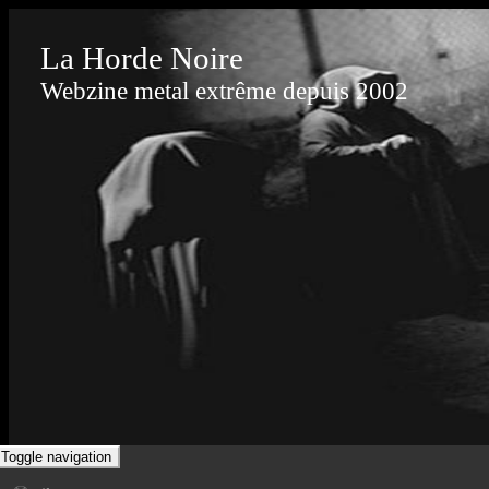
La Horde Noire
Webzine metal extrême depuis 2002
Toggle navigation