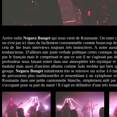
Arrive enfin
Negura Bunget
qui nous vient de Roumanie. On entre ce
on n'est pas ici dans du facilement consommable comme beaucoup d
cela de lire leurs interviews toujours très instructives. A noter a
tendancieuse. D'ailleurs une joute verbale politique certes comique da
pas le français mais le comprenait et que ce soir il ne s'agissait pas
profondeur nous faisant entrer dans une atmosphère très mystique et p
badului
mais aussi d'anciens albums comme
Sala molska
qui bien qu
groupe.
Negura Bunget
initialement trio se retrouve sur scène à 6 
de percussions plus traditionnelles et ressemblant à un xylophone et 
Roumanie dans une petite camionnette blanche, simplement aidé par qu
s'occupant pour sa part du stand ! Il s'agit en définitive d'une très bon