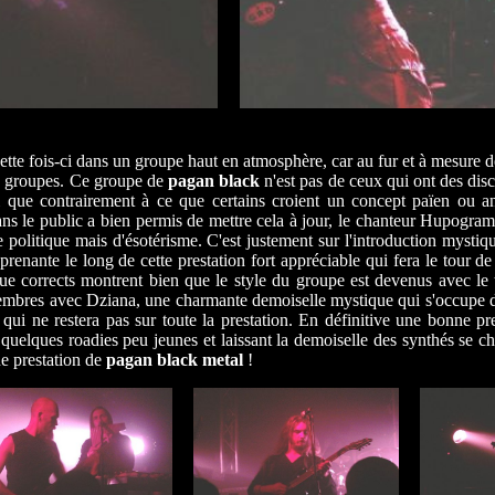
tte fois-ci dans un groupe haut en atmosphère, car au fur et à mesure
e groupes. Ce groupe de
pagan black
n'est pas de ceux qui ont des discou
ussi que contrairement à ce que certains croient un concept païen ou
ns le public a bien permis de mettre cela à jour, le chanteur Hupogrammo
 de politique mais d'ésotérisme. C'est justement sur l'introduction myst
renante le long de cette prestation fort appréciable qui fera le tour 
e corrects montrent bien que le style du groupe est devenus avec le 
membres avec Dziana, une charmante demoiselle mystique qui s'occupe du
qui ne restera pas sur toute la prestation. En définitive une bonne pre
elques roadies peu jeunes et laissant la demoiselle des synthés se ch
ne prestation de
pagan black metal
!