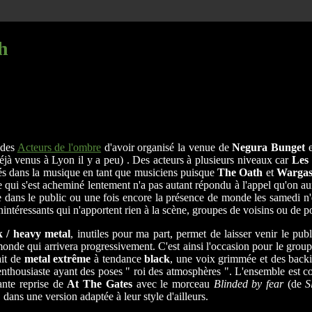
h
 des
Acteurs de l'ombre
d'avoir organisé la venue de
Negura Bunget
e
éjà venus à Lyon il y a peu) . Des acteurs à plusieurs niveaux car
Les 
ués dans la musique en tant que musiciens puisque
The Oath
et
Warga
 qui s'est acheminé lentement n'a pas autant répondu à l'appel qu'on aur
 dans le public ou une fois encore la présence de monde les samedi n'est
inintéressants qui n'apportent rien à la scène, groupes de voisins ou de 
 / heavy metal
, inutiles pour ma part, permet de laisser venir le pub
de qui arrivera progressivement. C'est ainsi l'occasion pour le group
ait de
metal extrême
à tendance
black
, une voix grimmée et des back
nthousiaste ayant des poses " roi des atmosphères ". L'ensemble est co
ante reprise de
At The Gates
avec le morceau
Blinded by fear
(de
S
 dans une version adaptée à leur style d'ailleurs.