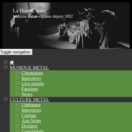
La Horde Noire
Webzine metal extrême depuis 2002
Toggle navigation
MUSIQUE METAL
Chroniques
Interviews
Live reports
Fanzines
News
CULTURE METAL
Littérature
Interviews
Cinéma
Arts Noirs
Dossiers
Gueularium