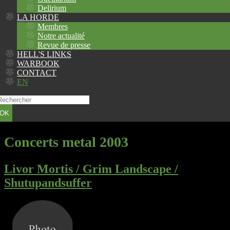
Delirium
LA HORDE
Membres
Notre actualité
Revue de presse
HELL'S LINKS
WARBOOK
CONTACT
EN
OK
Concerts metal 2003
Livor Mortis / Grim Landscape /
Shutupandsuffer