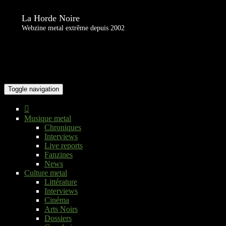
La Horde Noire
Webzine metal extrême depuis 2002
Toggle navigation
Musique metal
Chroniques
Interviews
Live reports
Fanzines
News
Culture metal
Littérature
Interviews
Cinéma
Arts Noirs
Dossiers