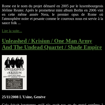
Rome est le nom du projet démarré en 2005 par le luxembourgeois
Jérôme Reuter. Après le prometteur mini album Berlin en 2006 vint
en cette même année Nera, le premier opus de Rome où
l'atmosphère noire et pesante comme le courroux nous est servie à la
sauce folk ...
Lire la suite...
Unleashed / Krisiun / One Man Army
And The Undead Quartet / Shade Empire
25/11/2008 L'Usine, Genève
Cela faisait longtemps qu'il n'y avait pas eu de metal extrême à