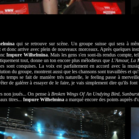
elmina
qui se retrouve sur scène. Un groupe suisse qui sera à mê
t donc arrive avec plein de nouveaux morceaux. Après quelques instants e
donc
Impure Wilhelmina
. Mais les gens s'en sont-ils rendus compte, te
tiquement tout, donne un ton encore plus mélodieux que
L'Amour, La 
es sont conquises. La voix est parfaitement en accord avec la musi
lution du groupe, montrent aussi que les chansons sont travaillées et qu'i
 du temps se fait de manière très naturelle, le feeling passe à mervei
êter de galérer à essayer de le faire, je vais simplement dire qu'ils font
res non joués... On pense à
Broken Wings Of An Undying Bird
,
Sunburs
ux titres...
Impure Wilhelmina
a marqué encore des points auprès d'un