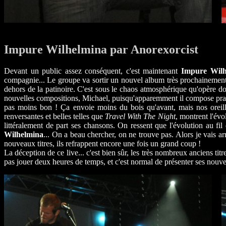
Impure Wilhelmina par Anorexorcist
Devant un public assez conséquent, c'est maintenant
Impure Wilh
compagnie... Le groupe va sortir un nouvel album très prochainement e
dehors de la patinoire. C'est sous le chaos atmosphérique qu'opère 
nouvelles compositions, Michael, puisqu'apparemment il compose pra
pas moins bon ! Ça envoie moins du bois qu'avant, mais nos oreill
renversantes et belles telles que
Travel With The Night
, montrent l'évo
littéralement de part ses chansons. On ressent que l'évolution au fil
Wilhelmina
... On a beau chercher, on ne trouve pas. Alors je vais arr
nouveaux titres, ils refrappent encore une fois un grand coup !
La déception de ce live... c'est bien sûr, les très nombreux anciens tit
pas jouer deux heures de temps, et c'est normal de présenter ses nouvea