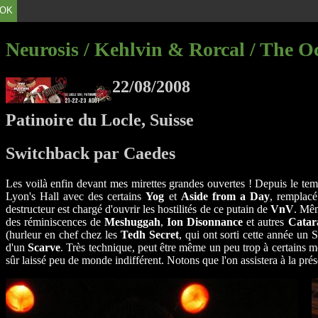
OK
Neurosis / Kehlvin & Rorcal / The O
22/08/2008
Patinoire du Locle, Suisse
Switchback par Caedes
Les voilà enfin devant mes mirettes grandes ouvertes ! Depuis le temps
Lyon's Hall avec des certains
Yog
et
Aside from a Day
, remplacé
destructeur est chargé d'ouvrir les hostilités de ce putain de
VnV
. Mêm
des réminiscences de
Meshuggah
,
Ion Disonnance
et autres
Catar
(hurleur en chef chez les
Tedh Secret
, qui ont sorti cette année un 
d'un
Scarve
. Très technique, peut être même un peu trop à certains 
sûr laissé peu de monde indifférent. Notons que l'on assistera à la pr