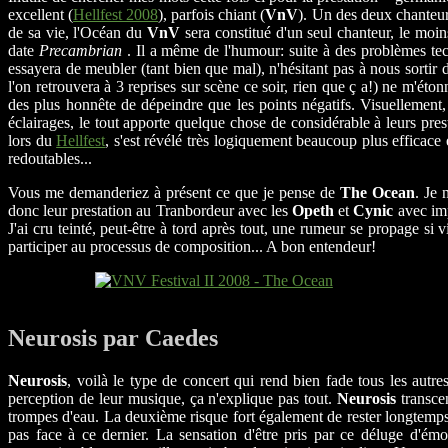
excellent (
Hellfest 2008
), parfois chiant (
VnV
). Un des deux chanteurs
de sa vie, l'Océan du
VnV
sera constitué d'un seul chanteur, le moin
date
Precambrian
. Il a même de l'humour: suite à des problèmes techn
essayera de meubler (tant bien que mal), n'hésitant pas à nous sortir d
l'on retrouvera à 3 reprises sur scène ce soir, rien que ç a!) ne m'éton
des plus honnête de dépeindre que les points négatifs. Visuellement, 
éclairages, le tout apporte quelque chose de considérable à leurs prest
lors du
Hellfest
, s'est révélé très logiquement beaucoup plus efficace e
redoutables...
Vous me demanderiez à présent ce que je pense de
The Ocean
. Je 
donc leur prestation au Tranbordeur avec les
Opeth
et
Cynic
avec imp
J'ai cru teinté, peut-être à tord après tout, une rumeur se propage si
participer au processus de composition... A bon entendeur!
Neurosis par Caedes
Neurosis
, voilà le type de concert qui rend bien fade tous les autr
perception de leur musique, ça n'explique pas tout.
Neurosis
transcen
trompes d'eau. La deuxième risque fort également de rester longtemps g
pas face à ce dernier. La sensation d'être pris par ce déluge d'émo