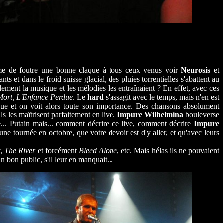
me de foutre une bonne claque à tous ceux venus voir
Neurosis
et
t dans le froid suisse glacial, des pluies torrentielles s'abattent au
llement la musique et les mélodies les entraînaient ? En effet, avec ces
Mort, L'Enfance Perdue
. Le
hard
s'assagit avec le temps, mais n'en est
que et on voit alors toute son importance. Des chansons absolument
ls les maîtrisent parfaitement en live.
Impure Wilhelmina
bouleverse
lle... Putain mais... comment décrire ce live, comment décrire
Impure
 une tournée en octobre, que votre devoir est d'y aller, et qu'avec leurs
t
,
The River
et forcément
Bleed Alone
, etc. Mais hélas ils ne pouvaient
 bon public, s'il leur en manquait...