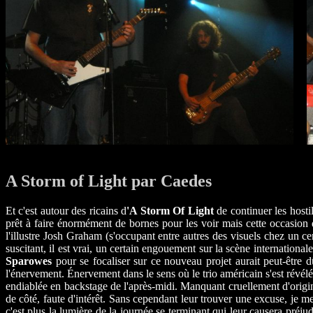
A Storm of Light par Caedes
Et c'est autour des ricains d
'A Storm Of Light
de continuer les hosti
prêt à faire énormément de bornes pour les voir mais cette occasion d
l'illustre Josh Graham (s'occupant entre autres des visuels chez un cer
suscitant, il est vrai, un certain engouement sur la scène internationa
Sparowes
pour se focaliser sur ce nouveau projet aurait peut-être d
l'énervement. Énervement dans le sens où le trio américain s'est révé
endiablée en backstage de l'après-midi. Manquant cruellement d'origina
de côté, faute d'intérêt. Sans cependant leur trouver une excuse, je m
c'est plus la lumière de la journée se terminant qui leur causera pré