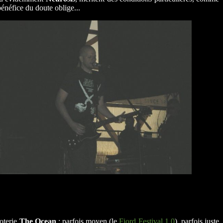
énéfice du doute oblige...
loterie
The Ocean
: parfois moyen (le
Fjord Festival 1.0
), parfois juste