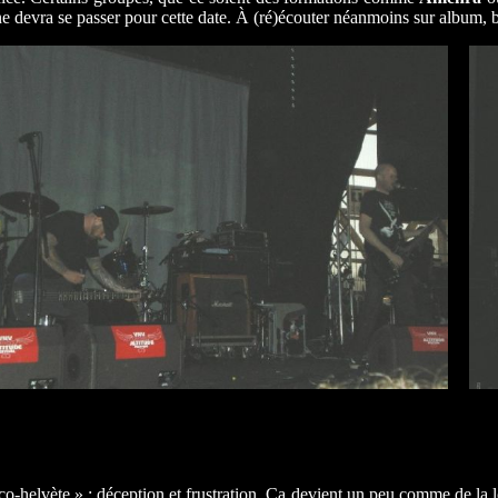
ne devra se passer pour cette date. À (ré)écouter néanmoins sur album, b
ico-helvète » : déception et frustration. Ça devient un peu comme de la 