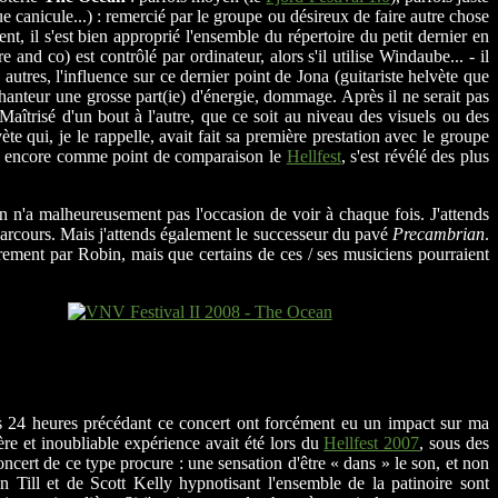
e canicule...) : remercié par le groupe ou désireux de faire autre chose
t, il s'est bien approprié l'ensemble du répertoire du petit dernier en
and co) est contrôlé par ordinateur, alors s'il utilise Windaube... - il
autres, l'influence sur ce dernier point de Jona (guitariste helvète que
nteur une grosse part(ie) d'énergie, dommage. Après il ne serait pas
Maîtrisé d'un bout à l'autre, que ce soit au niveau des visuels ou des
te qui, je le rappelle, avait fait sa première prestation avec le groupe
, encore comme point de comparaison le
Hellfest
, s'est révélé des plus
n n'a malheureusement pas l'occasion de voir à chaque fois. J'attends
 parcours. Mais j'attends également le successeur du pavé
Precambrian
.
ièrement par Robin, mais que certains de ces / ses musiciens pourraient
 les 24 heures précédant ce concert ont forcément eu un impact sur ma
e et inoubliable expérience avait été lors du
Hellfest 2007
, sous des
ncert de ce type procure : une sensation d'être « dans » le son, et non
n Till et de Scott Kelly hypnotisant l'ensemble de la patinoire sont