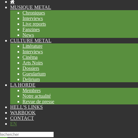
MUSIQUE METAL
Chroniques
Interviews
Live reports
Fanzines
News
CULTURE METAL
Littérature
Interviews
Cinéma
Arts Noirs
Dossiers
Gueularium
Delirium
LA HORDE
Membres
Notre actualité
Revue de presse
HELL'S LINKS
WARBOOK
CONTACT
EN