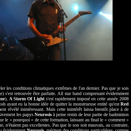
er les conditions climatiques extrêmes de l'an dernier. Pas que je sois
e) s'est retrouvée être parfaite. All star band comprenant évidemment
ne
),
A Storm Of Light
s'est rapidement imposé en cette année 2008
Josh ayant eu la bonne idée de quitter la monstrueuse entité qu'est
Red
ent révélé inintéressant. Mais cette inintérêt laissa bientôt place à de
usivement les papys
Neurosis
à peine remis de leur partie de badminton
ur le « pourquoi » de cette formation, laissant au final le « comment »
, n'étaient pas excellentes. Pas que le son soit mauvais, au contraire,
u évidemment
Neurosis
, méritent des conditions particulières, comme