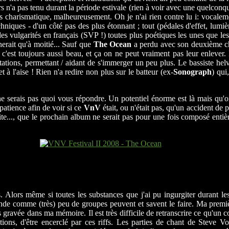
 n'a pas tenu durant la période estivale (rien à voir avec une quelconqu
s charismatique, malheureusement. Oh je n'ai rien contre lu i: vocalemen
iques - d'un côté pas des plus étonnant ; tout (pédales d'effet, lumière 
es vulgarités en français (SVP !) toutes plus poétiques les unes que les 
nerait qu'à moitié... Sauf que
The Ocean
a perdu avec son deuxième cha
c'est toujours aussi beau, et ça on ne peut vraiment pas leur enlever. 
ations, permettant / aidant de s'immerger un peu plus. Le bassiste helvè
t à l'aise ! Rien n'a redire non plus sur le batteur (ex-
Sonograph
) qui
ne serais pas quoi vous répondre. Un potentiel énorme est là mais qu'o
atience afin de voir si ce
VnV
était, ou n'était pas, qu'un accident de
 vite..., que le prochain album ne serait pas pour une fois composé ent
es. Alors même si toutes les substances que j'ai pu ingurgiter durant
de comme (très) peu de groupes peuvent et savent le faire. Ma premièr
ravée dans ma mémoire. Il est très difficile de retranscrire ce qu'un co
tions, d'être encerclé par ces riffs. Les parties de chant de Steve Vo