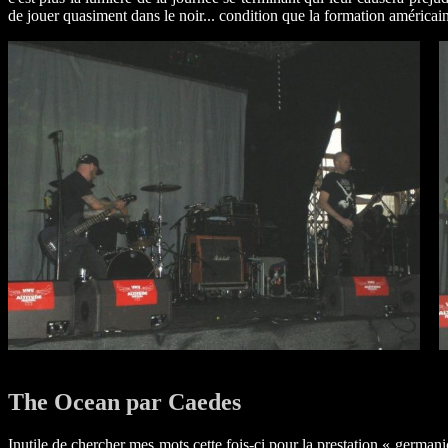
de jouer quasiment dans le noir... condition que la formation américai
The Ocean par Caedes
Inutile de chercher mes mots cette fois-ci pour la prestation « german