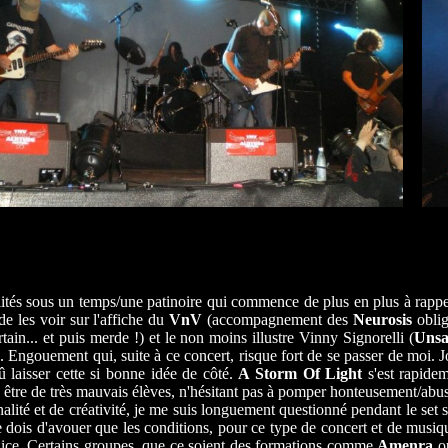
lités sous un temps/une patinoire qui commence de plus en plus à rappel
e les voir sur l'affiche du
VnV
(accompagnement des
Neurosis
oblig
tain... et puis merde !) et le non moins illustre Vinny Signorelli (
Unsa
le. Engouement qui, suite à ce concert, risque fort de se passer de moi. 
û laisser cette si bonne idée de côté.
A Storm Of Light
s'est rapidem
lé être de très mauvais élèves, n'hésitant pas à pomper honteusement/ab
lité et de créativité, je me suis longuement questionné pendant le set s
e dois d'avouer que les conditions, pour ce type de concert et de musique
judice. Certains groupes, que ce soient des formations comme
Amenra
o