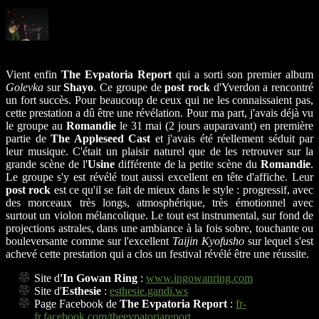
Vient enfin
The Evpatoria Report
qui a sorti son premier album
Golevka
sur
Shayo
. Ce groupe de
post rock
d'Yverdon a rencontré
un fort succès. Pour beaucoup de ceux qui ne les connaissaient pas,
cette prestation a dû être une révélation. Pour ma part, j'avais déjà vu
le groupe au
Romandie
le 31 mai (2 jours auparavant) en première
partie de
The Appleseed Cast
et j'avais été réellement séduit par
leur musique. C'était un plaisir naturel que de les retrouver sur la
grande scène de l'
Usine
différente de la petite scène du
Romandie
.
Le groupe s'y est révélé tout aussi excellent en tête d'affiche. Leur
post rock
est ce qu'il se fait de mieux dans le style : progressif, avec
des morceaux très longs, atmosphérique, très émotionnel avec
surtout un violon mélancolique. Le tout est instrumental, sur fond de
projections astrales, dans une ambiance à la fois sobre, touchante ou
bouleversante comme sur l'excellent
Taijin Kyofusho
sur lequel s'est
achevé cette prestation qui a clos un festival révélé être une réussite.
Site d
'In Gowan Ring
:
www.ingowanring.com
Site d'
Esthesie
:
esthesie.gandi.ws
Page Facebook de
The Evpatoria Report
:
fr-
fr.facebook.com/theevpatoriareport