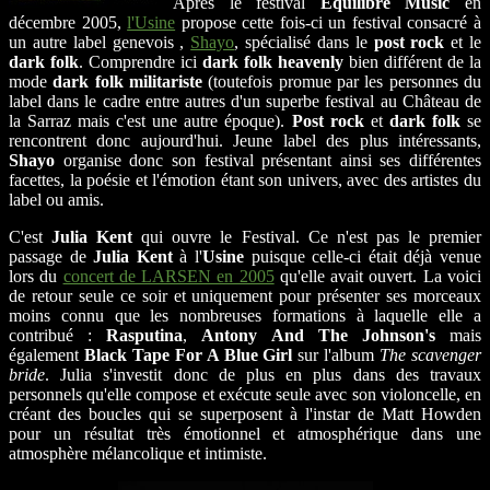
Après le festival
Equilibre Music
en
décembre 2005,
l'Usine
propose cette fois-ci un festival consacré à
un autre label genevois ,
Shayo
, spécialisé dans le
post rock
et le
dark folk
. Comprendre ici
dark folk heavenly
bien différent de la
mode
dark folk militariste
(toutefois promue par les personnes du
label dans le cadre entre autres d'un superbe festival au Château de
la Sarraz mais c'est une autre époque).
Post rock
et
dark folk
se
rencontrent donc aujourd'hui. Jeune label des plus intéressants,
Shayo
organise donc son festival présentant ainsi ses différentes
facettes, la poésie et l'émotion étant son univers, avec des artistes du
label ou amis.
C'est
Julia Kent
qui ouvre le Festival. Ce n'est pas le premier
passage de
Julia Kent
à l'
Usine
puisque celle-ci était déjà venue
lors du
concert de LARSEN en 2005
qu'elle avait ouvert. La voici
de retour seule ce soir et uniquement pour présenter ses morceaux
moins connu que les nombreuses formations à laquelle elle a
contribué :
Rasputina
,
Antony And The Johnson's
mais
également
Black Tape For A Blue Girl
sur l'album
The scavenger
bride
. Julia s'investit donc de plus en plus dans des travaux
personnels qu'elle compose et exécute seule avec son violoncelle, en
créant des boucles qui se superposent à l'instar de Matt Howden
pour un résultat très émotionnel et atmosphérique dans une
atmosphère mélancolique et intimiste.