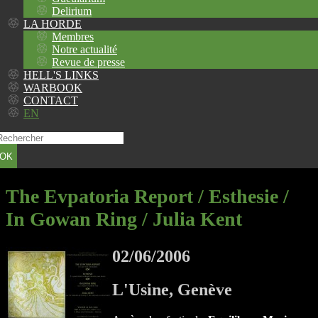
Delirium
LA HORDE
Membres
Notre actualité
Revue de presse
HELL'S LINKS
WARBOOK
CONTACT
EN
OK
The Evpatoria Report / Esthesie /
In Gowan Ring / Julia Kent
02/06/2006
L'Usine, Genève