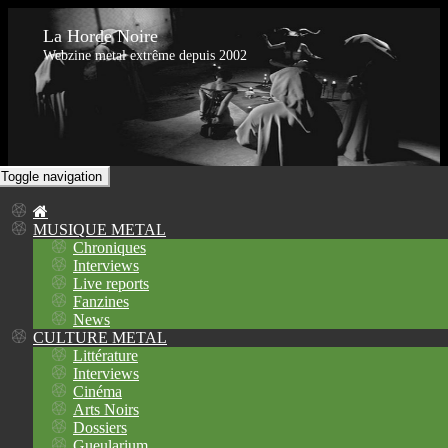
La Horde Noire
Webzine metal extrême depuis 2002
Toggle navigation
MUSIQUE METAL
Chroniques
Interviews
Live reports
Fanzines
News
CULTURE METAL
Littérature
Interviews
Cinéma
Arts Noirs
Dossiers
Gueularium