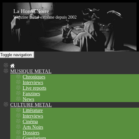
La Horde Noire
Webzine metal extrême depuis 2002
Toggle navigation
MUSIQUE METAL
Chroniques
Interviews
Live reports
Fanzines
News
CULTURE METAL
Littérature
Interviews
Cinéma
Arts Noirs
Dossiers
Gueularium