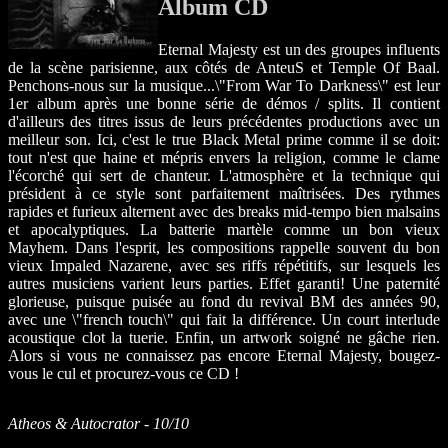
Album CD
Eternal Majesty est un des groupes influents
de la scène parisienne, aux côtés de AnteuS et Temple Of Baal.
Penchons-nous sur la musique...\"From War To Darkness\" est leur
1er album après une bonne série de démos / splits. Il contient
d'ailleurs des titres issus de leurs précédentes productions avec un
meilleur son. Ici, c'est le true Black Metal prime comme il se doit:
tout n'est que haine et mépris envers la religion, comme le clame
l'écorché qui sert de chanteur. L'atmosphère et la technique qui
président à ce style sont parfaitement maîtrisées. Des rythmes
rapides et furieux alternent avec des breaks mid-tempo bien malsains
et apocalyptiques. La batterie martèle comme un bon vieux
Mayhem. Dans l'esprit, les compositions rappelle souvent du bon
vieux Impaled Nazarene, avec ses riffs répétitifs, sur lesquels les
autres musiciens varient leurs parties. Effet garanti! Une paternité
glorieuse, puisque puisée au fond du revival BM des années 90,
avec une \"french touch\" qui fait la différence. Un court interlude
acoustique clot la tuerie. Enfin, un artwork soigné ne gâche rien.
Alors si vous ne connaissez pas encore Eternal Majesty, bougez-
vous le cul et procurez-vous ce CD !
Atheos & Autocrator - 10/10