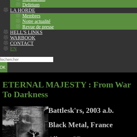
Delirium
LA HORDE
Membres
Notre actualité
Revue de presse
HELL'S LINKS
WARBOOK
CONTACT
EN
OK
ETERNAL MAJESTY
: From War
To Darkness
Battlesk'rs, 2003 a.b.
Black Metal, France