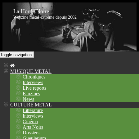
La Horde Noire
Webzine metal extrême depuis 2002
Toggle navigation
MUSIQUE METAL
Chroniques
Interviews
Live reports
Fanzines
News
CULTURE METAL
Littérature
Interviews
Cinéma
Arts Noirs
Dossiers
Gueularium