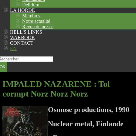
Delirium
LA HORDE
Membres
Notre actualité
Revue de presse
HELL'S LINKS
WARBOOK
CONTACT
EN
OK
IMPALED NAZARENE
: Tol
cormpt Norz Norz Norz
Osmose productions, 1990
Nuclear metal, Finlande