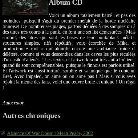
Album CD
Voici un album totalement barré : et pas des
moindres, puisqu'il s'agit du premier méfait de la horde nucléaire
finnoise! De nombreuses plages, parfois dédiées à des samples ou à
des titres très courts à la punk, en font une set list démesurées ! Mais
surtout, des titres qui sont les bases de leur punk/black métal :
structures simples, riffs répétitifs, voix écorchée de Mika, et
production « root » qui alourdit encore une ambiance froide et
délétère, comme si vous descendiez dans les caves les plus reculées
d'un asile d'aliénés ! Les textes et l'artwork sont très anti-chrétiens,
quand ils sont compréhensibles, puisque le finnois est parfois utilisé.
Et l'artwork est aussi torturé, sombre et satanique que le contenu.
Bref, Avec Impaled, on aime ou on aime pas ! Mais si vous avez
rejoint la meute des fans, voici une œuvre brute et unique ! Un régal
!
Autocrator
Autres chroniques
Absence Of War Doesn't Mean Peace, 2002