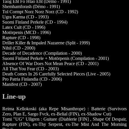
Taog Eht Fo Htao Eht (Démo - 1991)
Shemhamforash (Démo - 1991)
Tol Cormpt Norz Norz Norz (CD - 1992)
Ugra Karma (CD - 1993)
Suomi Finland Perkele (CD - 1994)
Latex Cult (CD - 1996)
Motörpenis (MCD - 1996)
Rapture (CD - 1998)
Driller Killer & Impaled Nazarene (Split - 1999)
Nihil (CD - 2000)
Decade of Decadence (Compilation - 2000)
Suomi Finland Perkele + Motörpenis (Compilation - 2001)
Absence Of War Does Not Mean Peace (CD - 2001)
All That You Fear (CD - 2003)
Death Comes In 26 Carefully Selected Pieces (Live - 2005)
Pro Patria Finlandia (CD - 2006)
Manifest (CD - 2007)
Line-up
Reima Kellokoski (aka Repe Misanthrope) : Batterie (Survivors
Zero, Plan E, Sargo Fvck, ex-Belial (FIN), ex-Shadow Cut)
Tomi "UG" Ullgren : Guitare (Diablerie [FIN] , Shape Of Despair,
Rapture (FIN), ex-Thy Serpent, ex-The Mist And The Morning