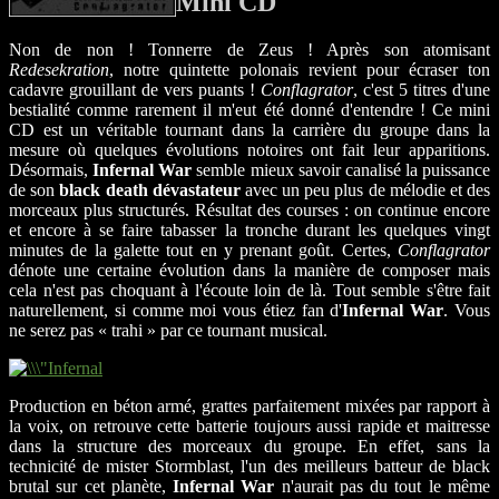
Mini CD
Non de non ! Tonnerre de Zeus ! Après son atomisant
Redesekration
, notre quintette polonais revient pour écraser ton
cadavre grouillant de vers puants !
Conflagrator
, c'est 5 titres d'une
bestialité comme rarement il m'eut été donné d'entendre ! Ce mini
CD est un véritable tournant dans la carrière du groupe dans la
mesure où quelques évolutions notoires ont fait leur apparitions.
Désormais,
Infernal War
semble mieux savoir canalisé la puissance
de son
black death dévastateur
avec un peu plus de mélodie et des
morceaux plus structurés. Résultat des courses : on continue encore
et encore à se faire tabasser la tronche durant les quelques vingt
minutes de la galette tout en y prenant goût. Certes,
Conflagrator
dénote une certaine évolution dans la manière de composer mais
cela n'est pas choquant à l'écoute loin de là. Tout semble s'être fait
naturellement, si comme moi vous étiez fan d'
Infernal War
. Vous
ne serez pas « trahi » par ce tournant musical.
Production en béton armé, grattes parfaitement mixées par rapport à
la voix, on retrouve cette batterie toujours aussi rapide et maitresse
dans la structure des morceaux du groupe. En effet, sans la
technicité de mister Stormblast, l'un des meilleurs batteur de black
brutal sur cet planète,
Infernal War
n'aurait pas du tout le même