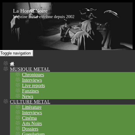
La Horde Noire
Webzine metal extrême depuis 2002
Toggle navigation
MUSIQUE METAL
Chroniques
Interviews
Live reports
Fanzines
News
CULTURE METAL
Littérature
Interviews
Cinéma
Arts Noirs
Dossiers
Gueularium