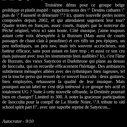
Troisième démo pour ce groupe belge
prolifique et plutôt inspiré : rappelons-nous des \" Destins cathares \"
puis de \" Fausseté et démesure \"? Ici, quatre nouvelle perles noires
composées depuis 2002, et qui attendaient sagement leur tour?
Quatre textes en français, assez courts, frappés par la noirceur du
Pêché originel, vécu ici sans honte. Côté musique, j'aime toujours
autant cette voix désespérée à la Burzum (Mais aussi de courts
passages de chant clair à peaufiner) et ces riffs un peu épiques, un
peu mélodiques, un peu raw, mais très souvent accrocheurs, son
batteur efficace, sans pour autant en faire trop ; et aussi ce son cru
mais puissant avec tous les instruments bien audibles? Ici, c'est l'âme
de Burzum, des vieux Satyricon et Darkthrone qui plane au dessus
de Inocculta, qui en recueille efficacement l'héritage. Des ambiances
subtilement ménagées alliées avec des rythmiques bien rageuses, tel
est la touche perso qui ressort de ce nouvel Inocculta : deux guitares,
bien employées, rehaussent la qualité de leur musique. Mais
pourquoi aucun label ne s'est déjà intéressé à ce groupe très actif et
totalement UG ? Suite à cette nouvelle offrande, la Destinée pourrait
bien en changer? Limited to 300. A noter la gracieuse participation
de Inocculta pour la compil' de La Horde Noire, \"A tribute to old
school spirit part I\", avec une superbe reprise de Satyricon...
Autocrator - 9/10