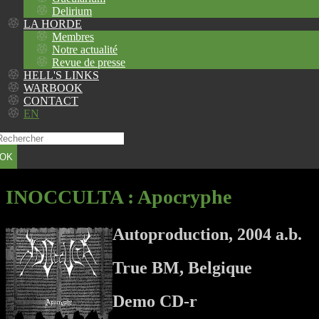
Delirium
LA HORDE
Membres
Notre actualité
Revue de presse
HELL'S LINKS
WARBOOK
CONTACT
EN
OK
INOCCULTA
: Apocryphe
Autoproduction, 2004 a.b.
True BM, Belgique
Demo CD-r