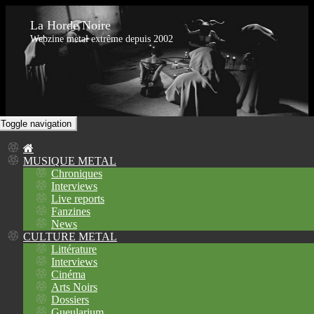
La Horde Noire
Webzine metal extrême depuis 2002
Toggle navigation
MUSIQUE METAL
Chroniques
Interviews
Live reports
Fanzines
News
CULTURE METAL
Littérature
Interviews
Cinéma
Arts Noirs
Dossiers
Gueularium