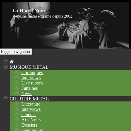
La Horde Noire
Webzine metal extrême depuis 2002
Toggle navigation
MUSIQUE METAL
Chroniques
Interviews
Live reports
Fanzines
News
CULTURE METAL
Littérature
Interviews
Cinéma
Arts Noirs
Dossiers
Gueularium