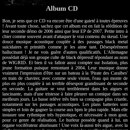
Album CD
Bon, je sens que ce CD va encore être d'une gaieté à toutes épreuves
! Avant toute chose, sachez que cet album est en fait la réédition de
leur seconde démo de 2006 ainsi que leur EP de 2007. Petite intro à
chier comme souvent avant d'attaquer le vrai contenu du skeud. Une
douce musique acoustique couplée à des passages black metal
suicidaires et primitifs comme je les aime tant. Désespérément
hallucinant ! Je ne vois guère d'autres qualificatifs. L'Allemagne
possédait déjà son groupe culte de black dépressif répondant au nom
de WIGRID. Et bien il va falloir aussi compter sur Isolation, plus
jeune formation puisque remontant à 2004. Leur musique donne
vraiment l'impression d'être sur un bateau à la 'Pirate des Caraïbes'
en train de chavirer, avec comme seule vision, l'eau qui monte de
plus en plus couplée à un terrible désespoir grandissant de seconde
en seconde. La guitare se veut terriblement dans les aigues et
lancinante, mais d'une tristesse à faire pleurer un comique dans ses
meilleurs jours. La basse relève très bien sa compagne plus criarde,
notamment sur les passages acoustiques. Les plans batteries sont
simples et loin de gagner la course aux bpm le plus rapide. Mais elle
instaure une rythmique très hypnotique, et nécessaire à mon gout,
pour ce genre de réalisation. Le hurleur possède quand à lui, un
organe vociférateur ahurissant ! Une voix là-aussi très aigue, avec la