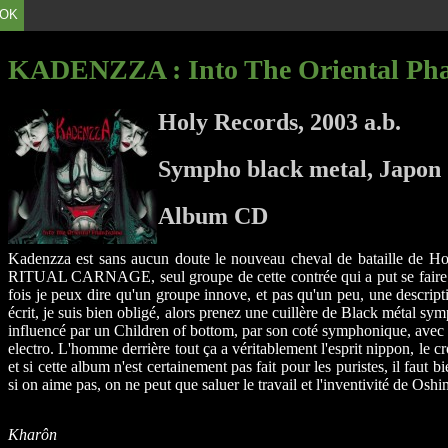
OK
KADENZZA
: Into The Oriental P
Holy Records, 2003 a.b.
Sympho black metal, Japon
Album CD
Kadenzza est sans aucun doute le nouveau cheval de bataille de Holy
RITUAL CARNAGE, seul groupe de cette contrée qui a put se faire con
fois je peux dire qu'un groupe innove, et pas qu'un peu, une descri
écrit, je suis bien obligé, alors prenez une cuillère de Black métal 
influencé par un Children of bottom, par son coté symphonique, avec 
electro. L'homme derrière tout ça a véritablement l'esprit nippon, le c
et si cette album n'est certainement pas fait pour les puristes, il fa
si on aime pas, on ne peut que saluer le travail et l'inventivité de Osh
Kharôn