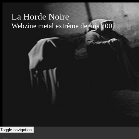
La Horde Noire
Webzine metal extrême depuis 2002
Toggle navigation