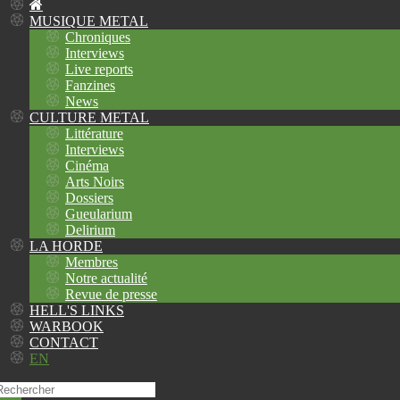
MUSIQUE METAL
Chroniques
Interviews
Live reports
Fanzines
News
CULTURE METAL
Littérature
Interviews
Cinéma
Arts Noirs
Dossiers
Gueularium
Delirium
LA HORDE
Membres
Notre actualité
Revue de presse
HELL'S LINKS
WARBOOK
CONTACT
EN