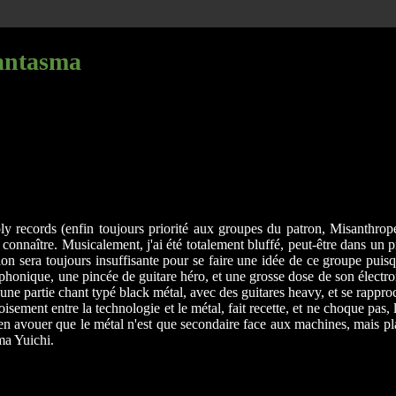
hantasma
 records (enfin toujours priorité aux groupes du patron, Misanthrope 
naître. Musicalement, j'ai été totalement bluffé, peut-être dans un 
ption sera toujours insuffisante pour se faire une idée de ce groupe p
symphonique, une pincée de guitare héro, et une grosse dose de son élect
une partie chant typé black métal, avec des guitares heavy, et se rapp
roisement entre la technologie et le métal, fait recette, et ne choque pas
ut bien avouer que le métal n'est que secondaire face aux machines, mais
ima Yuichi.