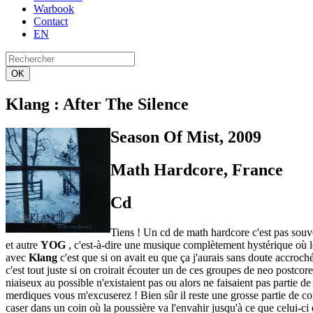
Warbook
Contact
EN
OK
Klang
: After The Silence
Season Of Mist, 2009
Math Hardcore, France
Cd
Tiens ! Un cd de math hardcore c'est pas souv
et autre
YOG
, c'est-à-dire une musique complètement hystérique où les
avec
Klang
c'est que si on avait eu que ça j'aurais sans doute accroc
c'est tout juste si on croirait écouter un de ces groupes de neo postc
niaiseux au possible n'existaient pas ou alors ne faisaient pas partie 
merdiques vous m'excuserez ! Bien sûr il reste une grosse partie de co
caser dans un coin où la poussière va l'envahir jusqu'à ce que celui-ci 