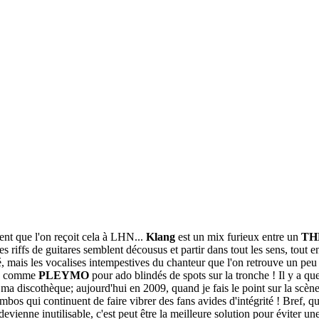
ent que l'on reçoit cela à LHN...
Klang
est un mix furieux entre un
TH
 riffs de guitares semblent décousus et partir dans tout les sens, tout 
hé, mais les vocalises intempestives du chanteur que l'on retrouve un pe
ore comme
PLEYMO
pour ado blindés de spots sur la tronche ! Il y a q
de ma discothèque; aujourd'hui en 2009, quand je fais le point sur la scèn
mbos qui continuent de faire vibrer des fans avides d'intégrité ! Bref, 
devienne inutilisable, c'est peut être la meilleure solution pour éviter 