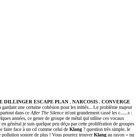
E DILLINGER ESCAPE PLAN
,
NARCOSIS
,
CONVERGE
en gardant une certaine cohésion pour les initiés... Le problème majeur
u partout dans ce
After The Silence
m'ont grandement cassé les c......s :
uelques années, ce genre de groupe de métal qui utilise ces vocaux
e en général je suis quelque peu déçu par cette prolifération de groupes
que faire face à un cd comme celui de
Klang
? question très simple, le
une pollution sonore de plus ! Vous pourrez trouver
Klang
au rayon « nu