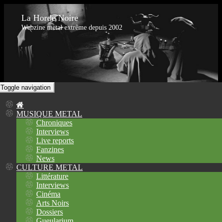
La Horde Noire
Webzine metal extrême depuis 2002
Toggle navigation
MUSIQUE METAL
Chroniques
Interviews
Live reports
Fanzines
News
CULTURE METAL
Littérature
Interviews
Cinéma
Arts Noirs
Dossiers
Gueularium