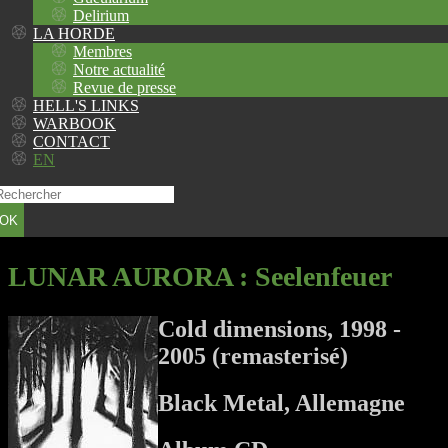
Delirium
LA HORDE
Membres
Notre actualité
Revue de presse
HELL'S LINKS
WARBOOK
CONTACT
EN
OK
LUNAR AURORA
: Seelenfeuer
Cold dimensions, 1998 -
2005 (remasterisé)
Black Metal, Allemagne