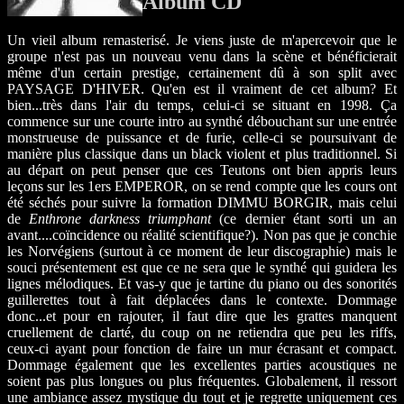
Album CD
Un vieil album remasterisé. Je viens juste de m'apercevoir que le
groupe n'est pas un nouveau venu dans la scène et bénéficierait
même d'un certain prestige, certainement dû à son split avec
PAYSAGE D'HIVER. Qu'en est il vraiment de cet album? Et
bien...très dans l'air du temps, celui-ci se situant en 1998. Ça
commence sur une courte intro au synthé débouchant sur une entrée
monstrueuse de puissance et de furie, celle-ci se poursuivant de
manière plus classique dans un black violent et plus traditionnel. Si
au départ on peut penser que ces Teutons ont bien appris leurs
leçons sur les 1ers EMPEROR, on se rend compte que les cours ont
été séchés pour suivre la formation DIMMU BORGIR, mais celui
de
Enthrone darkness triumphant
(ce dernier étant sorti un an
avant....coïncidence ou réalité scientifique?). Non pas que je conchie
les Norvégiens (surtout à ce moment de leur discographie) mais le
souci présentement est que ce ne sera que le synthé qui guidera les
lignes mélodiques. Et vas-y que je tartine du piano ou des sonorités
guillerettes tout à fait déplacées dans le contexte. Dommage
donc...et pour en rajouter, il faut dire que les grattes manquent
cruellement de clarté, du coup on ne retiendra que peu les riffs,
ceux-ci ayant pour fonction de faire un mur écrasant et compact.
Dommage également que les excellentes parties acoustiques ne
soient pas plus longues ou plus fréquentes. Globalement, il ressort
une ambiance assez mystique du tout et je regrette uniquement ces