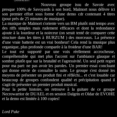
Nouveau groupe issu de Savoie avec
presque 100% de Savoyards à son bord, Malmort nous délivre ici
son premier effort sous forme d'une demo cdr contenant 4 titres
(pour près de 25 minutes de musique).
La musique de Malmort s'oriente vers un BM plutôt mid tempo avec
des riffs simples mais rudement efficaces et dont la redondance
ajoute à la lourdeur et la noirceur (on serait tenté de comparer cette
structure dans les titres à BURZUM ) des morceaux. La présence
d'une vraie batterie est un vrai bonheur! Cela rend la musique plus
organique, plus profonde comparée à la froideur d'une BAR!
Le tout est supporté par une voix réellement accrocheuse,
compréhensible qui met plus l'accent sur l'ambiance glauque et
sombre plutôt que sur la brutalité et l'agressivité. Un seul petit regret
pour ma part: ne pas avoir les paroles. Un premier essai concluant
qui donne envie de connaître la suite. Le groupe s'est donné les
moyens de présenter un produit fini et réfléchi... et c'est louable car
beaucoup de groupes confondent qualité et précipitation quand il
s'agit de présenter un premier produit musical.
Pour la petite histoire, on retrouve à la guitare de ce groupe
Necrowarrior de DUAEL et en session Dalgrin et Oldar de EVOHE
et la demo est limitée à 100 copies!
Lord Puke