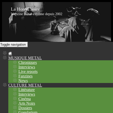
La Horde Noire
Webzine metal extrême depuis 2002
Toggle navigation
MUSIQUE METAL
Chroniques
Interviews
Live reports
Fanzines
News
CULTURE METAL
Littérature
Interviews
Cinéma
Arts Noirs
Dossiers
Gueularium