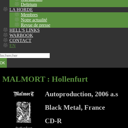
Delirium
LA HORDE
Membres
Notre actualité
Revue de presse
HELL'S LINKS
WARBOOK
CONTACT
EN
OK
MALMORT
: Hollenfurt
Autoproduction, 2006 a.s
Black Metal, France
CD-R