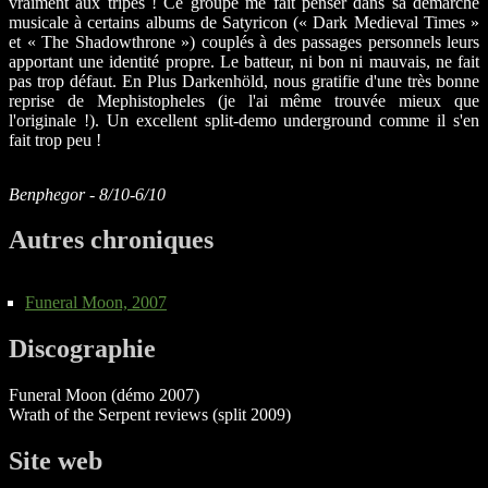
vraiment aux tripes ! Ce groupe me fait penser dans sa démarche
musicale à certains albums de Satyricon (« Dark Medieval Times »
et « The Shadowthrone ») couplés à des passages personnels leurs
apportant une identité propre. Le batteur, ni bon ni mauvais, ne fait
pas trop défaut. En Plus Darkenhöld, nous gratifie d'une très bonne
reprise de Mephistopheles (je l'ai même trouvée mieux que
l'originale !). Un excellent split-demo underground comme il s'en
fait trop peu !
Benphegor - 8/10-6/10
Autres chroniques
Funeral Moon, 2007
Discographie
Funeral Moon (démo 2007)
Wrath of the Serpent reviews (split 2009)
Site web