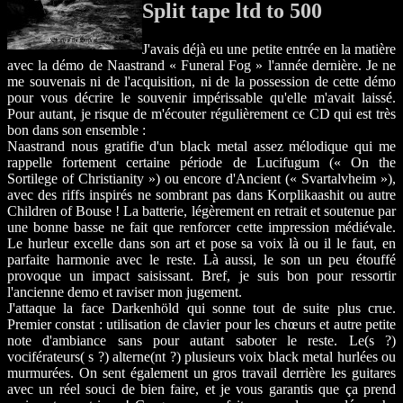
Split tape ltd to 500
J'avais déjà eu une petite entrée en la matière
avec la démo de Naastrand « Funeral Fog » l'année dernière. Je ne
me souvenais ni de l'acquisition, ni de la possession de cette démo
pour vous décrire le souvenir impérissable qu'elle m'avait laissé.
Pour autant, je risque de m'écouter régulièrement ce CD qui est très
bon dans son ensemble :
Naastrand nous gratifie d'un black metal assez mélodique qui me
rappelle fortement certaine période de Lucifugum (« On the
Sortilege of Christianity ») ou encore d'Ancient (« Svartalvheim »),
avec des riffs inspirés ne sombrant pas dans Korplikaashit ou autre
Children of Bouse ! La batterie, légèrement en retrait et soutenue par
une bonne basse ne fait que renforcer cette impression médiévale.
Le hurleur excelle dans son art et pose sa voix là ou il le faut, en
parfaite harmonie avec le reste. Là aussi, le son un peu étouffé
provoque un impact saisissant. Bref, je suis bon pour ressortir
l'ancienne demo et raviser mon jugement.
J'attaque la face Darkenhöld qui sonne tout de suite plus crue.
Premier constat : utilisation de clavier pour les chœurs et autre petite
note d'ambiance sans pour autant saboter le reste. Le(s ?)
vociférateurs( s ?) alterne(nt ?) plusieurs voix black metal hurlées ou
murmurées. On sent également un gros travail derrière les guitares
avec un réel souci de bien faire, et je vous garantis que ça prend