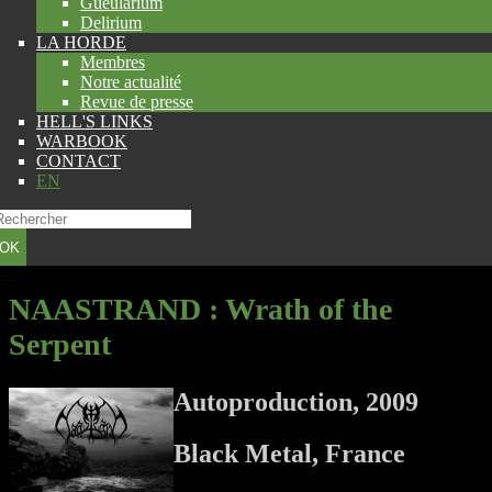
Gueularium
Delirium
LA HORDE
Membres
Notre actualité
Revue de presse
HELL'S LINKS
WARBOOK
CONTACT
EN
OK
NAASTRAND
: Wrath of the
Serpent
Autoproduction, 2009
Black Metal, France