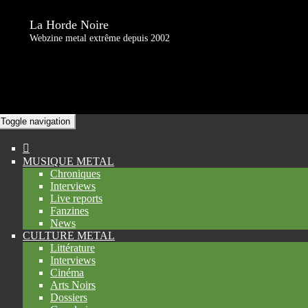
La Horde Noire
Webzine metal extrême depuis 2002
Toggle navigation
MUSIQUE METAL
Chroniques
Interviews
Live reports
Fanzines
News
CULTURE METAL
Littérature
Interviews
Cinéma
Arts Noirs
Dossiers