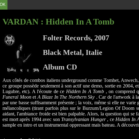
OK
VARDAN
: Hidden In A Tomb
Folter Records, 2007
Black Metal, Italie
Album CD
Aux côtés de combos italiens underground comme Tomhet, Anwech, Lea
ce groupe possède seulement à son actif une demo, sortie en 2004, et 
Lugubre, etc). A l'écoute de ce
Hidden In A Tomb
, on comprend qu
Funeral Moon
et
A Blaze In The Northern Sky
. Car de l'artwork à l
par une basse suffisamment présente ; la voix, même si elle ne varie g
mélancoliques (tirant parfois plus sur le Burzum/Legion Of Doom surt
aidant, l'ambiance froide est bien palpable. Alors, la question qui se
est mort après 1994 avec son
Transylvanian Hunger
, ce
Hidden In 
sample en intro et un instrumental oppressant mais bateau. A découvri