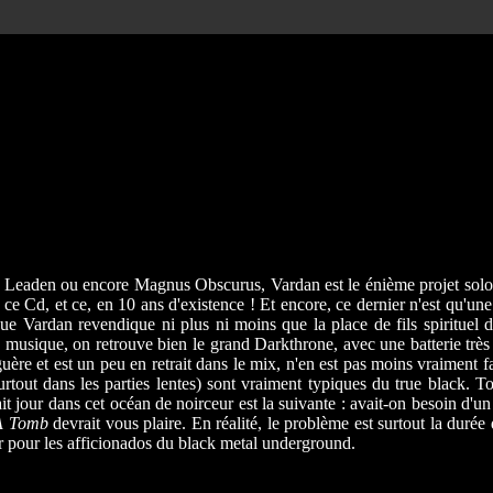
den ou encore Magnus Obscurus, Vardan est le énième projet solo du si
ce Cd, et ce, en 10 ans d'existence ! Et encore, ce dernier n'est qu'un
e Vardan revendique ni plus ni moins que la place de fils spirituel 
a musique, on retrouve bien le grand Darkthrone, avec une batterie très
uère et est un peu en retrait dans le mix, n'en est pas moins vraiment fa
out dans les parties lentes) sont vraiment typiques du true black. Tou
 fait jour dans cet océan de noirceur est la suivante : avait-on besoin 
A Tomb
devrait vous plaire. En réalité, le problème est surtout la durée
r pour les afficionados du black metal underground.