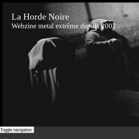
La Horde Noire
Webzine metal extrême depuis 2002
Toggle navigation