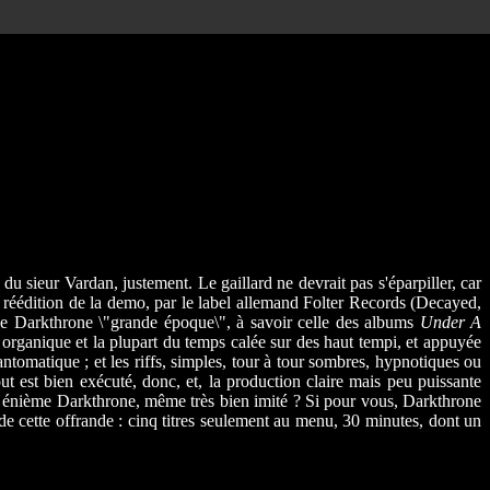
eur Vardan, justement. Le gaillard ne devrait pas s'éparpiller, car
e réédition de la demo, par le label allemand Folter Records (Decayed,
de Darkthrone \"grande époque\", à savoir celle des albums
Under A
 organique et la plupart du temps calée sur des haut tempi, et appuyée
ntomatique ; et les riffs, simples, tour à tour sombres, hypnotiques ou
t est bien exécuté, donc, et, la production claire mais peu puissante
d'un énième Darkthrone, même très bien imité ? Si pour vous, Darkthrone
 de cette offrande : cinq titres seulement au menu, 30 minutes, dont un