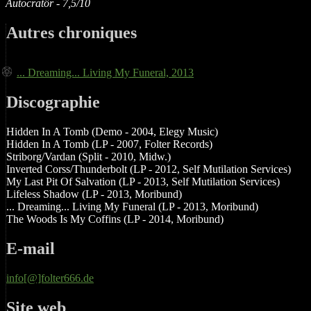
Autocratôr - 7,5/10
Autres chroniques
... Dreaming... Living My Funeral, 2013
Discographie
Hidden In A Tomb (Demo - 2004, Elegy Music)
Hidden In A Tomb (LP - 2007, Folter Records)
Striborg/Vardan (Split - 2010, Midw.)
Inverted Corss/Thunderbolt (LP - 2012, Self Mutilation Services)
My Last Pit Of Salvation (LP - 2013, Self Mutilation Services)
Lifeless Shadow (LP - 2013, Moribund)
... Dreaming... Living My Funeral (LP - 2013, Moribund)
The Woods Is My Coffins (LP - 2014, Moribund)
E-mail
info[@]folter666.de
Site web