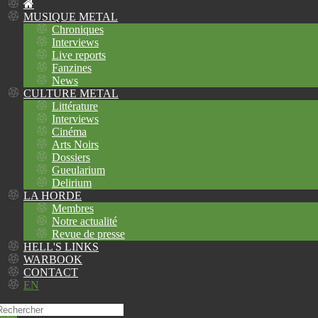
MUSIQUE METAL
Chroniques
Interviews
Live reports
Fanzines
News
CULTURE METAL
Littérature
Interviews
Cinéma
Arts Noirs
Dossiers
Gueularium
Delirium
LA HORDE
Membres
Notre actualité
Revue de presse
HELL'S LINKS
WARBOOK
CONTACT
EN