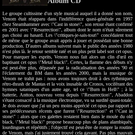
Album CD
Le groupe cultissime d'un style musical auquel il a donné son nom,
Venom était réapparu dans l'indifférence quasi-générale en 1997
chez Steamhammer avec \"Cast in stone\", son retour étant confirmé
en 2001 avec \"Resurrection\", album dont le nom n'était sûrement
pas choisi au hasard. Les \"critiques-je-sais-tout\" concédaient tout
de même que le groupe avait appris à jouer et possédait une bonne
production. D'autres albums suivent mais le public des années 1980
n'est plus là. le retour semble raté et un plus petit label sort cet opus.
Pour marquer les esprits, Venom nous fait alors un clin d'œil en
baptisant cet opus \"Metal black\". Certes, la flamme des débuts n'y
est peut-être plus, dépassée par la radicalisation des années '90 et
l'éclatement du BM dans les années 2000, mais la musique de
Venom ne trahit pas : nous avons toujours droit à des rythmiques
rétro-thrash de Mantas et la voix inusable de Cronos, vociférant des
hymnes sataniques d'un autre age, tel ce \"Burn in Hell\" ; à la
batterie, Antton, nouveau venu depuis \"Resurrection\", Abaddon
s'étant consacré à la musique électronique, vu sa surdité quasi-totale.
Je dois avouer que j'ai un peu moins apprécié cet opus par rapport à
ses prédécesseurs récents que furent \"Resurrection\" et \"Cast in
stone\" : alors que ces galettes restaient bien dans le moule du old
black, \"Metal black\" propose beaucoup plus de plans alambiqués,
lourdingues et répétitifs ; l'objectif est peut-être de rompre la routine
de Venom, mais j'ai justement trouvé cela gavant. Pas plus mauvais