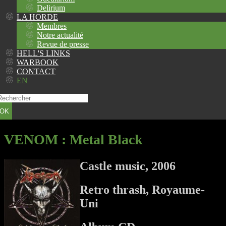
Delirium
LA HORDE
Membres
Notre actualité
Revue de presse
HELL'S LINKS
WARBOOK
CONTACT
EN
OK
VENOM
: Metal Black
Castle music, 2006
Retro thrash, Royaume-
Uni