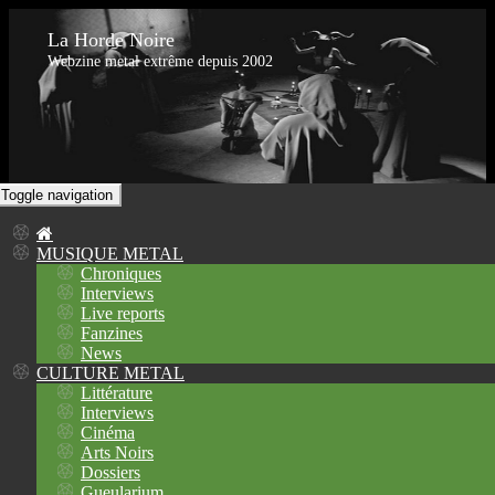
La Horde Noire
Webzine metal extrême depuis 2002
Toggle navigation
MUSIQUE METAL
Chroniques
Interviews
Live reports
Fanzines
News
CULTURE METAL
Littérature
Interviews
Cinéma
Arts Noirs
Dossiers
Gueularium