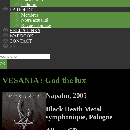
Delirium
LA HORDE
Membres
Notre actualité
Revue de presse
HELL'S LINKS
WARBOOK
CONTACT
EN
OK
VESANIA
: God the lux
Napalm, 2005
Black Death Metal
symphonique, Pologne