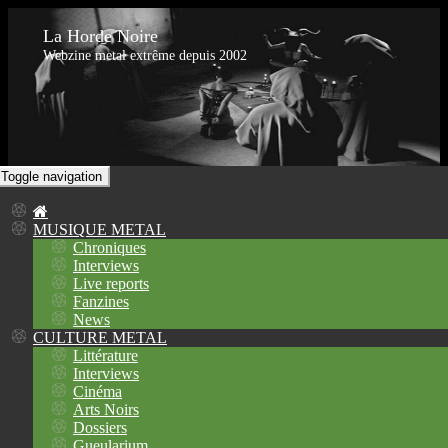
La Horde Noire
Webzine metal extrême depuis 2002
Toggle navigation
MUSIQUE METAL
Chroniques
Interviews
Live reports
Fanzines
News
CULTURE METAL
Littérature
Interviews
Cinéma
Arts Noirs
Dossiers
Gueularium