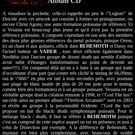
Album CD
A visualiser la pochette, celle-ci rappelle un peu le \"Legion\" de
Deicide avec cet artwork qui consiste à former un pentagramme, ou
encore Christ Agony, une autre formation polonaise de référence. Et
si Vesania est beaucoup plus jeune et qu'il n'est pas la première
référence polonaise, il comporte cependant en son sein des membres
des deux plus grosses références du metal polonais, puisque Orion,
ici au chant et aux guitares, officie dans
BEHEMOTH
et Daray est
l'actuel batteur de
VADER
, tous deux officient également dans
Neolithic (oui l'ancien groupe de doom/ death qui semble d'ailleurs
avoir subit d'étranges transformations au point de devenir un
autre!!!!). On comprend déjà qu'on a à faire à un groupe qui traite
d'occultisme d'une part (par-contre très cliché le timing de 66,09mn;
oui le \"666\" en plus est raté à trois secondes près, avec pourtant
une plage de blanc inutile de plus de 20 mn juste pour le timing,
comme bien des formations) et à un groupe puissant. Vesania est un
véritable groupe dont la création remonte à 1998, et \"God The lux\"
succède ainsi au premier album \"Firefrost Arcanum\" sorti en 2003
et révèle un groupe à la personnalité évidente. \"God the lux\"
propose en fait du black/ death symphonique puissant. Pour le
mélange black / death, il faut se référer à
BEHEMOTH
puisque
c'est un composé de cette espèce auquel on est en présence, et non à
celui de Dissection par exemple. A la différence de Behemoth, la
musique est bien plus symphonique, avec beaucoup de synthé