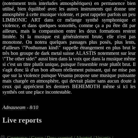
(notemment trois interludes atmosphériques) en permanence bien
utilisé, bien équilibré avec les autres instruments qui donne une
atmosphère à cette musique violente, et peut rappeler parfois un peu
LIMBONIC ART dans ce mélange synthé symphonique et
violence, et dans quelques sonorités, comme ça a pu être dit par
ailleurs, mais la comparaison entre les deux formations restent
limitée. Si la musique est généralement brute, elle n'est pas
monotone. On notera quelques passages plus posés, plus lents,
d'ailleurs \"Posthuman kind\" rappelle étrangement en plus brut le
très bon groupe de dark metal suisse ALASTIS notemment sur leur
\"The other side\" aussi bien dans la voix que dans la musique même
si c'est un titre plutôt unique, puisque l'ensemble reste plutôt brut. Il
s'agit donc là d'un bon album réellement puissant, qui ne mise pas
que sur la violence puisque Vesania propose une musique puissante
mais chargée en atmosphère, qui devrait plaire sans aucun doute à
ceux qui apprécient les derniers BEHEMOTH même si ici les
synthés ont une place incontestable.
Adnauseam - 8/10
Live reports
Cryptopsy / Grave / Dew-scented / Aborted / Vesania /