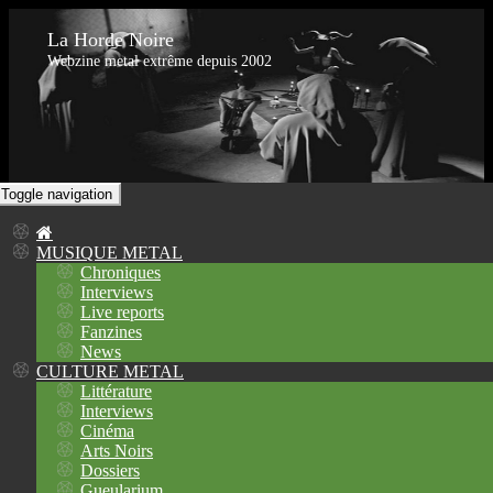
La Horde Noire
Webzine metal extrême depuis 2002
Toggle navigation
MUSIQUE METAL
Chroniques
Interviews
Live reports
Fanzines
News
CULTURE METAL
Littérature
Interviews
Cinéma
Arts Noirs
Dossiers
Gueularium