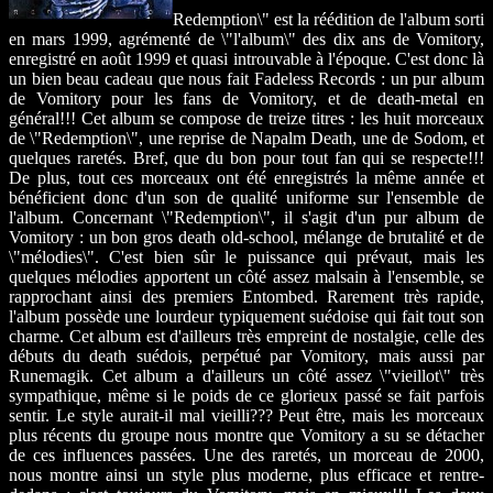
Redemption\" est la réédition de l'album sorti
en mars 1999, agrémenté de \"l'album\" des dix ans de Vomitory,
enregistré en août 1999 et quasi introuvable à l'époque. C'est donc là
un bien beau cadeau que nous fait Fadeless Records : un pur album
de Vomitory pour les fans de Vomitory, et de death-metal en
général!!! Cet album se compose de treize titres : les huit morceaux
de \"Redemption\", une reprise de Napalm Death, une de Sodom, et
quelques raretés. Bref, que du bon pour tout fan qui se respecte!!!
De plus, tout ces morceaux ont été enregistrés la même année et
bénéficient donc d'un son de qualité uniforme sur l'ensemble de
l'album. Concernant \"Redemption\", il s'agit d'un pur album de
Vomitory : un bon gros death old-school, mélange de brutalité et de
\"mélodies\". C'est bien sûr le puissance qui prévaut, mais les
quelques mélodies apportent un côté assez malsain à l'ensemble, se
rapprochant ainsi des premiers Entombed. Rarement très rapide,
l'album possède une lourdeur typiquement suédoise qui fait tout son
charme. Cet album est d'ailleurs très empreint de nostalgie, celle des
débuts du death suédois, perpétué par Vomitory, mais aussi par
Runemagik. Cet album a d'ailleurs un côté assez \"vieillot\" très
sympathique, même si le poids de ce glorieux passé se fait parfois
sentir. Le style aurait-il mal vieilli??? Peut être, mais les morceaux
plus récents du groupe nous montre que Vomitory a su se détacher
de ces influences passées. Une des raretés, un morceau de 2000,
nous montre ainsi un style plus moderne, plus efficace et rentre-