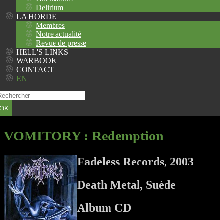
Delirium
LA HORDE
Membres
Notre actualité
Revue de presse
HELL'S LINKS
WARBOOK
CONTACT
EN
OK
VOMITORY
: Redemption
Fadeless Records, 2003
Death Metal, Suède
Album CD