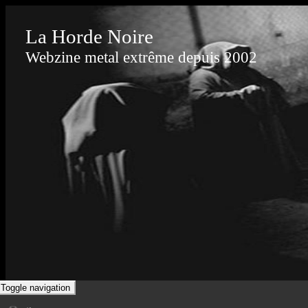
La Horde Noire
Webzine metal extrême depuis 2002
Toggle navigation