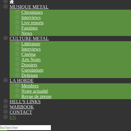
MUSIQUE METAL
Chroniques
Interviews
Live reports
Fanzines
News
CULTURE METAL
Littérature
Interviews
Cinéma
Arts Noirs
Dossiers
Gueularium
Delirium
LA HORDE
Membres
Notre actualité
Revue de presse
HELL'S LINKS
WARBOOK
CONTACT
EN