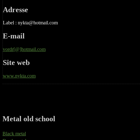
Adresse
Label : nykta@hotmail.com
E-mail
vordr[@]hotmail.com
Site web
www.nykta.com
Metal old school
Black metal