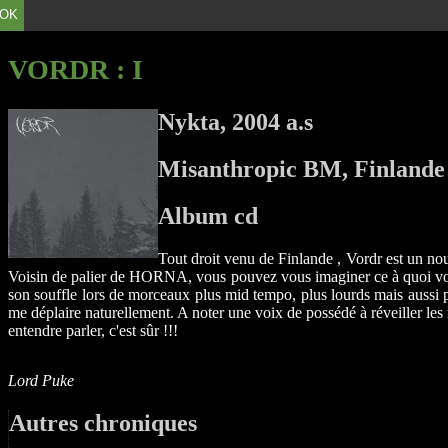
OK
VORDR
: I
Nykta, 2004 a.s
Misanthropic BM, Finlande
Album cd
Tout droit venu de Finlande , Vordr est un nou
Voisin de palier de HORNA, vous pouvez vous imaginer ce à quoi vous 
son souffle lors de morceaux plus mid tempo, plus lourds mais aussi plu
me déplaire naturellement. A noter une voix de possédé à réveiller le
entendre parler, c'est sûr !!!
Lord Puke
Autres chroniques