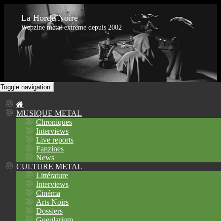
La Horde Noire
Webzine metal extrême depuis 2002
Toggle navigation
MUSIQUE METAL
Chroniques
Interviews
Live reports
Fanzines
News
CULTURE METAL
Littérature
Interviews
Cinéma
Arts Noirs
Dossiers
Gueularium