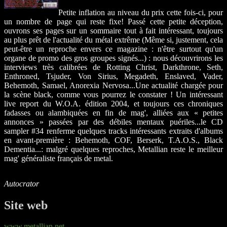
Petite inflation au niveau du prix cette fois-ci, pour
un nombre de page qui reste fixe! Passé cette petite déception,
ouvrons ses pages sur un sommaire tout à fait intéressant, toujours
au plus prêt de l'actualité du métal extrême (Même si, justement, cela
peut-être un reproche envers ce magazine : n'être surtout qu'un
organe de promo des gros groupes signés...) : nous découvrirons les
interviews très calibrées de Rotting Christ, Darkthrone, Seth,
Enthroned, Tsjuder, Von Sirius, Megadeth, Enslaved, Vader,
Behemoth, Samael, Anorexia Nervosa...Une actualité chargée pour
la scène black, comme vous pourrez le constater ! Un intéressant
live report du W.O.A. édition 2004, et toujours ces chroniques
fadasses ou alambiquées en fin de mag', alliées aux « petites
annonces » passées par des débiles mentaux puériles...le CD
sampler #34 renferme quelques tracks intéressants extraits d'albums
en avant-première : Behemoth, COF, Berserk, T.A.O.S., Black
Dementia...: malgré quelques reproches, Metallian reste le meilleur
mag' généraliste français de metal.
Autocrator
Site web
www.metallian.net