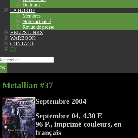
Delirium
LA HORDE
Membres
Notre actualité
Revue de presse
HELL'S LINKS
WARBOOK
CONTACT
EN
OK
Metallian #37
Septembre 2004
Septembre 04, 4.30 E
96 P., imprimé couleurs, en
français