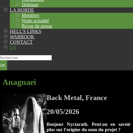
Delirium
LA HORDE
Membres
Notre actualité
Revue de presse
HELL'S LINKS
WARBOOK
CONTACT
EN
OK
Anagnaei
Back Metal, France
20/05/2026
Bonjour Nyctarath. Peut-on en savoir
plus sur l’origine du nom du projet ?