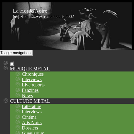
La Horde Noire
Webzine metal extrême depuis 2002
Toggle navigation
MUSIQUE METAL
Chroniques
Interviews
Live reports
Fanzines
News
CULTURE METAL
Littérature
Interviews
Cinéma
Arts Noirs
Dossiers
Gueularium