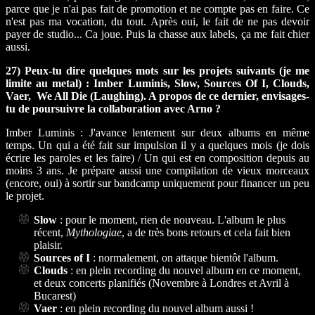
parce que je n'ai pas fait de promotion et ne compte pas en faire. Ce
n'est pas ma vocation, du tout. Après oui, le fait de ne pas devoir
payer de studio... Ca joue. Puis la chasse aux labels, ça me fait chier
aussi.
27) Peux-tu dire quelques mots sur les projets suivants (je me
limite au metal) : Imber Luminis, Slow, Sources Of I, Clouds,
Vaer, We All Die (Laughing). A propos de ce dernier, envisages-
tu de poursuivre la collaboration avec Arno ?
Imber Luminis : J'avance lentement sur deux albums en même
temps. Un qui a été fait sur impulsion il y a quelques mois (je dois
écrire les paroles et les faire) / Un qui est en composition depuis au
moins 3 ans. Je prépare aussi une compilation de vieux morceaux
(encore, oui) à sortir sur bandcamp uniquement pour financer un peu
le projet.
Slow
: pour le moment, rien de nouveau. L'album le plus
récent,
Mythologiae
, a de très bons retours et cela fait bien
plaisir.
Sources of I
: normalement, on attaque bientôt l'album.
Clouds
: en plein recording du nouvel album en ce moment,
et deux concerts planifiés (Novembre à Londres et Avril à
Bucarest)
Vaer
: en plein recording du nouvel album aussi !