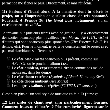
permet de me lâcher le plus. Directement, et sans réfléchir.
11) Parlons d'Yhdarl alors. A la manière dont tu décris le
projet, on a l'impression de quelque chose de très spontané.
Pourtant,
A Prelude To The Great Loss
, notamment, a l'air
extrêmement travaillé...
Je travaille sur plusieurs fronts avec ce groupe. Il y a effectivement
des sorties beaucoup plus travaillées (
Ave Maria
,
APTTGL
, etc) et
d'autres qui sont beaucoup plus spontanées (
The Essence I & II
, les
démos, etc). Pour le moment, je partage concrètement le projet avec
pas mal d'ambiances différentes :
Le
côté black metal
beaucoup plus présent, comme sur
APTTGL
ou le prochain album
Loss
Le
côté ambient, expérimental, drone
comme pas mal de
morceaux dans les démos
Le
côté doom extrême
(
Symbols of Blood
,
Humainly Sick
)
Le
côté doom ambient
(
Ave Maria
)
Les
improvisations et répètes
(
SCTISM
,
Closure
, etc)
C'est bien plus qu'un seul style de musique en fait. Et j'aime ça.
12) Les pistes de chant sont ainsi particulièrement fournies.
Comment les-as-tu élaborées ? Plusieurs invités figurent sur le