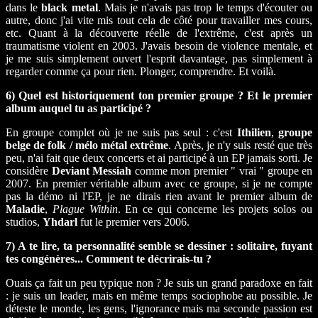
dans le
black metal
. Mais je n'avais pas trop le temps d'écouter ou
autre, donc j'ai vite mis tout cela de côté pour travailler mes cours,
etc. Quant à la découverte réelle de l'extrême, c'est après un
traumatisme violent en 2003. J'avais besoin de violence mentale, et
je me suis simplement ouvert l'esprit davantage, pas simplement à
regarder comme ça pour rien. Plonger, comprendre. Et voilà.
6) Quel est historiquement ton premier groupe ? Et le premier
album auquel tu as participé ?
En groupe complet où je ne suis pas seul : c'est
Ithilien
,
groupe
belge de folk / mélo métal extrême
. Après, je n'y suis resté que très
peu, n'ai fait que deux concerts et ai participé à un EP jamais sorti. Je
considère
Deviant Messiah
comme mon premier " vrai " groupe en
2007. En premier véritable album avec ce groupe, si je ne compte
pas la démo ni l'EP, je ne dirais rien avant le premier album de
Maladie
,
Plague Within
. En ce qui concerne les projets solos ou
studios,
Yhdarl
fut le premier vers 2006.
7) A te lire, ta personnalité semble se dessiner : solitaire, fuyant
tes congénères... Comment te décrirais-tu ?
Ouais ça fait un peu typique non ? Je suis un grand paradoxe en fait
: je suis un leader, mais en même temps sociophobe au possible. Je
déteste le monde, les gens, l'ignorance mais ma seconde passion est