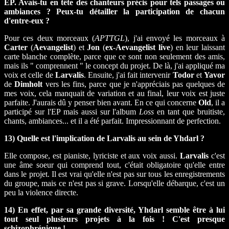
EP. Avais-tu en tête des chanteurs précis pour tels passages ou
ambiances ? Peux-tu détailler la participation de chacun
d'entre-eux ?
Pour ces deux morceaux (
APTTGL
), j'ai envoyé les morceaux à
Carter
(
Aevangelist
) et
Jon
(
ex-Aevangelist live
) en leur laissant
carte blanche complète, parce que ce sont non seulement des amis,
mais ils " comprennent " le concept du projet. De là, j'ai appliqué ma
voix et celle de
Larvalis
. Ensuite, j'ai fait intervenir
Todor
et
Yavor
de
Dimholt
vers les fins, parce que je n'appréciais pas quelques de
mes voix, cela manquait de variation et au final, leur voix est juste
parfaite. J'aurais dû y penser bien avant. En ce qui concerne
Old
, il a
participé sur l'EP mais aussi sur l'album
Loss
en tant que bruitiste,
chants, ambiances... et il a été parfait. Impressionnant de perfection.
13) Quelle est l'implication de Larvalis au sein de Yhdarl ?
Elle compose, est pianiste, lyriciste et aux voix aussi.
Larvalis
c'est
une âme soeur qui comprend tout, c'était obligatoire qu'elle entre
dans le projet. Il est vrai qu'elle n'est pas sur tous les enregistrements
du groupe, mais ce n'est pas si grave. Lorsqu'elle débarque, c'est un
peu la violence directe.
14) En effet, par sa grande diversité, Yhdarl semble être à lui
tout seul plusieurs projets à la fois ! C'est presque
schizophrénique !