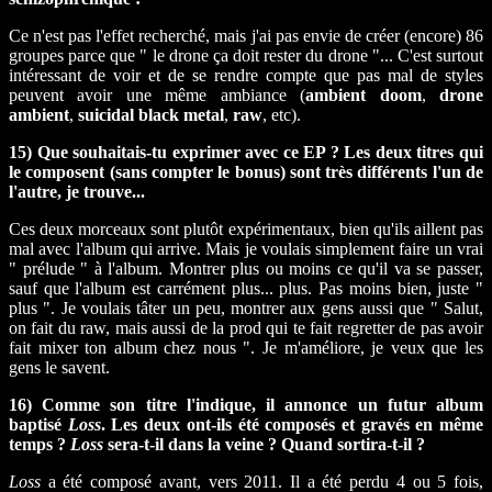
Ce n'est pas l'effet recherché, mais j'ai pas envie de créer (encore) 86
groupes parce que " le drone ça doit rester du drone "... C'est surtout
intéressant de voir et de se rendre compte que pas mal de styles
peuvent avoir une même ambiance (
ambient doom
,
drone
ambient
,
suicidal black metal
,
raw
, etc).
15) Que souhaitais-tu exprimer avec ce EP ? Les deux titres qui
le composent (sans compter le bonus) sont très différents l'un de
l'autre, je trouve...
Ces deux morceaux sont plutôt expérimentaux, bien qu'ils aillent pas
mal avec l'album qui arrive. Mais je voulais simplement faire un vrai
" prélude " à l'album. Montrer plus ou moins ce qu'il va se passer,
sauf que l'album est carrément plus... plus. Pas moins bien, juste "
plus ". Je voulais tâter un peu, montrer aux gens aussi que " Salut,
on fait du raw, mais aussi de la prod qui te fait regretter de pas avoir
fait mixer ton album chez nous ". Je m'améliore, je veux que les
gens le savent.
16) Comme son titre l'indique, il annonce un futur album
baptisé
Loss
. Les deux ont-ils été composés et gravés en même
temps ?
Loss
sera-t-il dans la veine ? Quand sortira-t-il ?
Loss
a été composé avant, vers 2011. Il a été perdu 4 ou 5 fois,