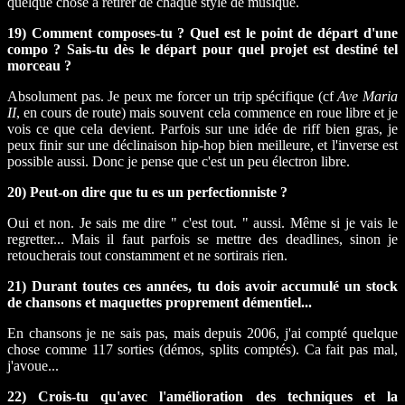
quelque chose à retirer de chaque style de musique.
19) Comment composes-tu ? Quel est le point de départ d'une
compo ? Sais-tu dès le départ pour quel projet est destiné tel
morceau ?
Absolument pas. Je peux me forcer un trip spécifique (cf
Ave Maria
II
, en cours de route) mais souvent cela commence en roue libre et je
vois ce que cela devient. Parfois sur une idée de riff bien gras, je
peux finir sur une déclinaison hip-hop bien meilleure, et l'inverse est
possible aussi. Donc je pense que c'est un peu électron libre.
20) Peut-on dire que tu es un perfectionniste ?
Oui et non. Je sais me dire " c'est tout. " aussi. Même si je vais le
regretter... Mais il faut parfois se mettre des deadlines, sinon je
retoucherais tout constamment et ne sortirais rien.
21) Durant toutes ces années, tu dois avoir accumulé un stock
de chansons et maquettes proprement démentiel...
En chansons je ne sais pas, mais depuis 2006, j'ai compté quelque
chose comme 117 sorties (démos, splits comptés). Ca fait pas mal,
j'avoue...
22) Crois-tu qu'avec l'amélioration des techniques et la