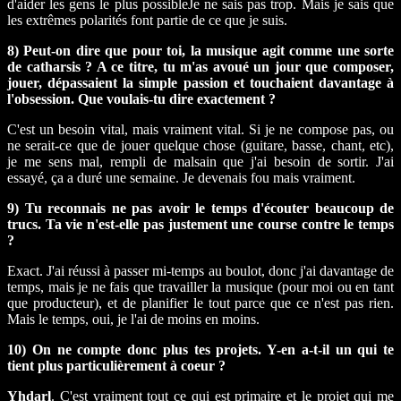
d'aider les gens le plus possibleJe ne sais pas trop. Mais je sais que
les extrêmes polarités font partie de ce que je suis.
8) Peut-on dire que pour toi, la musique agit comme une sorte
de catharsis ? A ce titre, tu m'as avoué un jour que composer,
jouer, dépassaient la simple passion et touchaient davantage à
l'obsession. Que voulais-tu dire exactement ?
C'est un besoin vital, mais vraiment vital. Si je ne compose pas, ou
ne serait-ce que de jouer quelque chose (guitare, basse, chant, etc),
je me sens mal, rempli de malsain que j'ai besoin de sortir. J'ai
essayé, ça a duré une semaine. Je devenais fou mais vraiment.
9) Tu reconnais ne pas avoir le temps d'écouter beaucoup de
trucs. Ta vie n'est-elle pas justement une course contre le temps
?
Exact. J'ai réussi à passer mi-temps au boulot, donc j'ai davantage de
temps, mais je ne fais que travailler la musique (pour moi ou en tant
que producteur), et de planifier le tout parce que ce n'est pas rien.
Mais le temps, oui, je l'ai de moins en moins.
10) On ne compte donc plus tes projets. Y-en a-t-il un qui te
tient plus particulièrement à coeur ?
Yhdarl
. C'est vraiment tout ce qui est primaire et le projet qui me