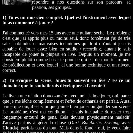
répondre à nos questions sur son parcours, sa
passion, ses groupes...
1) Tu es un musicien complet. Quel est l'instrument avec lequel
tu as commencé à jouer ?
J'ai commencé vers mes 15 ans avec une guitare sèche. Le problème
c'est que j'ai appris plus ou moins seul, donc forcément j'ai de très
sales habitudes et mauvaises techniques qui font qu'autant je suis
capable de jouer assez bien en studio / recording, autant je suis
incapable de jouer la plupart en live. Depuis un moment, je me
considère plutôt comme bassiste pour ce qui est de mon instrument
de prédilection et avec lequel j'ai une bonne technique et un niveau
correct.
2) Tu évoques la scène. Joues-tu souvent en live ? Es-ce un
domaine que tu souhaiterais développer à l'avenir ?
Le live a une relation douce-amère avec moi. J'aime jouer, oui, parce
que je me lâche complètement et l'effet de catharsis est parfait. Aussi
parce que oui, il est vrai que j'aime bien jouer ou gueuler sur scène.
Le problème, c'est ma condition : je suis incapable de rester trop
longtemps entouré de gens. Cela devient physiquement maladif.
J'arrive parfois à gérer la chose (
Dark Bombastic Evening
avec
Clouds
), parfois pas du tout. Mais dans le fond : oui, je veux faire