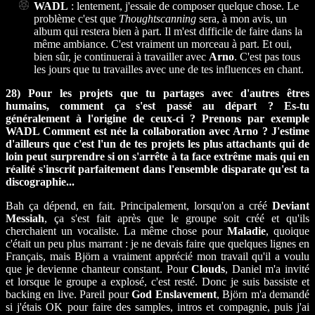
WADL
: lentement, j'essaie de composer quelque chose. Le
problème c'est que
Thoughtscanning
sera, à mon avis, un
album qui restera bien à part. Il m'est difficile de faire dans la
même ambiance. C'est vraiment un morceau à part. Et oui,
bien sûr, je continuerai à travailler avec
Arno
. C'est pas tous
les jours que tu travailles avec une de tes influences en chant.
28) Pour les projets que tu partages avec d'autres êtres
humains, comment ça s'est passé au départ ? Es-tu
généralement à l'origine de ceux-ci ? Prenons par exemple
WADL Comment est née la collaboration avec Arno ? J'estime
d'ailleurs que c'est l'un de tes projets les plus attachants qui de
loin peut surprendre si on s'arrête à ta face extrême mais qui en
réalité s'inscrit parfaitement dans l'ensemble disparate qu'est ta
discographie...
Bah ça dépend, en fait. Principalement, lorsqu'on a créé
Deviant
Messiah
, ça s'est fait après que le groupe soit créé et qu'ils
cherchaient un vocaliste. La même chose pour
Maladie
, quoique
c'était un peu plus marrant : je ne devais faire que quelques lignes en
Français, mais Björn a vraiment apprécié mon travail qu'il a voulu
que je devienne chanteur constant. Pour
Clouds
, Daniel m'a invité
et lorsque le groupe a explosé, c'est resté. Donc je suis bassiste et
backing en live. Pareil pour
God Enslavement
, Björn m'a demandé
si j'étais OK pour faire des samples, intros et compagnie, puis j'ai