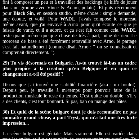
fini à composer un peu et à travailler des backings (je kiffe de jouer
dans un groupe avec Vince & Adam, putain). Et puis récemment
pour
Black Sin
, en session studio, même chose : simple demande,
une écoute, et voilà. Pour
WADL
, j'avais composé le morceau
même avant, que j'ai envoyé à Arno pour qu'il écoute ce que je
faisais de varié, et il a adoré, et ça s'est fait comme cela.
WADL
reste quand même quelque chose de très à part, mine de rien. Le
morceau de base a été forcément retravaillé avec Arno, le partage
s'est fait naturellement (comme disait Arno : " on se connaissait et
comprenait directement. ").
29) Tu vis désormais en Bulgarie. As-tu trouvé là-bas un cadre
plus propice à la création qu'en Belgique et en quoi ce
changement a-t-il été positif ?
Disons que j'ai trouvé une stabilité financière (aka : un boulot).
Depuis peu, je travaille à mi-temps pour pouvoir faire de la
production musicale le reste du temps. C'est quitte ou double : s'il y
a des clients, c'est tout bonnard. Si pas, bah on mange des pâtes.
30) Et quid de la scène bulgare dont je dois reconnaître ne pas
connaître grand chose, à part Tryst, qui m'a fait une très forte
impression...
La scène bulgare est géniale. Mais vraiment. Elle est variée, dans