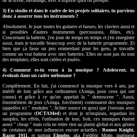
de la scène, davantage, avec n'importe quoi ou presque.
3) En studio et dans le cadre de tes projets solitaires, tu parviens
donc à assurer tous les instruments ?
Absolument. Je joue toutes les guitares et basses, les claviers aussi et
si possibles d'autres instruments (percussions, flûtes, etc).
Concernant la batterie, j'en joue de temps en temps et j'en enregistre
aussi, mais je travaille beaucoup avec de la batterie programmée. Et
bien que ça fasse un peu emmerdant pour les gens, je travaille
comme un vrai batteur avec mes batteries. Elles ne sont pas du tout
des templates, elles sont créées et jouées.
4) Comment es-tu venu à la musique ? Adolescent, tu
évoluais dans un cadre mélomane ?
Complètement. En fait, j'ai commencé la musique vers 4 ans, par
intérêt de loin grâce aux ordinateurs (Amiga, pour ceux qui ont
connu) et grâce à ce qu'on appelait la " demoscene ". Aussi,
énormément de jeux (Amiga, forcément) contenaient des musiques
(appelées ici " modules ", fichier source en gros) que j'ouvrais avec
un programme (
OCTAMed
) et dont je m'inspirais, regardais les
samples, les effets, l'utilisation de tout. Soit, ces musiques étaient
assez " cheap " mais cela ne retire rien au plaisir global et aux génies
de certaines de mes influences encore actuelles :
Romeo Knight
,
Razor 1911
, et surtout
Elmobo
, aka Frédéric Motte, ingénieur