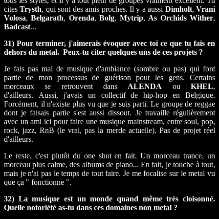
tous les styles, et il y a tout plein de groupes vraiment excellent. Tu
cites
Trysth
, qui sont des amis proches. Il y a aussi
Dimholt
,
Vrani
Volosa
,
Belgarath
,
Orenda
,
Bolg
,
Mytrip
,
As Orchids Wither
,
Badcast
...
31) Pour terminer, j'aimerais évoquer avec toi ce que tu fais en
dehors du metal. Peux-tu citer quelques uns de ces projets ?
Je fais pas mal de musique d'ambiance (sombre ou pas) qui font
partie de mon processus de guérison pour les gens. Certains
morceaux se retrouvent dans
ALENDA
ou
KHEL
,
d'ailleurs. Aussi, j'avais un collectif de hip-hop en Belgique.
Forcément, il n'existe plus vu que je suis parti. Le groupe de reggae
dont je faisais partie s'est aussi dissout. Je travaille régulièrement
avec un ami ici pour faire une musique mainstream, entre soul, pop,
rock, jazz, RnB (le vrai, pas la merde actuelle). Pas de projet réel
d'ailleurs.
Le reste, c'est plutôt du one shot en fait. Un morceau trance, un
morceau plus calme, des albums de piano... En fait, je touche à tout,
mais je n'ai pas le temps de tout faire. Je me focalise sur le metal vu
que ça " fonctionne ".
32) La musique est un monde quand même très cloisonné.
Quelle notoriété as-tu dans ces domaines non metal ?