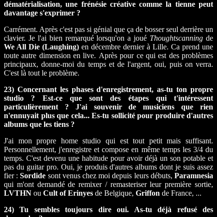
dématérialisation, une frénésie créative comme la tienne peut
davantage s'exprimer ?
Carrément. Après c'est pas si génial que ça de bosser seul derrière un
clavier. Je l'ai bien remarqué lorsqu'on a joué
Thoughtscanning
de
We All Die (Laughing)
en décembre dernier à Lille. Ca prend une
toute autre dimension en live. Après pour ce qui est des problèmes
principaux, donne-moi du temps et de l'argent, oui, puis on verra.
C'est là tout le problème.
23) Concernant les phases d'enregistrement, as-tu ton propre
studio ? Est-ce que sont des étapes qui t'intéressent
particulièrement ? J'ai souvenir de musiciens que rien
n'ennuyait plus que cela... Es-tu sollicité pour produire d'autres
albums que les tiens ?
J'ai mon propre home studio qui est tout petit mais suffisant.
Personnellement, j'enregistre et compose en même temps les 3/4 du
temps. C'est devenu une habitude pour avoir déjà un son potable et
pas du guitar pro. Oui, je produis d'autres albums dont je suis assez
fier :
Sordide
sont venus chez moi depuis leurs débuts,
Paramnesia
qui m'ont demandé de remixer / remasteriser leur première sortie,
LVTHN
ou
Cult of Erinyes
de Belgique,
Griffon
de France, ...
24) Tu sembles toujours dire oui. As-tu déjà refusé des