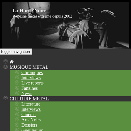
La Horde Noire
Webzine metal extrême depuis 2002
Toggle navigation
MUSIQUE METAL
Chroniques
Interviews
Live reports
Fanzines
News
CULTURE METAL
Littérature
Interviews
Cinéma
Arts Noirs
Dossiers
Gueularium