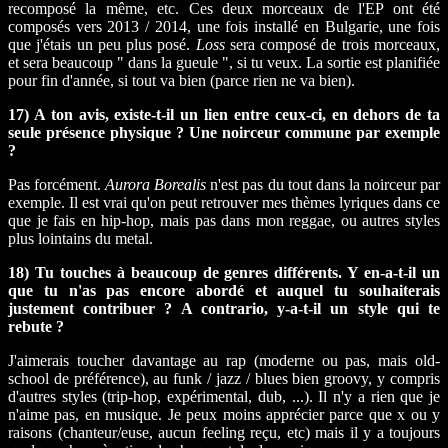
recomposé la même, etc. Ces deux morceaux de l'EP ont été
composés vers 2013 / 2014, une fois installé en Bulgarie, une fois
que j'étais un peu plus posé.
Loss
sera composé de trois morceaux,
et sera beaucoup " dans la gueule ", si tu veux. La sortie est planifiée
pour fin d'année, si tout va bien (parce rien ne va bien).
17) A ton avis, existe-t-il un lien entre ceux-ci, en dehors de ta
seule présence physique ? Une noirceur commune par exemple
?
Pas forcément.
Aurora Borealis
n'est pas du tout dans la noirceur par
exemple. Il est vrai qu'on peut retrouver mes thèmes lyriques dans ce
que je fais en hip-hop, mais pas dans mon reggae, ou autres styles
plus lointains du metal.
18) Tu touches à beaucoup de genres différents. Y en-a-t-il un
que tu n'as pas encore abordé et auquel tu souhaiterais
justement contribuer ? A contrario, y-a-t-il un style qui te
rebute ?
J'aimerais toucher davantage au rap (moderne ou pas, mais old-
school de préférence), au funk / jazz / blues bien groovy, y compris
d'autres styles (trip-hop, expérimental, dub, ...). Il n'y a rien que je
n'aime pas, en musique. Je peux moins apprécier parce que x ou y
raisons (chanteur/euse, aucun feeling reçu, etc) mais il y a toujours