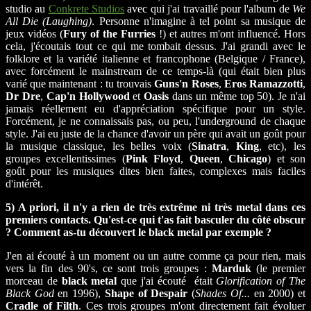
studio au
Conkrete Studios
avec qui j'ai travaillé pour l'album de
We
All Die (Laughing)
. Personne n'imagine à tel point sa musique de
jeux vidéos (
Fury of the Furries
!) et autres m'ont influencé. Hors
cela, j'écoutais tout ce qui me tombait dessus. J'ai grandi avec le
folklore et la variété italienne et francophone (Belgique / France),
avec forcément le mainstream de ce temps-là (qui était bien plus
varié que maintenant : tu trouvais
Guns'n Roses
,
Eros Ramazzotti
,
Dr Dre
,
Cap'n Hollywood
et
Oasis
dans un même top 50). Je n'ai
jamais réellement eu d'appréciation spécifique pour un style.
Forcément, je ne connaissais pas, ou peu, l'underground de chaque
style. J'ai eu juste de la chance d'avoir un père qui avait un goût pour
la musique classique, les belles voix (
Sinatra
,
King
, etc), les
groupes excellentissimes (
Pink Floyd
,
Queen
,
Chicago
) et son
goût pour les musiques dites bien faites, complexes mais faciles
d'intérêt.
5) A priori, il n'y a rien de très extrême ni très metal dans ces
premiers contacts. Qu'est-ce qui t'as fait basculer du côté obscur
? Comment as-tu découvert le black metal par exemple ?
J'en ai écouté à un moment ou un autre comme ça pour rien, mais
vers la fin des 90's, ce sont trois groupes :
Marduk
(le premier
morceau de
black metal
que j'ai écouté était
Glorification of The
Black God
en 1996),
Shape of Despair
(
Shades Of...
en 2000) et
Cradle of Filth
. Ces trois groupes m'ont directement fait évoluer