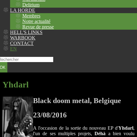
Delirium
LA HORDE
Membres
Notre actualité
Revue de presse
HELL'S LINKS
WARBOOK
CONTACT
EN
OK
Yhdarl
Black doom metal, Belgique
23/08/2016
A l'occasion de la sortie du nouveau EP d'
Yhdarl
,
l'un de ses multiples projets,
Déhà
a bien voulu