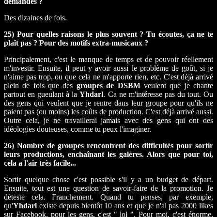
demandes ?
Des dizaines de fois.
25) Pour quelles raisons le plus souvent ? Tu écoutes, ça ne te
plaît pas ? Pour des motifs extra-musicaux ?
Principalement, c'est le manque de temps et de pouvoir réellement
m'investir. Ensuite, il peut y avoir aussi le problème de goût, si je
n'aime pas trop, ou que cela ne m'apporte rien, etc. C'est déjà arrivé
plein de fois que des
groupes de DSBM
veulent que je chante
partout en gueulant à la
Yhdarl
. Ca ne m'intéresse pas du tout. Ou
des gens qui veulent que je rentre dans leur groupe pour qu'ils ne
paient pas (ou moins) les coûts de production. C'est déjà arrivé aussi.
Outre cela, je ne travaillerai jamais avec des gens qui ont des
idéologies douteuses, comme tu peux l'imaginer.
26) Nombre de groupes rencontrent des difficultés pour sortir
leurs productions, enchaînant les galères. Alors que pour toi,
cela a l'air très facile...
Sortir quelque chose c'est possible s'il y a un budget de départ.
Ensuite, tout est une question de savoir-faire de la promotion. Je
déteste cela. Franchement. Quand tu penses, par exemple,
qu'
Yhdarl
existe depuis bientôt 10 ans et que je n'ai pas 2000 likes
sur Facebook, pour les gens, c'est " lol ". Pour moi, c'est énorme,