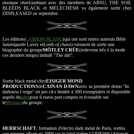
musique rituel/ambiant avec des membres de ABSU, THE SOIL
BLEEDS BLACK et MELECHESH va également sortir chez
DISPLEASED en septembre.
Les éditions
CAMION BLANC
(qui ont sorti entres autres
la Bible
Satanique
de Lavey et
Lords of chaos
) viennent de sortir une
biographie du groupe
MÖTLEY CRÜE
(redevenu très à la mode
ces derniers temps) intitulé "The dirt".
Sortie black metal chez
EISIGER MOND
PRODUCTIONS
de
CAINAN DAWN
avec sa première demo "In
darkness I reign" en pro cd-r limitée à 300 exemplaires et disponible
auprès du
label
pour 6 euros port compris et écoutable sur
le
Myspace
du groupe.
HERRSCHAFT
, formation d'electro dark metal de Paris, sortira
son premier album en 2008 sur le label italien CODE666 (Aborym,