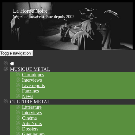
La Horde Noire
Webzine metal extrême depuis 2002
Toggle navigation
MUSIQUE METAL
Chroniques
Interviews
Live reports
Fanzines
News
CULTURE METAL
Littérature
Interviews
Cinéma
Arts Noirs
Dossiers
Gueularium