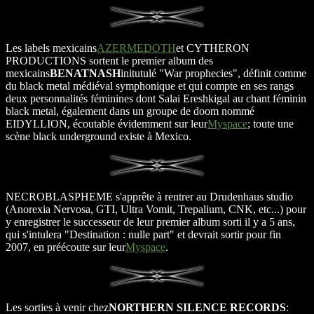
Les labels mexicains
AZERMEDOTH
et CYTHERON
PRODUCTIONS sortent le premier album des
mexicains
BENATNASH
initutulé "War prophecies", définit comme
du black metal médiéval symphonique et qui compte en ses rangs
deux personnalités féminines dont Salai Ereshkigal au chant féminin
black metal, également dans un groupe de doom nommé
EIDYLLION, écoutable évidemment sur leur
Myspace
; toute une
scène black underground existe à Mexico.
NECROBLASPHEME s'apprête à rentrer au Drudenhaus studio
(Anorexia Nervosa, GTI, Ultra Vomit, Trepalium, CNK, etc...) pour
y enregistrer le successeur de leur premier album sorti il y a 5 ans,
qui s'intulera "Destination : nulle part" et devrait sortir pour fin
2007, en préécoute sur leur
Myspace
.
Les sorties à venir chez
NORTHERN SILENCE RECORDS
: