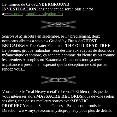
Le numéro de 62 de
UNDERGROUND
INVESTIGATION
Fanzine vient de sortir, plus d'infos
à
www.undergroundinvestigation.fr.st
Season of Mist
sortira en septembre, le 17 précisément, deux
nouveaux albums à savoir « Guided by Fire » de
GHOST
BRIGADE
et « The Water Fields » de
THE OLD DEAD TREE
.
Le premier, groupe finlandais, sera destiné aux adeptes de doomcore
mélancolique et sombre, ça sonnerait comme du Neurosis ou comme
les premiers Amorphis ou Katatonia. On attends tout ça avec
impatiance à présent, en espérant que la déception ne soit pas au
rendez vous...
Vous aimez le "real Heavy metal"? Le vrai? Et bien ça risque de
vous intéresser alors.
MASSACRE RECORDS
nous dévoile (selon
ses dires) une de ses meilleurs sorties avec
MYSTIC
PROPHECY
et son "Satanic Curses". Pas de compromis ici.
Direction www.myspace.com/mysticprophecy pour plus de détails.