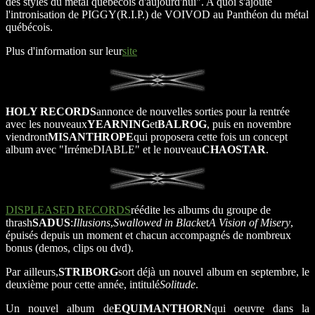
des styles du métal québécois d'aujourd'hui". A quoi s'ajoute
l'intronisation de PIGGY(R.I.P.) de VOIVOD au Panthéon du métal
québécois.
Plus d'information sur leur
site
HOLY RECORDS
annonce de nouvelles sorties pour la rentrée
avec les nouveaux
YEARNING
et
BALROG
, puis en novembre
viendront
MISANTHROPE
qui proposera cette fois un concept
album avec "IrrémeDIABLE" et le nouveau
CHAOSTAR
.
DISPLEASED RECORDS
réédite les albums du groupe de
thrash
SADUS
:
Illusions
,
Swallowed in Black
et
A Vision of Misery
,
épuisés depuis un moment et chacun accompagnés de nombreux
bonus (demos, clips ou dvd).
Par ailleurs,
STRIBORG
sort déjà un nouvel album en septembre, le
deuxième pour cette année, intitulé
Solitude
.
Un nouvel album de
EQUIMANTHORN
qui oeuvre dans la