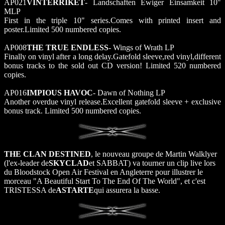
AP021
VINTERRIKET
- Landschaften Ewiger Einsamkeit 10"
MLP
First in the triple 10" series.Comes with printed insert and
poster.Limited 500 numbered copies.
AP008
THE TRUE ENDLESS
- Wings of Wrath LP
Finally on vinyl after a long delay.Gatefold sleeve,red vinyl,different
bonus tracks to the sold out CD version! Limited 520 numbered
copies.
AP016
IMPIOUS HAVOC
- Dawn of Nothing LP
Another overdue vinyl release.Excellent gatefold sleeve + exclusive
bonus track. Limited 500 numbered copies.
THE CLAN DESTINED
, le nouveau groupe de Martin Walklyer
(l'ex-leader de
SKYCLAD
et SABBAT) va tourner un clip live lors
du Bloodstock Open Air Festival en Angleterre pour illustrer le
morceau "A Beautiful Start To The End Of The World", et c'est
TRISTESSA de
ASTARTE
qui assurera la basse.