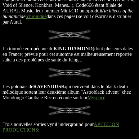
Void of Silence, Konkhra, Manes...). Code666 étant filiale de
AURAL Music, leur premier Mini-CD autoproduit
Architects of the
humanicide
(
chroniqué
dans ces pages) se voit désormais distribuer
par Aural.
La tournée européenne de
KING DIAMOND
(dont plusieurs dates
en France) prévue pour cet automne est malheureusement reportée
suite à des problèmes de santé du King...
Les polonais de
RAVENDUSK
qui oeuvrent dans le black death
mélodique sortent leur deuxième album "Astroblack advent" chez
Mondongo Canibale Rec en écoute sur leur
Myspace
.
Trois nouvelles sorties vynil underground pour
APHELION
PRODUCTIONS
: