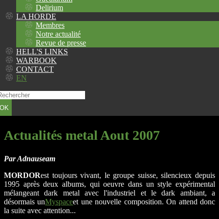
Delirium
LA HORDE
Membres
Notre actualité
Revue de presse
HELL'S LINKS
WARBOOK
CONTACT
EN
OK
Actualités metal Aout 2007
Par Adnauseam
MORDOR
est toujours vivant, le groupe suisse, silencieux depuis
1995 après deux albums, qui oeuvre dans un style expérimental
mélangeant dark metal avec l'industriel et le dark ambiant, a
désormais un
Myspace
et une nouvelle composition. On attend donc
la suite avec attention...