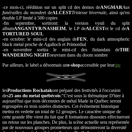
-ce mois-ci, réédition sur un split cd des demos de
ANGMAR
Aux
funérailles du monde
et de
ALCEST
Tristesse hivernale
, ainsi qu'en
double LP limité à 500 copies
-fin septembre, sortiront: la version vynil du split
album
ANGANTYR/NASHEIM
, le LP de
ALCEST
et le cd de
A
TORTURED SOUL
-en octobre: le mini-cd des anglais de
FEN
, du dark atmospheric
black metal proche de Agalloch et Primordial
-en novembre sortira le mini-cd des finlandais de
THE
WANDERING NIGHT
oeuvrant dans du doom sombre
Par ailleurs, le label a désormais un
e-shop
accessible par leur
site
les
Productions Rockatak
ont préparé des festivités à l'occasion
des
25 ans du metal québécois
:"C'est sous la thématique D'hier à
aujourd'hui que trois décennies de métal Made in Québec seront
regroupées en trois soirées distinctes. Cet événement historique
mettra en vedette un total de 12 groupes. Le caractère unique de
cette grande fête vient du fait que 8 formations dissoutes effectueront
un retour sur les planches. De plus, la scène actuelle sera représentée
par de nouveaux groupes prometteurs qui démontreront la diversité