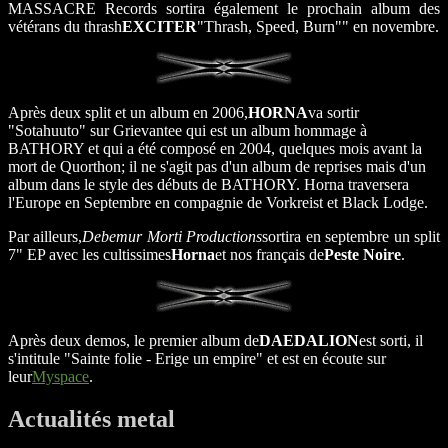
MASSACRE Records sortira également le prochain album des
vétérans du thrash
EXCITER
"Thrash, Speed, Burn"" en novembre.
Après deux split et un album en 2006,
HORNA
va sortir
"Sotahuuto" sur Grievantee qui est un album hommage à
BATHORY et qui a été composé en 2004, quelques mois avant la
mort de Quorthon; il ne s'agit pas d'un album de reprises mais d'un
album dans le style des débuts de BATHORY. Horna traversera
l'Europe en Septembre en compagnie de Vorkreist et Black Lodge.
Par ailleurs,
Debemur Morti Productions
sortira en septembre un split
7" EP avec les cultissimes
Horna
et nos français de
Peste Noire
.
Après deux demos, le premier album de
DAEDALION
est sorti, il
s'intitule "Sainte folie - Erige un empire" et est en écoute sur
leur
Myspace
.
Actualités metal