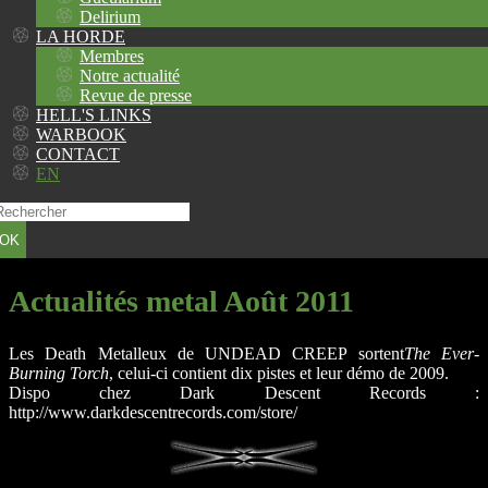
Delirium
LA HORDE
Membres
Notre actualité
Revue de presse
HELL'S LINKS
WARBOOK
CONTACT
EN
OK
Actualités metal Août 2011
Les Death Metalleux de UNDEAD CREEP sortent
The Ever-
Burning Torch
, celui-ci contient dix pistes et leur démo de 2009.
Dispo chez Dark Descent Records :
http://www.darkdescentrecords.com/store/