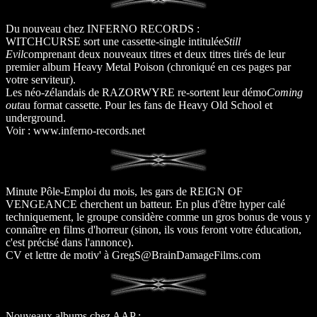
Du nouveau chez INFERNO RECORDS :
WITCHCURSE sort une cassette-single intitulée
Still
Evil
comprenant deux nouveaux titres et deux titres tirés de leur
premier album Heavy Metal Poison (chroniqué en ces pages par
votre serviteur).
Les néo-zélandais de RAZORWYRE re-sortent leur démo
Coming
out
au format cassette. Pour les fans de Heavy Old School et
underground.
Voir : www.inferno-records.net
Minute Pôle-Emploi du mois, les gars de REIGN OF
VENGEANCE cherchent un batteur. En plus d'être hyper calé
techniquement, le groupe considère comme un gros bonus de vous y
connaître en films d'horreur (sinon, ils vous feront votre éducation,
c'est précisé dans l'annonce).
CV et lettre de motiv' à GregS@BrainDamageFilms.com
Nouveaux albums chez AAP :