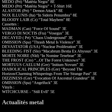
MEDO (Prt) “Matéria Negra” 8E
MEDO (Prt) “Matéria Negra” + T-Shirt 16E
ALASTOR (Prt) “ Demon Attack” 8E
NOX ILLUNIS (Ita) “In Sideris Penumbra” 8E
BLOODY LAIR (Cz) “Total Mayhem” 8E
Cassettes :
MADMAN (Can) "Force Of Sound" 3E
VERGO DI NOCTIS (Fra) "Vosegus" 3E
DECAYED ( Prt) "Chaos Underground" 3E
OMISSION (Spa) "Thrash Metal Is Violence" 3E
DEVASTATOR (USA) “Nuclear Proliferation” 3E
BLEEDING FIST (Slo) “Macabrum Bestia Ex Abyssus” 3E
MORTE NOIRE (Nld) “In Nomine Tenebrae” 3E
THE FROST (Cro) “...Of The Forest Unknown” 3E
MORTUUS CAELUM (Gre) “Initium Novum” 3E
DIABOLICAL PRINCIPLES (Gre) “Beyond The
Horizon/Charming Whisperings From The Strange Past” 3E
DIZZINESS (Gre) “Evocation Of Ancestral Grandeur” 3E
OMISSION (Spa) “Angelfuck” 3E
Vinyls :
WITCHCURSE - "Still EvIl" 5E
Actualités metal