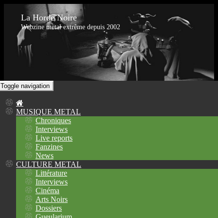
La Horde Noire
Webzine metal extrême depuis 2002
Toggle navigation
MUSIQUE METAL
Chroniques
Interviews
Live reports
Fanzines
News
CULTURE METAL
Littérature
Interviews
Cinéma
Arts Noirs
Dossiers
Gueularium