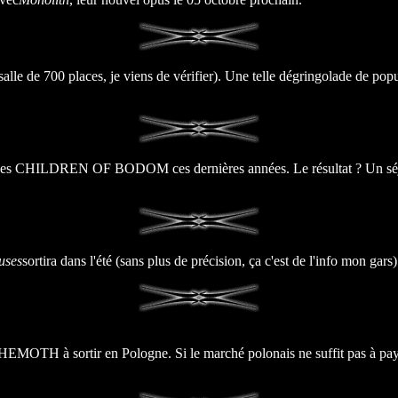
e 700 places, je viens de vérifier). Une telle dégringolade de populari
les CHILDREN OF BODOM ces dernières années. Le résultat ? Un séjour 
uses
sortira dans l'été (sans plus de précision, ça c'est de l'info mon gars)
BEHEMOTH à sortir en Pologne. Si le marché polonais ne suffit pas à paye