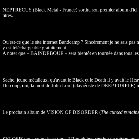
NEPTRECUS (Black Metal - France) sortira son premier album d'ici fi
titres.
Qu'est-ce que le site internet Bandcamp ? Sincèrement je ne sais pas m
y est téléchargeable gratuitement.
A noter que « BAINDEBOUE » sera bientôt en tournée dans tous les ét
Sache, jeune métalleux, qu'avant le Black et le Death il y avait le Hea
Du coup, oui, la mort de John Lord (claviériste de DEEP PURPLE) mér
Le prochain album de VISION OF DISORDER (
The cursed remains
SYLOSIS vous connaissez vous ? Bon eh ben session de rattrapage 