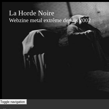
La Horde Noire
Webzine metal extrême depuis 2002
Toggle navigation