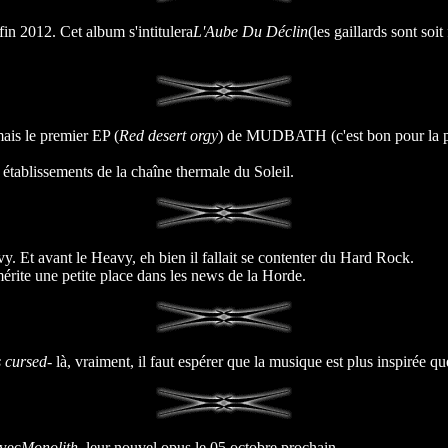
n 2012. Cet album s'intitulera
L'Aube Du Déclin
(les gaillards sont so
ais le premier EP (
Red desert orgy
) de MUDBATH (c'est bon pour la pea
ablissements de la chaîne thermale du Soleil.
vy. Et avant le Heavy, eh bien il fallait se contenter du Hard Rock.
ite une petite place dans les news de la Horde.
 cursed
- là, vraiment, il faut espérer que la musique est plus inspirée que
avec
Monolith
, leur nouvel opus le 05 octobre prochain.