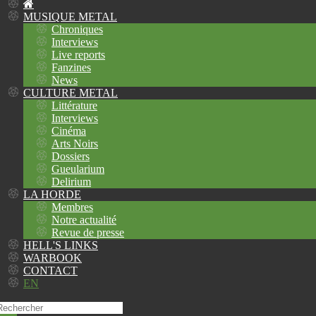
MUSIQUE METAL
Chroniques
Interviews
Live reports
Fanzines
News
CULTURE METAL
Littérature
Interviews
Cinéma
Arts Noirs
Dossiers
Gueularium
Delirium
LA HORDE
Membres
Notre actualité
Revue de presse
HELL'S LINKS
WARBOOK
CONTACT
EN