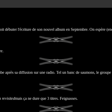
ébuter l'écriture de son nouvel album en Septembre. On espère (encore) 
e.
Tube après sa diffusion sur une radio. Tel un banc de saumons, le grou
revisited
mais ça ne dure que 3 titres. Feignasses.