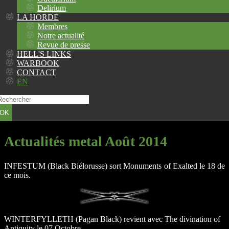
Delirium
LA HORDE
Membres
Notre actualité
Revue de presse
HELL'S LINKS
WARBOOK
CONTACT
EN
OK
Actualités metal Août 2014
INFESTUM (Black Biélorusse) sort Monuments of Exalted le 18 de
ce mois.
WINTERFYLLETH (Pagan Black) revient avec The divination of
Antiquity le 07 Octobre.