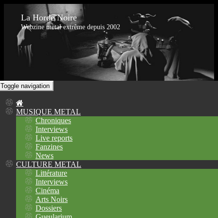
La Horde Noire
Webzine metal extrême depuis 2002
Toggle navigation
MUSIQUE METAL
Chroniques
Interviews
Live reports
Fanzines
News
CULTURE METAL
Littérature
Interviews
Cinéma
Arts Noirs
Dossiers
Gueularium