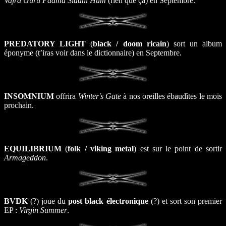
Vajra Guru Padma Siddhi Hum
(rien que ça) en Septembre.
PREDATORY LIGHT
(
black / doom ricain
) sort un album
éponyme (t’iras voir dans le dictionnaire) en Septembre.
INSOMNIUM
offrira
Winter's Gate
à nos oreilles ébaudîtes le mois
prochain.
EQUILIBRIUM
(
folk / viking metal
) est sur le point de sortir
Armageddon
.
BVDK
(?) joue du
post black électronique
(?) et sort son premier
EP :
Virgin Summer
.