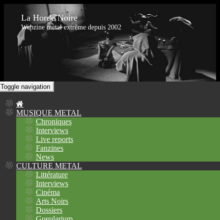
La Horde Noire
Webzine metal extrême depuis 2002
Toggle navigation
MUSIQUE METAL
Chroniques
Interviews
Live reports
Fanzines
News
CULTURE METAL
Littérature
Interviews
Cinéma
Arts Noirs
Dossiers
Gueularium