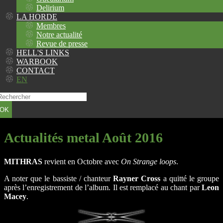
Delirium
LA HORDE
Membres
Notre actualité
Revue de presse
HELL'S LINKS
WARBOOK
CONTACT
EN
OK
Actualités metal Août 2016
MITHRAS
revient en Octobre avec
On Strange loops
.
A noter que le bassiste / chanteur
Rayner Cross
a quitté le groupe
après l’enregistrement de l’album. Il est remplacé au chant par
Leon
Macey
.