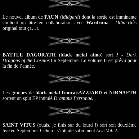
Le nouvel album de
FAUN
(
Midgard
) dont la sortie est imminente
contient un titre en collaboration avec
Wardruna
:
Odin
(très
original tout ça…).
BATTLE DAGORATH
(
black metal atmo
) sort
I - Dark
Dragons of the Cosmos
fin Septembre. Le volume II est prévu pour
la fin de l’année.
Les groupes de
black metal français
AZZIARD
et
NIRNAETH
sortent un split EP intitulé
Dramatis Personae.
SAINT VITUS
(ouais, je finis sur du lourd !) sort son deuxième
live en Septembre. Celui-ci s’intitule sobrement
Live Vol. 2
.