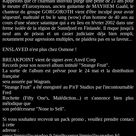
Rappelons que ce charmant individu purge une peine de 21 ans pour
le meutre d'Euronymous, ancien guitariste de MAYHEM Gaahl, le
chanteur du groupe GORGOROTH vient d'être inculpé pour avoir
séquestré, maltraité et bu le sang (wow) d'un homme de 40 ans au
cours d'une séance satanique qui a eu lieu en février 2002 dans une
ferme isolée de la région de Sunnfjord en Finlande. Il risque jusqu'à
neuf ans de prison et un casier judiciaire déja bien rempli,
notamment pour agressions multiples, ne plaidera pas en sa faveur...
ENSLAVED n'est plus chez Osmose !
BREAKPOINT vient de signer avec Anvil Corp
Records pour son nouvel album intitulé "Strange Fruit".
La sortie de l'album est prévue pour le 24 mai et la distribution
française
sera assurée par Wagram.
"Strange Fruit" a été enregistré au P'n'F Studios par l'incontournable
Fred
Rochette (Fifty One's, Malédiction...) et s'annonce bien plus
mélodique que
son prédécesseur "None to Sell".
Si vous souhaitez recevoir un pack promo , veuillez prendre contact
à cette
adresse :
senor.limpio@wanadoo.fr [mailto:senor.limpio@wanadoo.fr]