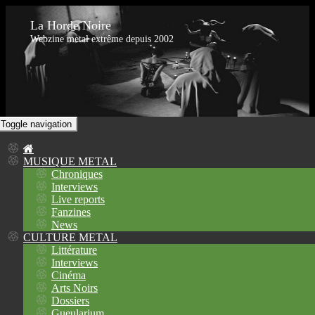
La Horde Noire
Webzine metal extrême depuis 2002
Toggle navigation
MUSIQUE METAL
Chroniques
Interviews
Live reports
Fanzines
News
CULTURE METAL
Littérature
Interviews
Cinéma
Arts Noirs
Dossiers
Gueularium