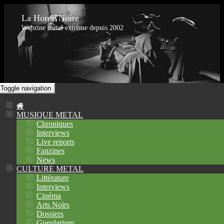
La Horde Noire
Webzine metal extrême depuis 2002
Toggle navigation
MUSIQUE METAL
Chroniques
Interviews
Live reports
Fanzines
News
CULTURE METAL
Littérature
Interviews
Cinéma
Arts Noirs
Dossiers
Gueularium