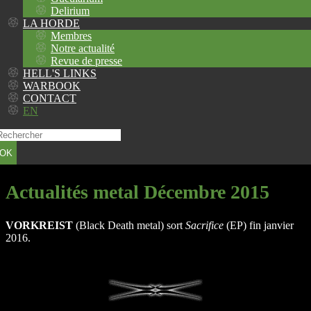
Delirium
LA HORDE
Membres
Notre actualité
Revue de presse
HELL'S LINKS
WARBOOK
CONTACT
EN
OK
Actualités metal Décembre 2015
VORKREIST
(Black Death metal) sort
Sacrifice
(EP) fin janvier
2016.