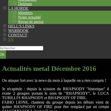
Delirium
LA HORDE
Membres
Notre actualité
Revue de presse
HELL'S LINKS
WARBOOK
CONTACT
EN
OK
Actualités metal Décembre 2016
On attaque fort avec la news du mois à laquelle on a rien compris !
Je récapitule : depuis la scission du RHAPSODY "historique" il
existe 2 groupes portant le nom de "RHAPSODY", le LUCA
TURILLI'S RHAPSODY et RHAPSODY OF FIRE.
FABIO LIONE, chanteur du groupe depuis les débuts vient de
quitter RHAPSODY OF FIRE pour être remplacé par un certain