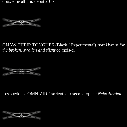
douxième album, début 2017.
GNAW THEIR TONGUES (Black / Experimental) sort
Hymns for
the broken, swollen and silent
ce mois-ci.
Les suédois d'OMNIZIDE sortent leur second opus :
NekroRegime
.