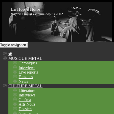
La Horde Noire
Webzine metal extrême depuis 2002
Toggle navigation
MUSIQUE METAL
Chroniques
Interviews
Live reports
Fanzines
News
CULTURE METAL
Littérature
Interviews
Cinéma
Arts Noirs
Dossiers
Gueularium