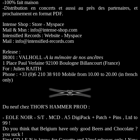
-100% fait maison
-Distribution en concerts et aussi au près des partenaires, et
prochainement en format PDF.
Intense Shop : Store - Myspace
Mail & Msn : info@intense-shop.com
Intensified Records : Website - Myspace
Mail : info@intensified-records.com
Release :
IR001 : VALHOLL -
A la mémoire de nos ancêtres
1 Place Paul Verlaine 92100 Boulogne Billancourt (France)
For : Julien RAITH
Phone : +33 (0)6 210 38 910 Mobile from 10.00 to 20.00 (in french
only)
Du neuf chez THOR'S HAMMER PROD :
- EOLE NOIR - S/T . MCD . A5 DigiPack + Patch + Pins , Ltd to
99 !
Do you think that Belgium have only good Beers and Chocolate ?
you suck !
First CD ! E.N is know for Cassette and Vinyl releases only ! New