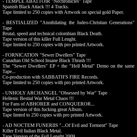
- TEMPLE ABATTOIR "Nechronicles" Tape
Spanish Black Attack !!! 4 Tracks.
Tape limited to 250 copies with Artwork on special gold Paper.
- BESTIALIZED "Annihilating the Judeo-Christian Generations"
Tape
Brutal, speed and technical colombian Black Death.
Tape version of this killer Full Lenght.
Tape limited to 250 copies with pro printed Artwork.
- FORNICATION "Sewer Dwellers" Tape
Canadian Old School Insane Black Thrash !!!
The "Sewer Dwellers" EP + the "Hell Metal" Demo on the same
Tape...
Co-production with SABBATH'S FIRE Records.
Tape limited to 250 copies with pro printed Artwork.
- UNHOLY ARCHANGEL "Obsessed by War" Tape
Hellenic Bestial War Metal Chaos !!!
For Fans of ABHORER and CONQUEROR...
Tape version of this fucking great Album.
Tape limted to 250 copies with pro printed Artwork.
- AD NOCTEM FUNERIIS "...Of Evil and Torment" Tape
Killer Evil Italian Black Metal.
Tape Version of the Full Lenght 2009.