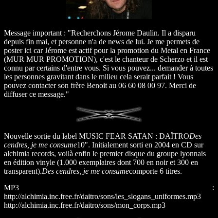
Message important : "Recherchons Jérome Daulin. Il a disparu
depuis fin mai, et personne n'a de news de lui. Je me permets de
poster ici car Jérome est actif pour la promotion du Metal en France
(MUR MUR PROMOTION), c'est le chanteur de Scherzo et il est
connu par certains d'entre vous. Si vous pouvez... demander à toutes
les personnes gravitant dans le milieu cela serait parfait ! Vous
pouvez contacter son frère Benoit au 06 60 08 00 97. Merci de
diffuser ce message."
Nouvelle sortie du label MUSIC FEAR SATAN : DAÏTRO
Des
cendres, je me consume
10". Initialement sorti en 2004 en CD sur
alchimia records, voilà enfin le premier disque du groupe lyonnais
en édition vinyle (1.000 exemplaires dont 700 en noir et 300 en
transparent).
Des cendres, je me consume
comporte 6 titres.
MP3 :
http://alchimia.inc.free.fr/daitro/sons/les_slogans_uniformes.mp3
http://alchimia.inc.free.fr/daitro/sons/mon_corps.mp3