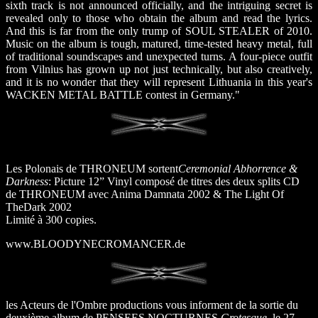
sixth track is not announced officially, and the intriguing secret is
revealed only to those who obtain the album and read the lyrics.
And this is far from the only trump of SOUL STEALER of 2010.
Music on the album is tough, matured, time-tested heavy metal, full
of traditional soundscapes and unexpected turns. A four-piece outfit
from Vilnius has grown up not just technically, but also creatively,
and it is no wonder that they will represent Lithuania in this year's
WACKEN METAL BATTLE contest in Germany."
Les Polonais de THRONEUM sortent
Ceremonial Abhorrence &
Darkness
: Picture 12” Vinyl composé de titres des deux splits CD
de THRONEUM avec Anima Damnata 2002 & The Light Of
TheDark 2002
Limité à 300 copies.
www.BLOODYNECROMANCER.de
les Acteurs de l'Ombre productions vous informent de la sortie du
deuxième album de PENSEES NOCTURNES,
Grotesque
, le 27