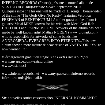
INFERNO RECORDS (France) présente le nouvel album de
VASTATOR (Chili)
Machine Hell
en Septembre 2010.
Quelques infos : "This one will be made of 11 songs + bonus-video
of the signle "The Gods Give No Reply" featuring Veronica
FREEMAN of BENEDICTUM ! Another guest on the album is
guitarist Metal MIKE known for his with with Metal God Rob
HALFORD and PAINMUSEUM...Artwork of the album has been
made by well-known artist Mattias NOREN (www.progart.com)
who is responsible for artworks of some bands like
ANDROMEDA, EVERGREY, INTO ETERNITY...This new
album show a more mature & heavier side of VASTATOR ! You're
now warned !!! "
téléchargement gratuit du single :
The Gods Give No Reply
www.myspace.com/vastatoronline
www.vastator.cl
www.inferno-records.net - www.myspace.com/inferno-records
inferno-records@hotmail.fr
Six nouvelles sorties cassettes chez INFERNAL KOMMANDO :