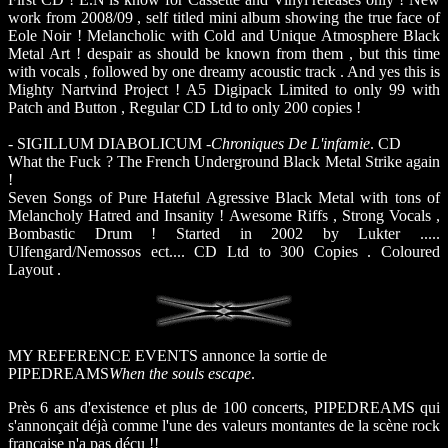
work from 2008/09 , self titled mini album showing the true face of
Eole Noir ! Melancholic with Cold and Unique Atmosphere Black
Metal Art ! despair as should be known from them , but this time
with vocals , followed by one dreamy acoustic track . And yes this is
Mighty Nartvind Project ! A5 Digipack Limited to only 99 with
Patch and Button , Regular CD Ltd to only 200 copies !
- SIGILLUM DIABOLICUM -
Chroniques De L'infamie
. CD
What the Fuck ? The French Underground Black Metal Strike again
!
Seven Songs of Pure Hateful Agressive Black Metal with tons of
Melancholy Hatred and Insanity ! Awesome Riffs , Strong Vocals ,
Bombastic Drum ! Started in 2002 by Lukter .....
Ulfengard/Nemossos ect.... CD Ltd to 300 Copies . Coloured
Layout .
MY REFERENCE EVENTS annonce la sortie de
PIPEDREAMS
When the souls escape
.
Près 6 ans d'existence et plus de 100 concerts, PIPEDREAMS qui
s'annonçait déjà comme l'une des valeurs montantes de la scène rock
française n'a pas déçu !!