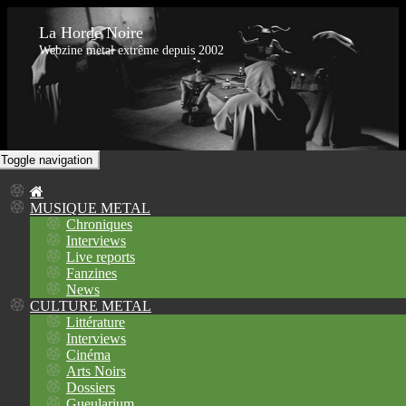
La Horde Noire
Webzine metal extrême depuis 2002
Toggle navigation
MUSIQUE METAL
Chroniques
Interviews
Live reports
Fanzines
News
CULTURE METAL
Littérature
Interviews
Cinéma
Arts Noirs
Dossiers
Gueularium