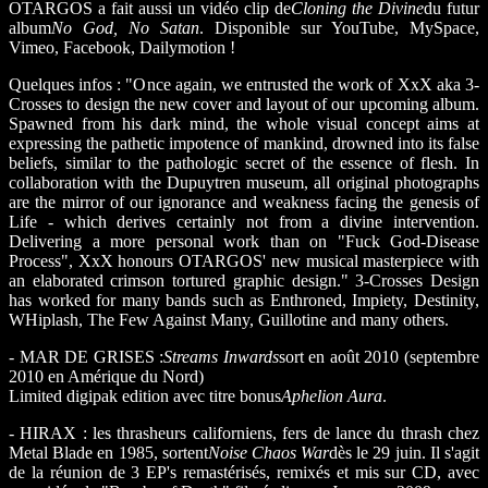
OTARGOS a fait aussi un vidéo clip de
Cloning the Divine
du futur
album
No God, No Satan
. Disponible sur YouTube, MySpace,
Vimeo, Facebook, Dailymotion !
Quelques infos : "Once again, we entrusted the work of XxX aka 3-
Crosses to design the new cover and layout of our upcoming album.
Spawned from his dark mind, the whole visual concept aims at
expressing the pathetic impotence of mankind, drowned into its false
beliefs, similar to the pathologic secret of the essence of flesh. In
collaboration with the Dupuytren museum, all original photographs
are the mirror of our ignorance and weakness facing the genesis of
Life - which derives certainly not from a divine intervention.
Delivering a more personal work than on "Fuck God-Disease
Process", XxX honours OTARGOS' new musical masterpiece with
an elaborated crimson tortured graphic design." 3-Crosses Design
has worked for many bands such as Enthroned, Impiety, Destinity,
WHiplash, The Few Against Many, Guillotine and many others.
- MAR DE GRISES :
Streams Inwards
sort en août 2010 (septembre
2010 en Amérique du Nord)
Limited digipak edition avec titre bonus
Aphelion Aura
.
- HIRAX : les thrasheurs californiens, fers de lance du thrash chez
Metal Blade en 1985, sortent
Noise Chaos War
dès le 29 juin. Il s'agit
de la réunion de 3 EP's remastérisés, remixés et mis sur CD, avec