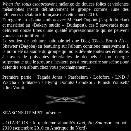
When the souls escape
savant mélange de douces folies et violentes
mélancolies inscrit définitivement le groupe comme l'une des
références métal/rock française de cette année 2010.
Enregistré au «Louta studio» avec Michael Dupont (l'esprit du clan)
et mastérisé au «Bakery studio » (Budapest), ces 5 savoyards nous
délivrent douze titres d'une qualité impressionnante qui ne peuvent
vous laisser indifférent !
Le soutien de pointure nationale tel que Djag (Black Bomb A) et
Shawter (Dagoba) en featuring sur l'album contribue massivement à
la notoriété naissante du groupe qui nous dévoile toutes ses émotions
à travers de puissantes déferlantes de décibels ! Une énergie
surprenante que le groupe n'hésitera pas à retranscrire sur scène pour
défendre son album chez vous prochainement...
Première partie : Tagada Jones / Parabelum / Lofofora / LND /
Watcha / Sidilarsen / Flying Donuts/ Condkoi / Punish Yourself/
Ultra Vomit.
SEASONS OF MIST présente:
- OTARGOS : le quatrième album
No God, No Satan
sort en août
2010 (septembre 2010 en Amérique du Nord)