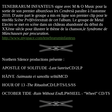
TENEBRARUM INFANTEUS signe avec M & O Music pour la
sortie de son premier album
Sous les Cendres
à paraître à l'automne
2010. D'autre part le groupe a mis en ligne son premier clip pour le
titre
Ma Scène Préférée
extrait de cet l'album. Le groupe de Metal
Electro se met en scène dans un château abandonné du début du
XXème siècle pour illustrer le thème de la chanson,
le Syndrome de
Münchausen par procuration
.
http://www.myspace.com/tenebraruminfanteus
Northern Silence productions présente :
APOSTLE OF SOLITUDE -
Last Sunrise
CD/2LP
HÄIVE -
Saimaata ei sanoilla selitä
MCD
HOUR OF 13 -
The Ritualist
CD/LP/TS/LS/SS
OCTOBER TIDE -
Rain Without End
LPWHEEL - “Wheel” CD/TS