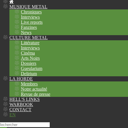
MUSIQUE METAL
Chroniques
Interviews
Live reports
Fanzines
News
CULTURE METAL
Littérature
Interviews
Cinéma
Arts Noirs
Dossiers
Gueularium
Delirium
LA HORDE
Membres
Notre actualité
Revue de presse
HELL'S LINKS
WARBOOK
CONTACT
EN