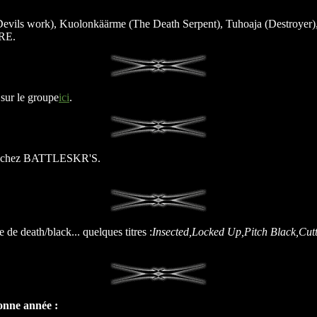
Devils work), Kuolonkäärme (The Death Serpent), Tuhoaja (Destroyer), I
RE.
 sur le groupe
ici
.
 cd chez BATTLESKR'S.
e death/black... quelques titres :
Insected,Locked Up,Pitch Black,Cut
nne année :