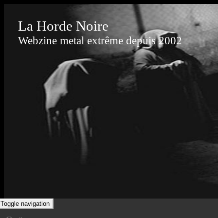
La Horde Noire
Webzine metal extrême depuis 2002
Toggle navigation