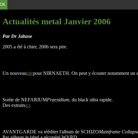
OK
Actualités metal Janvier 2006
Par Dr Jabuse
2005 a été à chier, 2006 sera pire.
Un nouveau
site
pour NIRNAETH. On peut y écouter notamment un extr
Sortie de NEFARIUM
Praesidium
, du black ultra rapide.
Des extraits
ici
.
AVANTGARDE va rééditer l'album de SCHIZO
Mainframe Collaps
Par ailleurs le label a récupéré WYRD.