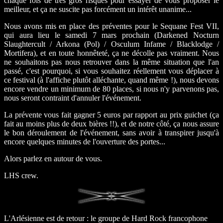
chaque fois de très gros risques pour essayer de vous proposer le
meilleur, et ça ne suscite pas forcément un intérêt unanime...
Nous avons mis en place des préventes pour le Sequane Fest VII,
qui aura lieu le samedi 7 mars prochain (Darkened Nocturn
Slaughtercult / Arkona (Pol) / Osculum Infame / Blacklodge /
Mortifera), et en toute honnêteté, ça ne décolle pas vraiment. Nous
ne souhaitons pas nous retrouver dans la même situation que l'an
passé, c'est pourquoi, si vous souhaitez réellement vous déplacer à
ce festival (à l'affiche plutôt alléchante, quand même !), nous devons
encore vendre un minimum de 80 places, si nous n'y parvenons pas,
nous seront contraint d'annuler l'événement.
La prévente vous fait gagner 5 euros par rapport au prix guichet (ça
fait au moins plus de deux bières !!), et de notre côté, ça nous assure
le bon déroulement de l'événement, sans avoir à transpirer jusqu'à
encore quelques minutes de l'ouverture des portes...
Alors parlez en autour de vous.
LHS crew.
L'Arlésienne est de retour : le groupe de Hard Rock francophone