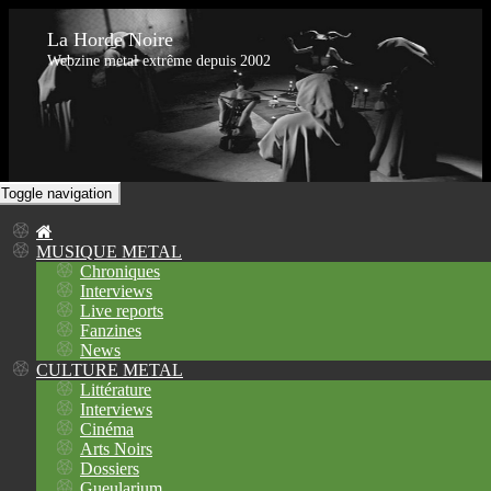
La Horde Noire
Webzine metal extrême depuis 2002
Toggle navigation
MUSIQUE METAL
Chroniques
Interviews
Live reports
Fanzines
News
CULTURE METAL
Littérature
Interviews
Cinéma
Arts Noirs
Dossiers
Gueularium