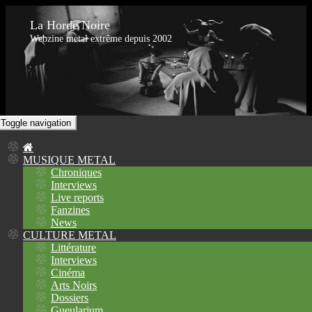
La Horde Noire
Webzine metal extrême depuis 2002
Toggle navigation
MUSIQUE METAL
Chroniques
Interviews
Live reports
Fanzines
News
CULTURE METAL
Littérature
Interviews
Cinéma
Arts Noirs
Dossiers
Gueularium