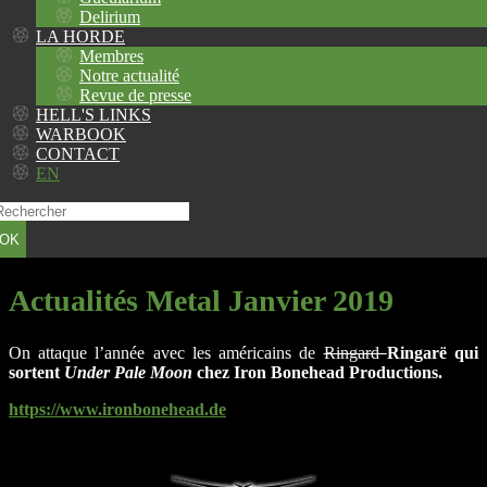
Delirium
LA HORDE
Membres
Notre actualité
Revue de presse
HELL'S LINKS
WARBOOK
CONTACT
EN
OK
Actualités Metal Janvier 2019
On attaque l’année avec les américains de
Ringard
Ringarë
qui
sortent
Under Pale Moon
chez Iron Bonehead Productions
.
https://www.ironbonehead.de