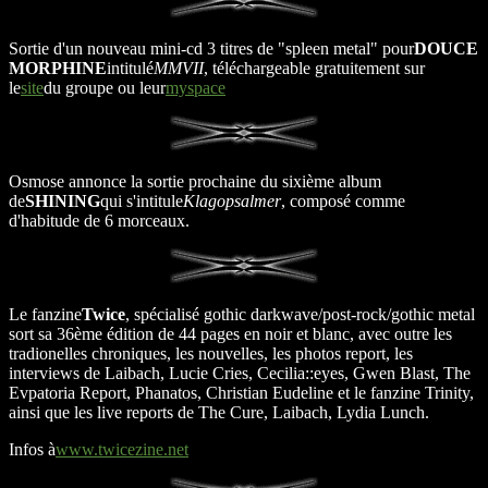
Sortie d'un nouveau mini-cd 3 titres de "spleen metal" pour
DOUCE
MORPHINE
intitulé
MMVII
, téléchargeable gratuitement sur
le
site
du groupe ou leur
myspace
Osmose annonce la sortie prochaine du sixième album
de
SHINING
qui s'intitule
Klagopsalmer
, composé comme
d'habitude de 6 morceaux.
Le fanzine
Twice
, spécialisé gothic darkwave/post-rock/gothic metal
sort sa 36ème édition de 44 pages en noir et blanc, avec outre les
tradionelles chroniques, les nouvelles, les photos report, les
interviews de Laibach, Lucie Cries, Cecilia::eyes, Gwen Blast, The
Evpatoria Report, Phanatos, Christian Eudeline et le fanzine Trinity,
ainsi que les live reports de The Cure, Laibach, Lydia Lunch.
Infos à
www.twicezine.net