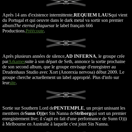
Après 14 ans d'existence intermittente,
REQUIEM LAUS
qui vient
du Portugal et qui oeuvre dans le dark metal va sortir son premier
album
The eternal plague
sur le label français 666
Productions.
Préécoute
.
Après plusieurs années de silence,
AD INFERNA
, le groupe crée
par
Arkames
suite à son départ de Seth, annonce la sortie prochaine
de son second album, que le groupe envisage d'enregistrer au
Drudenhaus Studio avec Xort (Anorexia nervosa) début 2009. Le
groupe cherche actuellement un label approprié. Plus d'info sur
leur
site
.
Sortie sur Southern Lord de
PENTEMPLE
, un projet unissant les
membres de
Sunn O)))
et Sin Nanna de
Striborg
qui sort un premier
enregistrement live; il s'agit en fait d'une performance de Sunn O)))
à Melbourne en Australie à laquelle c'est joint Sin Nanna.