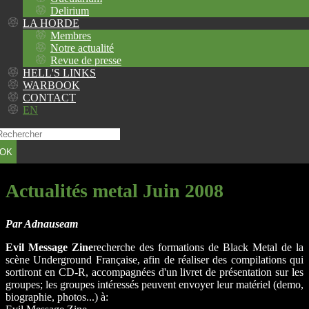
Delirium
LA HORDE
Membres
Notre actualité
Revue de presse
HELL'S LINKS
WARBOOK
CONTACT
EN
OK
Actualités metal Juin 2008
Par Adnauseam
Evil Message Zine
recherche des formations de Black Metal de la
scène Underground Française, afin de réaliser des compilations qui
sortiront en CD-R, accompagnées d'un livret de présentation sur les
groupes; les groupes intéressés peuvent envoyer leur matériel (demo,
biographie, photos...) à: