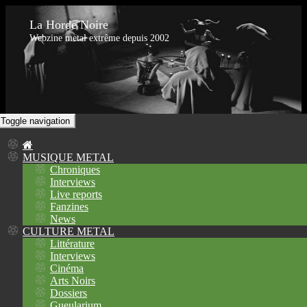
La Horde Noire
Webzine metal extrême depuis 2002
Toggle navigation
MUSIQUE METAL
Chroniques
Interviews
Live reports
Fanzines
News
CULTURE METAL
Littérature
Interviews
Cinéma
Arts Noirs
Dossiers
Gueularium