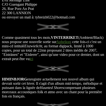
Evil Message Zine
C/O Guengant Philippe
26, Rue Porz An Prat
22 300 LANNION
ou envoyer un mail à: tybreizh022@hotmail.com
Comme quasiment tous les mois,
VINTERRIKET
(Ambient/Black)
nous propose une nouvelle sortie sur
Aphelion
; cette fois-ci c'est un
mini-cd intitulé
Eiszwielicht
, au format digipack, limité à 1000
copies, pour un total de 22mn proposant 2 titres inédits de 2007,
"Eistränen" et "Eisleere", ainsi qu'une video pour ce dernier, dont un
extrait peut être vu
ici
HIMINBJORG
enregistre actuellement son nouvel album qui
devrait sortir cet hiver. Il s'agit d'un album mid-tempo, mélodique et
puissant dans la lignée de
Haunted Shores
comprenant plusieurs
morceaux accoustiques folk et atmo avec un chant pour la première
fois en français.