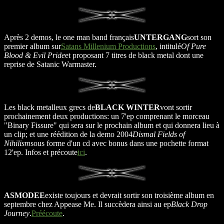
Après 2 demos, le one man band français
UNTERGANG
sort son
premier album sur
Satans Millenium Productions
, intitulé
Of Pure
Blood & Evil Pride
et proposant 7 titres de black metal dont une
reprise de Satanic Warmaster.
Les black metalleux grecs de
BLACK WINTER
vont sortir
prochainement deux productions: un 7'ep comprenant le morceau
"Binary Fissure" qui sera sur le prochain album et qui donnera lieu à
un clip; et une réédition de la demo 2004
Dismal Fields of
Nihilism
sous forme d'un cd avec bonus dans une pochette format
12'ep. Infos et précoute
ici
.
ASMODEE
existe toujours et devrait sortir son troisième album en
septembre chez Appease Me. Il succèdera ainsi au ep
Black Drop
Journey
.
Préécoute
.