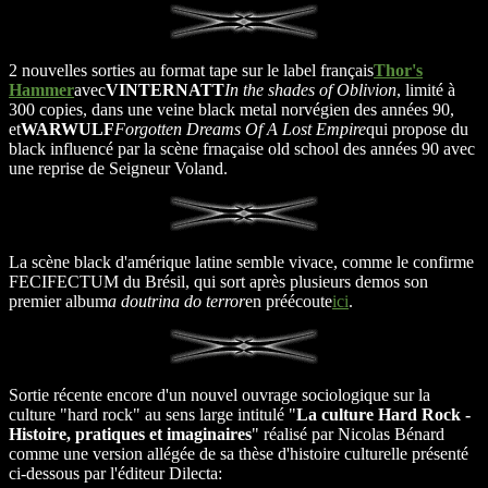
2 nouvelles sorties au format tape sur le label français
Thor's
Hammer
avec
VINTERNATT
In the shades of Oblivion
, limité à
300 copies, dans une veine black metal norvégien des années 90,
et
WARWULF
Forgotten Dreams Of A Lost Empire
qui propose du
black influencé par la scène frnaçaise old school des années 90 avec
une reprise de Seigneur Voland.
La scène black d'amérique latine semble vivace, comme le confirme
FECIFECTUM du Brésil, qui sort après plusieurs demos son
premier album
a doutrina do terror
en préécoute
ici
.
Sortie récente encore d'un nouvel ouvrage sociologique sur la
culture "hard rock" au sens large intitulé "
La culture Hard Rock -
Histoire, pratiques et imaginaires
" réalisé par Nicolas Bénard
comme une version allégée de sa thèse d'histoire culturelle présenté
ci-dessous par l'éditeur Dilecta: