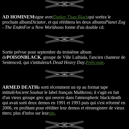
AD HOMINEM
signe avec
Darker Than Black
qui sortira le
prochain album
Dictator
, et qui rééditera les deux albums
Planet Zog
- The End
et
For a New World
sous forme d'un double cd.
Sortie prévue pour septembre du troisième album
de
POISONBLACK
, groupe de Ville Laihiala, l'ancien chanteur de
Sentenced, qui s'intitulera
A Dead Heavy Day
.
Préécoute
.
ARMED DEATH
a sorti récemment un ep au format tape
intitulé
Ancient Soul
sur le label français Maltkross; il s'agit en fait
d'un vieux groupe grec qui oeuvre dans l'atmospheric black/death
qui avait sorti deux demos en 1991 et 1993 puis qui s'est reformé en
2006, en profitant pour rééditer leur demos et réenregistrer de vieux
titres; plus d'infos sur leur
site
.