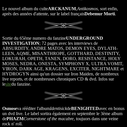
Le nouvel album du culte
ARCKANUM
,
Antikosmos
, sort enfin,
après des années d'attente, sur le label français
Debemur Morti
.
Sortie du 65ème numero du fanzine
UNDERGROUND
INVESTIGATION
; 72 pages avec les interviews de
ABSURDITY, ANDRE MATOS, DEMON EYES, DYLATH-
LEEN, AQME, MISANTHROPE, GOTTHARD, DESTINITY,
LOKURAH, OPETH, TANEN, DORO, RESISTANCE, HOLY
MOSES, NEDRA, ONESTA, SYMPHONY X, ULTRA VOMIT,
VIRON, DARK AGE, KRAGENS, EXCITER, NIGHTMARE et
HYDROGYN ainsi qu'un dossier sur Iron Maiden, de nombreux
live reports, et de nombreuses chroniques CD & dvd. Infos sur
le
site
du fanzine.
Osmose
va rééditer l'album
Identisick
de
BENIGHTED
avec en bonus
un dvd live. Le label sortira également en septembre le 3ème album
de
PHAZM
Cornerstone of the macabre
, toujuors dans une veine
rock n' roll.