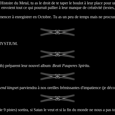
stoire du Metal, tu as le droit de te taper le boulot à leur place pour u
i envoient tout ce qui pourrait pallier à leur manque de créativité (texte
ommencer à enregistrer en Octobre. Tu as un peu de temps mais ne procr
TMYSTIUM.
) préparent leur nouvel album :
Beati Pauperes Spiritu
.
end kings
et parviendra à nos oreilles frémissantes d'impatience (je dé
istes) sortira, si Satan le veut et si la fin du monde ne nous a pas t