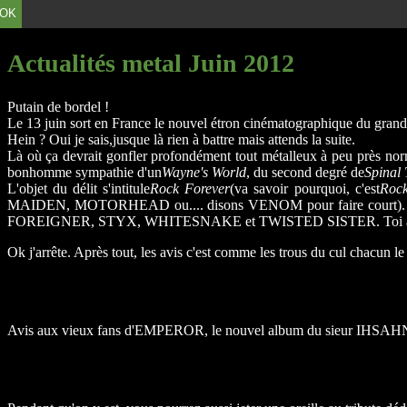
OK
Actualités metal Juin 2012
Putain de bordel !
Le 13 juin sort en France le nouvel étron cinématographique du grand
Hein ? Oui je sais,jusque là rien à battre mais attends la suite.
Là où ça devrait gonfler profondément tout métalleux à peu près norm
bonhomme sympathie d'un
Wayne's World
, du second degré de
Spinal
L'objet du délit s'intitule
Rock Forever
(va savoir pourquoi, c'est
Rock
MAIDEN, MOTORHEAD ou.... disons VENOM pour faire court). D'ail
FOREIGNER, STYX, WHITESNAKE et TWISTED SISTER. Toi aussi 
Ok j'arrête. Après tout, les avis c'est comme les trous du cul chacun 
Avis aux vieux fans d'EMPEROR, le nouvel album du sieur IHSAHN 