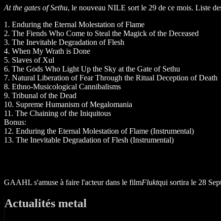
At the gates of Sethu
, le nouveau NILE sort le 29 de ce mois. Liste des
1. Enduring the Eternal Molestation of Flame
2. The Fiends Who Come to Steal the Magick of the Deceased
3. The Inevitable Degradation of Flesh
4. When My Wrath is Done
5. Slaves of Xul
6. The Gods Who Light Up the Sky at the Gate of Sethu
7. Natural Liberation of Fear Through the Ritual Deception of Death
8. Ethno-Musicological Cannibalisms
9. Tribunal of the Dead
10. Supreme Humanism of Megalomania
11. The Chaining of the Iniquitous
Bonus:
12. Enduring the Eternal Molestation of Flame (Instrumental)
13. The Inevitable Degradation of Flesh (Instrumental)
GAAHL s'amuse à faire l'acteur dans le film
Flukt
qui sortira le 28 
Actualités metal