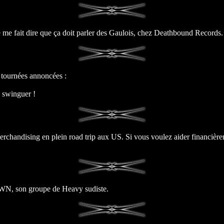
 me fait dire que ça doit parler des Gaulois, chez Deathbound Records.
2 tournées annoncées :
swinguer !
andising en plein road trip aux US. Si vous voulez aider financièremen
OWN, son groupe de Heavy sudiste.