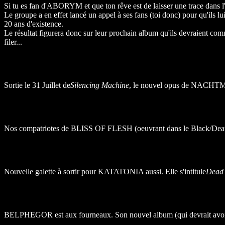
Si tu es fan d'ABORYM et que ton rêve est de laisser une trace dans l'Hi
Le groupe a en effet lancé un appel à ses fans (toi donc) pour qu'ils lu
20 ans d'existence.
Le résultat figurera donc sur leur prochain album qu'ils devraient c
filer...
Sortie le 31 Juillet de
Silencing Machine
, le nouvel opus de NACH
Nos compatriotes de BLISS OF FLESH (oeuvrant dans le Black/Death
Nouvelle galette à sortir pour KATATONIA aussi. Elle s'intitule
Dead 
BELPHEGOR est aux fourneaux. Son nouvel album (qui devrait avoie 9 p