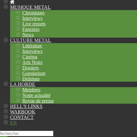
MUSIQUE METAL
Chroniques
Interviews
Live reports
Fanzines
News
CULTURE METAL
Littérature
Interviews
Cinéma
Arts Noirs
Dossiers
Gueularium
Delirium
LA HORDE
Membres
Notre actualité
Revue de presse
HELL'S LINKS
WARBOOK
CONTACT
EN