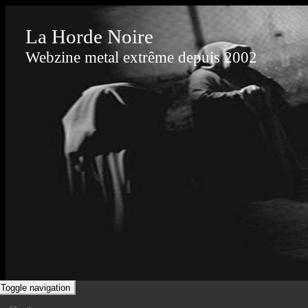
La Horde Noire
Webzine metal extrême depuis 2002
Toggle navigation