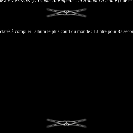
 dédié à EMPEROR (
A Tribute To Emperor - In Honour Of Icon E
) que le
atés à compiler l'album le plus court du monde : 13 titre pour 87 seco