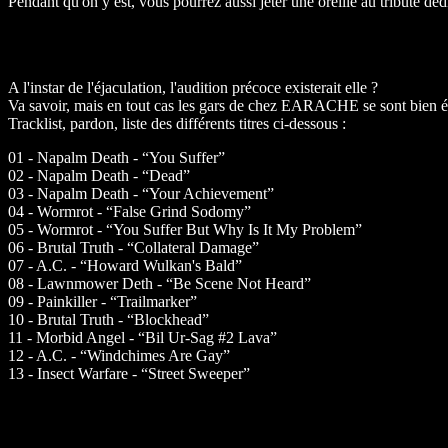
Pendant qu'on y est, vous pourrez aussi jeter une oreille au tribute
A l'instar de l'éjaculation, l'audition précoce existerait elle ?
Va savoir, mais en tout cas les gars de chez EARACHE se sont bien écl
Tracklist, pardon, liste des différents titres ci-dessous :
01 - Napalm Death - “You Suffer”
02 - Napalm Death - “Dead”
03 - Napalm Death - “Your Achievement”
04 - Wormrot - “False Grind Sodomy”
05 - Wormrot - “You Suffer But Why Is It My Problem”
06 - Brutal Truth - “Collateral Damage”
07 - A.C. - “Howard Wulkan's Bald”
08 - Lawnmower Deth - “Be Scene Not Heard”
09 - Painkiller - “Trailmarker”
10 - Brutal Truth - “Blockhead”
11 - Morbid Angel - “Bil Ur-Sag #2 Lava”
12 - A.C. - “Windchimes Are Gay”
13 - Insect Warfare - “Street Sweeper”