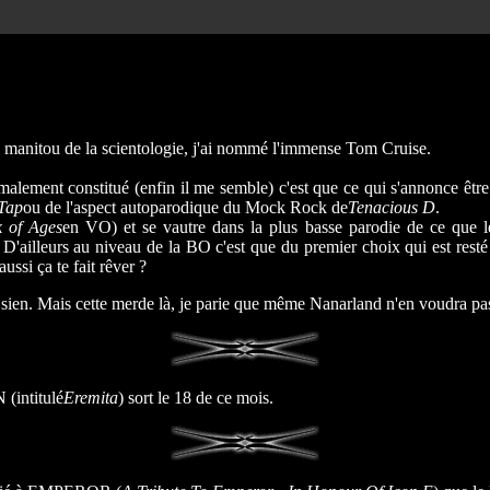
 manitou de la scientologie, j'ai nommé l'immense Tom Cruise.
alement constitué (enfin il me semble) c'est que ce qui s'annonce être 
 Tap
ou de l'aspect autoparodique du Mock Rock de
Tenacious D
.
 of Ages
en VO) et se vautre dans la plus basse parodie de ce que 
leurs au niveau de la BO c'est que du premier choix qui est res
ça te fait rêver ?
le sien. Mais cette merde là, je parie que même Nanarland n'en voudra pa
(intitulé
Eremita
) sort le 18 de ce mois.