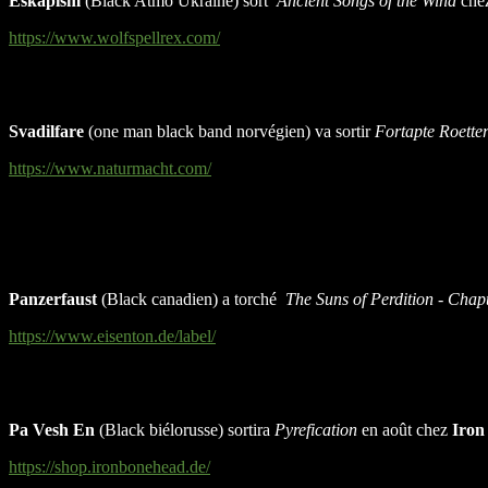
Eskapism
(Black Atmo Ukraine) sort
Ancient Songs of the Wind
ch
https://www.wolfspellrex.com/
Svadilfare
(one man black band norvégien) va sortir
Fortapte Roette
https://www.naturmacht.com/
Panzerfaust
(Black canadien) a torché
The Suns of Perdition - Chap
https://www.eisenton.de/label/
Pa Vesh En
(Black biélorusse) sortira
Pyrefication
en août chez
Iron
https://shop.ironbonehead.de/