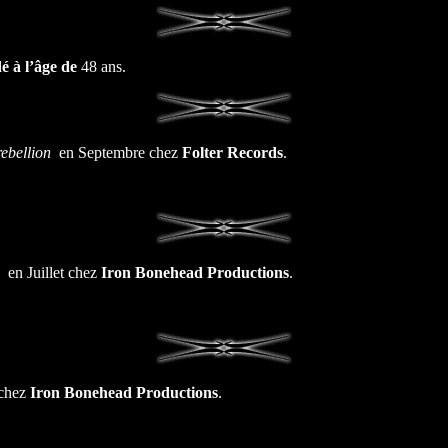
é à l’âge de
48 ans.
rebellion
en Septembre chez
Folter Records
.
en Juillet chez
Iron Bonehead Productions
.
hez
Iron Bonehead Productions
.