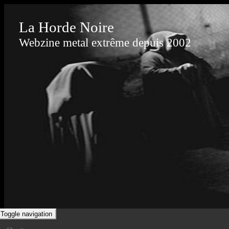
La Horde Noire
Webzine metal extrême depuis 2002
Toggle navigation