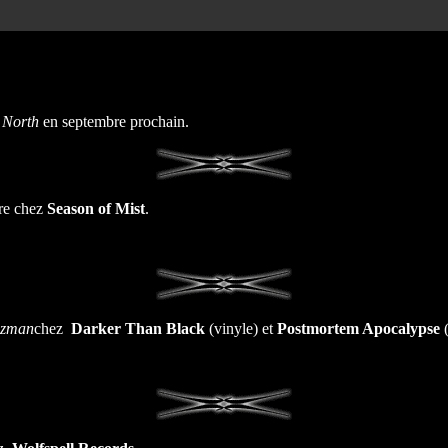
 North
en septembre prochain.
tre chez
Season of Mist
.
gzman
chez
Darker Than Black
(vinyle) et
Postmortem Apocalypse
(