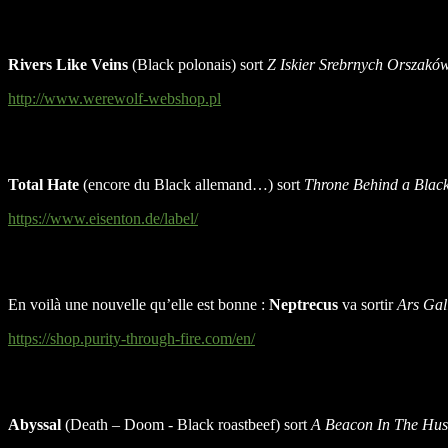
Rivers Like Veins
(Black polonais) sort
Z Iskier Srebrnych Orszakó
http://www.werewolf-webshop.pl
Total Hate
(encore du Black allemand…) sort
Throne Behind a Black
https://www.eisenton.de/label/
En voilà une nouvelle qu’elle est bonne :
Neptrecus
va sortir
Ars Gal
https://shop.purity-through-fire.com/en/
Abyssal
(Death – Doom - Black roastbeef) sort
A Beacon In The Hus