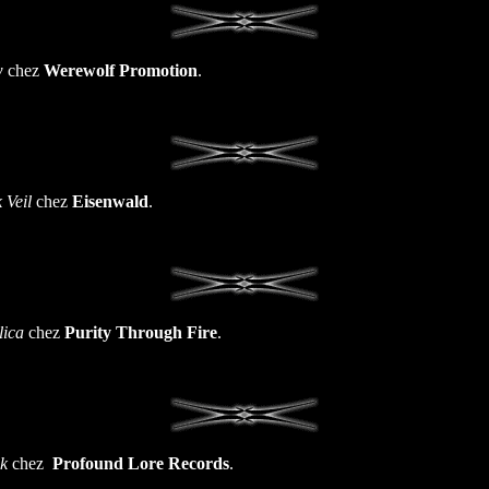
w
chez
Werewolf Promotion
.
 Veil
chez
Eisenwald
.
lica
chez
Purity Through Fire
.
k
chez
Profound Lore Records
.