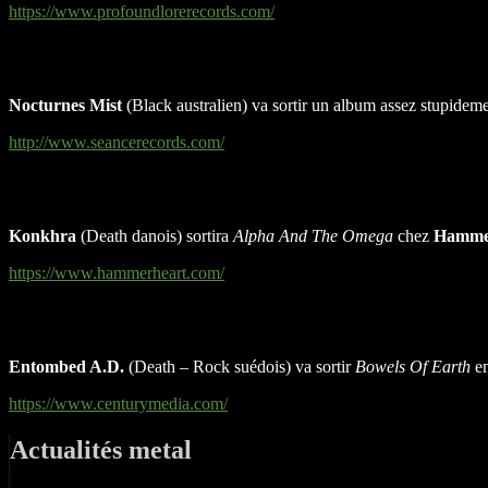
https://www.profoundlorerecords.com/
Nocturnes Mist
(Black australien) va sortir un album assez stupideme
http://www.seancerecords.com/
Konkhra
(Death danois) sortira
Alpha And The Omega
chez
Hammer
https://www.hammerheart.com/
Entombed A.D.
(Death – Rock suédois) va sortir
Bowels Of Earth
en
https://www.centurymedia.com/
Actualités metal