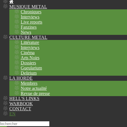
MUSIQUE METAL
Chroniques
Interviews
Live reports
Fanzines
News
CULTURE METAL
Littérature
Interviews
Cinéma
Arts Noirs
Dossiers
Gueularium
Delirium
LA HORDE
Membres
Notre actualité
Revue de presse
HELL'S LINKS
WARBOOK
CONTACT
EN