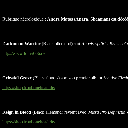
Rubrique nécrologique :
Andre Matos
(Angra
, Shaaman
)
est décéd
Darkmoon Warrior
(Black allemand) sort
Angels of dirt - Beasts of 
http://www.folter666.de
Celestial Grave
(Black finnois) sort son premier album
Secular Flesh
https://shop.ironbonehead.de/
Reign in Blood
(Black allemand) revient avec
Missa Pro Defunctis
c
https://shop.ironbonehead.de/