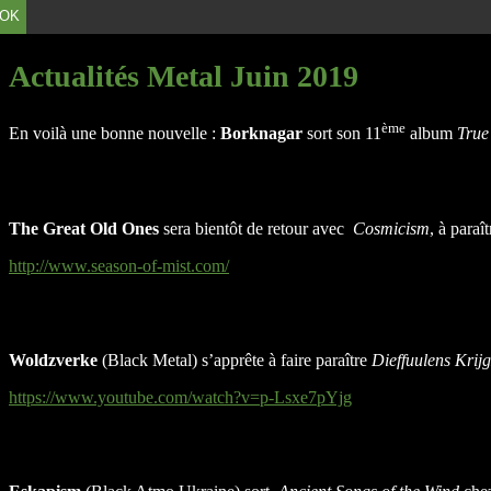
OK
Actualités Metal Juin 2019
ème
En voilà une bonne nouvelle :
Borknagar
sort son 11
album
True
The Great Old Ones
sera bientôt de retour avec
Cosmicism
, à paraî
http://www.season-of-mist.com/
Woldzverke
(Black Metal) s’apprête à faire paraître
Dieffuulens Krij
https://www.youtube.com/watch?v=p-Lsxe7pYjg