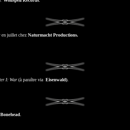
ez
Wolfspell Records
.
r
en juillet chez
Naturmacht Productions.
ter I: War
(à paraître via
Eisenwald
)
.
 Bonehead
.