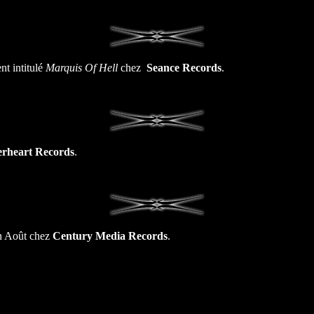
nt intitulé
Marquis Of Hell
chez
Seance Records
.
heart Records
.
 Août chez
Century Media Records
.