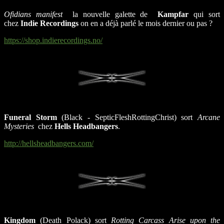
Ofidians manifest
la nouvelle galette de
Kampfar
qui sort
chez
Indie Recordings
on en a déjà parlé le mois dernier ou pas ?
https://shop.indierecordings.no/
Funeral Storm
(Black - SepticFleshRottingChrist) sort
Arcane
Mysteries
chez
Hells Headbangers
.
http://hellsheadbangers.com/
Kingdom
(Death Polack) sort
Rotting Carcass Arise upon the