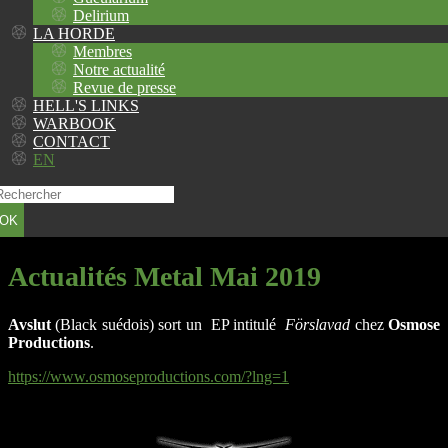
Delirium
LA HORDE
Membres
Notre actualité
Revue de presse
HELL'S LINKS
WARBOOK
CONTACT
EN
OK
Actualités Metal Mai 2019
Avslut
(Black suédois) sort un EP intitulé
Förslavad
chez
Osmose
Productions
.
https://www.osmoseproductions.com/?lng=1