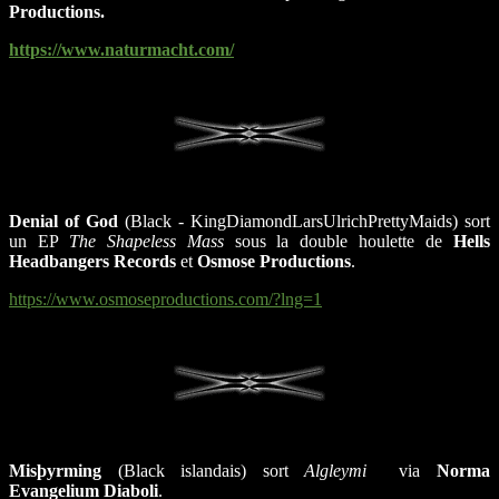
Productions.
https://www.naturmacht.com/
Denial of God
(Black - KingDiamondLarsUlrichPrettyMaids) sort
un EP
The Shapeless Mass
sous la double houlette de
Hells
Headbangers Records
et
Osmose Productions
.
https://www.osmoseproductions.com/?lng=1
Misþyrming
(Black islandais) sort
Algleymi
via
Norma
Evangelium Diaboli
.