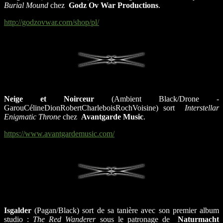
Burial Mound
chez
Godz Ov War Productions
.
http://godzovwar.com/shop/pl/
Neige et Noirceur
(Ambient Black/Drone -
GarouCélineDionRobertCharleboisRochVoisine) sort
Interstellar
Enigmatic Throne
chez
Avantgarde Music
.
https://www.avantgardemusic.com/
Isgalder
(Pagan/Black) sort de sa tanière avec son premier album
studio :
The Red Wanderer
sous le patronage de
Naturmacht