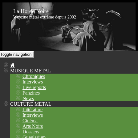
La Horde Noire
Webzine metal extrême depuis 2002
Toggle navigation
MUSIQUE METAL
Chroniques
Interviews
Live reports
Fanzines
News
CULTURE METAL
Littérature
Interviews
Cinéma
Arts Noirs
Dossiers
Gueularium