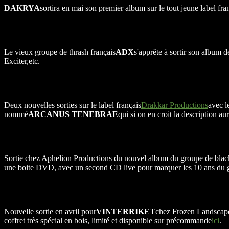
DAKRYA
sortira en mai son premier album sur le tout jeune label fra
Le vieux groupe de thrash français
ADX
s'apprête à sortir son album de
Exciter,etc.
Deux nouvelles sorties sur le label français
Drakkar Productions
avec l
nommé
ARCANUS TENEBRAE
qui si on en croit la description 
Sortie chez Aphelion Productions du nouvel album du groupe de black
une boite DVD, avec un second CD live pour marquer les 10 ans du 
Nouvelle sortie en avril pour
VINTERRIKET
chez Frozen Landscapes
coffret très spécial en bois, limité et disponible sur précommande
ici
.