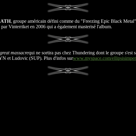
RATH
, groupe américain défini comme du "Freezing Epic Black Metal" 
ées par Vinterriket en 2006 qui a également masterisé l'album.
great massacre
qui ne sortira pas chez Thundering dont le groupe s'est s
t Ludovic (SUP). Plus d'infos sur
www.myspace.com/ellipsisimperi