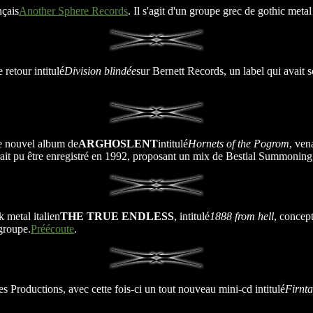
nçais
Another Sphere Records
. Il s'agit d'un groupe grec de gothic met
 retour intitulé
Division blindée
sur Bernett Records, un label qui avait 
e nouvel album de
ARGHOSLENT
intitulé
Hornets of the Pogrom
, ven
aurait pu être enregistré en 1992, proposant un mix de Bestial Summoning
 metal italien
THE TRUE ENDLESS
, intitulé
1888 from hell
, concep
groupe.
Préécoute
.
 Productions, avec cette fois-ci un tout nouveau mini-cd intitulé
Firnt