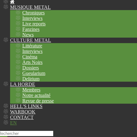
MUSIQUE METAL
Chroniques
Interviews
Live reports
Fanzines
News
CULTURE METAL
Littérature
Interviews
Cinéma
Arts Noirs
Dossiers
Gueularium
Delirium
LA HORDE
Membres
Notre actualité
Revue de presse
HELL'S LINKS
WARBOOK
CONTACT
EN