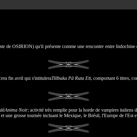
ste de OSIRION) qu'il présente comme une rencontre entre Indochine et
 fin avril qui s'intitulera
Tillbaka På Ruta Ett
, comportant 6 titres, c
ulé
Anima Noir
; activité très remplie pour la horde de vampires italiens
et une grosse tournée incluant le Mexique, le Brésil, l'Europe de l'Est e