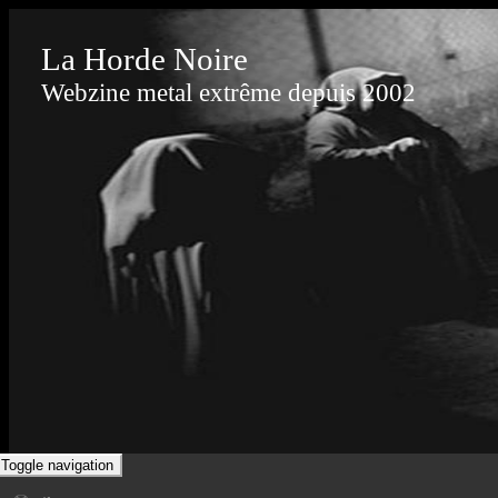
La Horde Noire
Webzine metal extrême depuis 2002
Toggle navigation