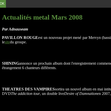
OK
Actualités metal Mars 2008
Par Adnauseam
PAVILLON ROUGE
est un nouveau projet mené par Mervyn (bassi
le
site
du groupe.
SHINING
annonce un prochain album dont l'enregistrement commencera
étrangement 6 chanteurs différents.
THEATRES DES VAMPIRES
sortira un nouvel album en mai intit
DVD
The addiction tour
, un double live
Desire of Damnation
en 2007, 