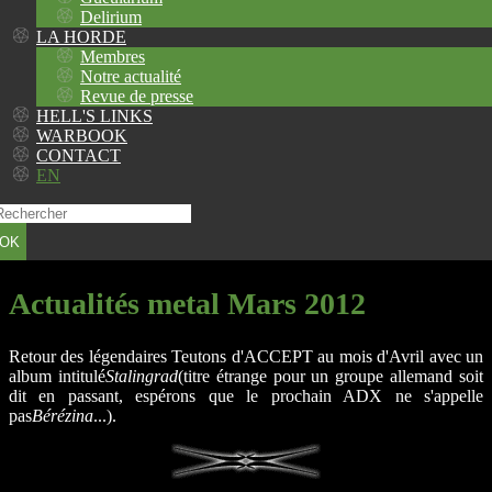
Delirium
LA HORDE
Membres
Notre actualité
Revue de presse
HELL'S LINKS
WARBOOK
CONTACT
EN
OK
Actualités metal Mars 2012
Retour des légendaires Teutons d'ACCEPT au mois d'Avril avec un
album intitulé
Stalingrad
(titre étrange pour un groupe allemand soit
dit en passant, espérons que le prochain ADX ne s'appelle
pas
Bérézina
...).