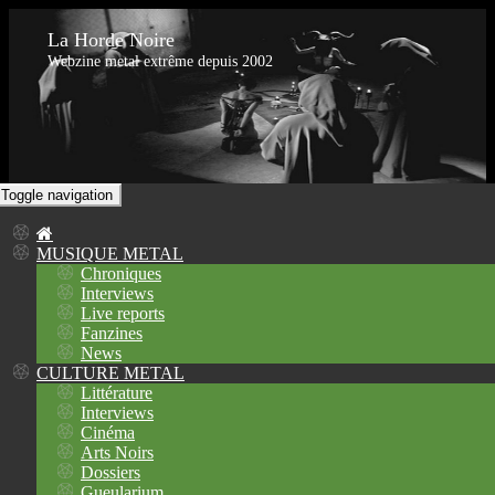
La Horde Noire
Webzine metal extrême depuis 2002
Toggle navigation
MUSIQUE METAL
Chroniques
Interviews
Live reports
Fanzines
News
CULTURE METAL
Littérature
Interviews
Cinéma
Arts Noirs
Dossiers
Gueularium