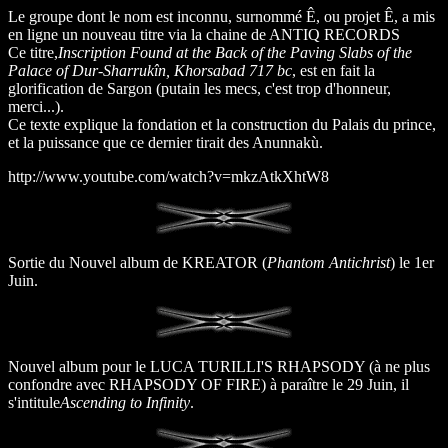
Le groupe dont le nom est inconnu, surnommé Ê, ou projet Ê, a mis
en ligne un nouveau titre via la chaine de ANTIQ RECORDS
Ce titre,
Inscription Found at the Back of the Paving Slabs of the
Palace of Dur-Sharrukîn, Khorsabad 717 bc
, est en fait la
glorification de Sargon (putain les mecs, c'est trop d'honneur,
merci...).
Ce texte explique la fondation et la construction du Palais du prince,
et la puissance que ce dernier tirait des Anunnakù.
http://www.youtube.com/watch?v=mkzAtkXhtW8
Sortie du Nouvel album de KREATOR (
Phantom Antichrist
) le 1er
Juin.
Nouvel album pour le LUCA TURILLI'S RHAPSODY (à ne plus
confondre avec RHAPSODY OF FIRE) à paraître le 29 Juin, il
s'intitule
Ascending to Infinity
.