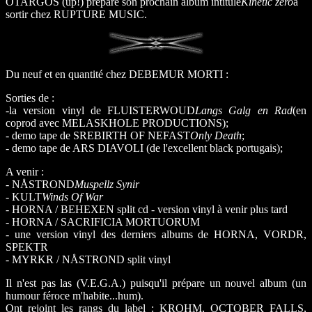
OTARGOS (up!) prépare son prochain album intitulé
Kinetic zero
à
sortir chez RUPTURE MUSIC.
Du neuf et en quantité chez DEBEMUR MORTI :
Sorties de :
-la version vinyl de FLUISTERWOUD
Langs Galg en Rad
(en
coprod avec MELASKHOLE PRODUCTIONS);
- demo tape de SREBIRTH OF NEFAST
Only Death
;
- demo tape de ARS DIAVOLI (de l'excellent black portugais);
A venir :
- NÅSTROND
Muspellz Synir
- KULT
Winds Of War
- HORNA / BEHEXEN split cd - version vinyl à venir plus tard
- HORNA / SACRIFICIA MORTUORUM
- une version vinyl des derniers albums de HORNA, VORDR,
SPEKTR
- MYRKR / NÅSTROND split vinyl
Il n'est pas las (V.E.G.A.) puisqu'il prépare un nouvel album (un
humour féroce m'habite...hum).
Ont rejoint les rangs du label : KROHM, OCTOBER FALLS,