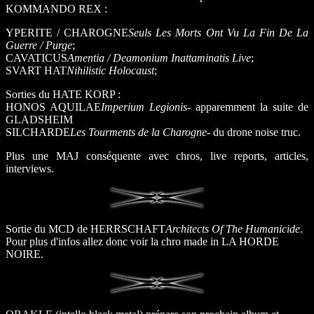
KOMMANDO REX :
YPERITE / CHAROGNE
Seuls Les Morts Ont Vu La Fin De La
Guerre / Purge
;
CAVATICUS
Amentia / Deamonium Inattaminatis Live
;
SVART HAT
Nihilistic Holocaust
;
Sorties du HATE KORP :
HONOS AQUILAE
Imperium Legionis
- apparemment la suite de
GLADSHEIM
SILCHARDE
Les Tourments de la Charogne
- du drone noise truc.
Plus une MAJ conséquente avec chros, live reports, articles,
interviews.
Sortie du MCD de HERRSCHAFT
Architects Of The Humanicide
.
Pour plus d'infos allez donc voir la chro made in LA HORDE
NOIRE.