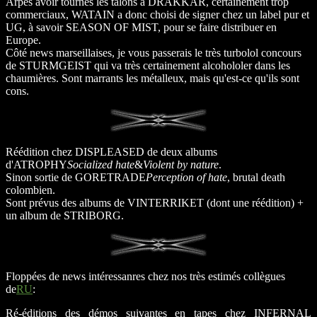
Arpès avoir tournés les talons à DRAKKAR, certainement trop
commerciaux, WATAIN a donc choisi de signer chez un label pur et
UG, à savoir SEASON OF MIST, pour se faire distribuer en
Europe.
Côté news marseillaises, je vous passerais le très turbolol concours
de STURMGEIST qui va très certainement alcohololer dans les
chaumières. Sont marrants les métalleux, mais qu'est-ce qu'ils sont
cons.
Réédition chez DISPLEASED de deux albums
d'ATROPHY
Socialized hate
&
Violent by nature
.
Sinon sortie de GORETRADE
Perception of hate
, brutal death
colombien.
Sont prévus des albums de VINTERRIKET (dont une réédition) +
un album de STRIBORG.
Floppées de news intéressanres chez nos très estimés collègues
de
RU
:
Ré-éditions des démos suivantes en tapes chez INFERNAL