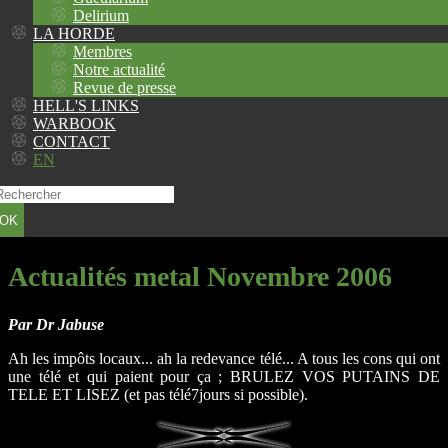
Delirium
LA HORDE
Membres
Notre actualité
Revue de presse
HELL'S LINKS
WARBOOK
CONTACT
EN
OK
Actualités metal Novembre 2006
Par Dr Jabuse
Ah les impôts locaux... ah la redevance télé... A tous les cons qui ont
une télé et qui paient pour ça ; BRULEZ VOS PUTAINS DE
TELE ET LISEZ (et pas télé7jours si possible).