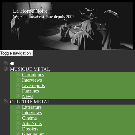
La Horde Noire
Webzine metal extrême depuis 2002
Toggle navigation
MUSIQUE METAL
Chroniques
Interviews
Live reports
Fanzines
News
CULTURE METAL
Littérature
Interviews
Cinéma
Arts Noirs
Dossiers
Gueularium