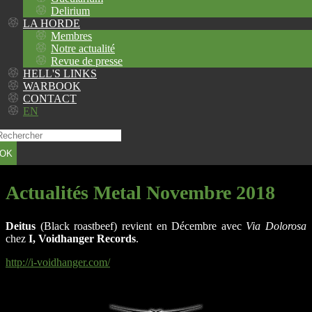
Delirium
LA HORDE
Membres
Notre actualité
Revue de presse
HELL'S LINKS
WARBOOK
CONTACT
EN
OK
Actualités Metal Novembre 2018
Deitus
(Black roastbeef) revient en Décembre avec
Via Dolorosa
chez
I, Voidhanger Records
.
http://i-voidhanger.com/