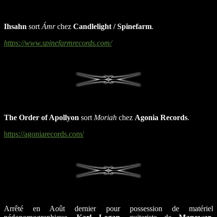
Ihsahn
sort
Ámr
chez
Candlelight / Spinefarm
.
https://www.spinefarmrecords.com/
The Order of Apollyon
sort
Moriah
chez
Agonia Records
.
https://agoniarecords.com/
Arrêté en Août dernier pour possession de matériel