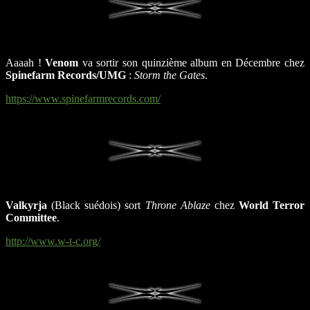
Aaaah !
Venom
va sortir son quinzième album en Décembre chez
Spinefarm Records/UMG
:
Storm the Gates
.
https://www.spinefarmrecords.com/
Valkyrja
(Black suédois) sort
Throne Ablaze
chez
World Terror
Committee
.
http://www.w-t-c.org/