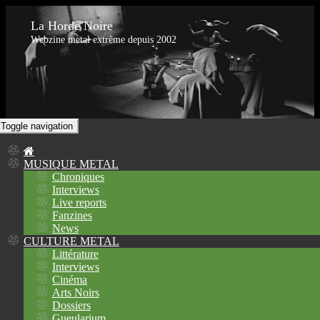
La Horde Noire
Webzine metal extrême depuis 2002
Toggle navigation
MUSIQUE METAL
Chroniques
Interviews
Live reports
Fanzines
News
CULTURE METAL
Littérature
Interviews
Cinéma
Arts Noirs
Dossiers
Gueularium