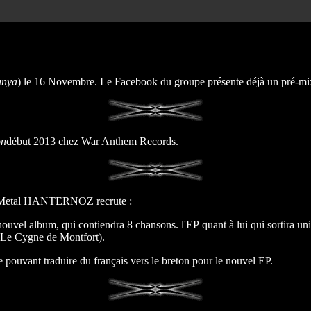
unya
) le 16 Novembre. Le Facebook du groupe présente déjà un pré-m
on
début 2013 chez War Anthem Records.
lk Metal HANTERNOZ recrute :
 nouvel album, qui contiendra 8 chansons. l'EP quant à lui qui sortira
- Le Cygne de Montfort).
se pouvant traduire du français vers le breton pour le nouvel EP.