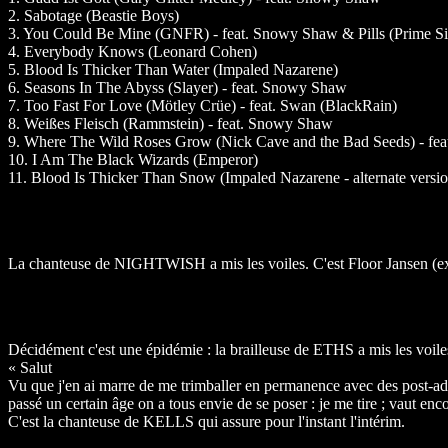
2. Sabotage (Beastie Boys)
3. You Could Be Mine (GNFR) - feat. Snowy Shaw & Pills (Prime Sin
4. Everybody Knows (Leonard Cohen)
5. Blood Is Thicker Than Water (Impaled Nazarene)
6. Seasons In The Abyss (Slayer) - feat. Snowy Shaw
7. Too Fast For Love (Mötley Crüe) - feat. Swan (BlackRain)
8. Weißes Fleisch (Rammstein) - feat. Snowy Shaw
9. Where The Wild Roses Grow (Nick Cave and the Bad Seeds) - fe
10. I Am The Black Wizards (Emperor)
11. Blood Is Thicker Than Snow (Impaled Nazarene - alternate versi
La chanteuse de NIGHTWISH a mis les voiles. C'est Floor Jansen (
Décidément c'est une épidémie : la brailleuse de ETHS a mis les voile
« Salut
Vu que j'en ai marre de me trimballer en permanence avec des post-adole
passé un certain âge on a tous envie de se poser : je me tire ; vaut enc
C'est la chanteuse de KELLS qui assure pour l'instant l'intérim.