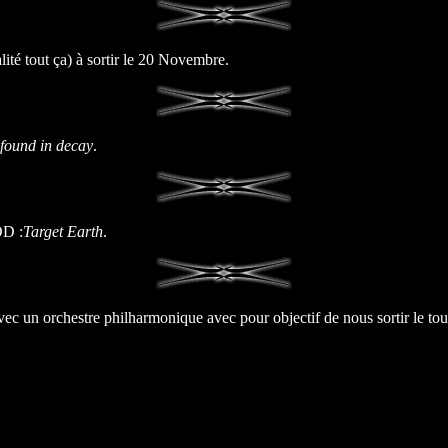
nalité tout ça) à sortir le 20 Novembre.
found in decay
.
OD :
Target Earth
.
un orchestre philharmonique avec pour objectif de nous sortir le tou