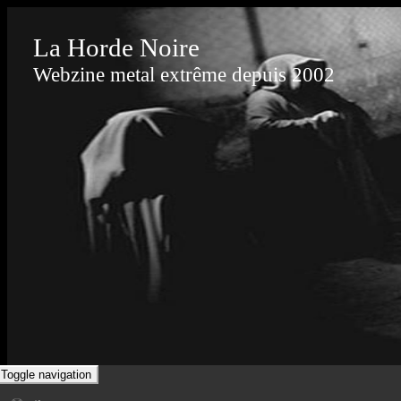
La Horde Noire
Webzine metal extrême depuis 2002
Toggle navigation