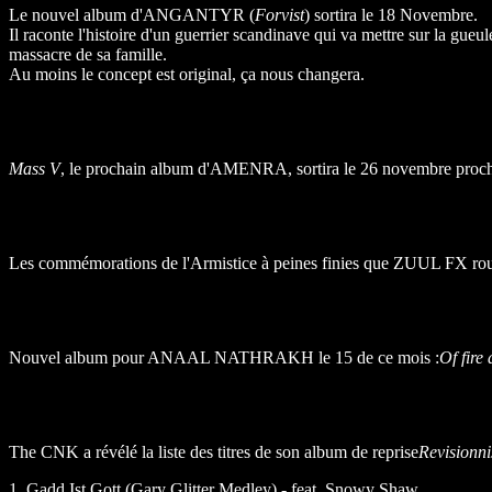
Le nouvel album d'ANGANTYR (
Forvist
) sortira le 18 Novembre.
Il raconte l'histoire d'un guerrier scandinave qui va mettre sur la gueu
massacre de sa famille.
Au moins le concept est original, ça nous changera.
Mass V
, le prochain album d'AMENRA, sortira le 26 novembre proch
Les commémorations de l'Armistice à peines finies que ZUUL FX rouv
Nouvel album pour ANAAL NATHRAKH le 15 de ce mois :
Of fire
The CNK a révélé la liste des titres de son album de reprise
Revisionn
1. Gadd Ist Gott (Gary Glitter Medley) - feat. Snowy Shaw