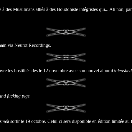
le à des Musulmans alliés à des Bouddhiste intégristes qui... Ah non, par
ain via Neurot Recordings.
re les hostilités dès le 12 novembre avec son nouvel album
Unleashed
 and fucking pigs.
isme
à sortir le 19 octobre. Celui-ci sera disponible en édition limitée a