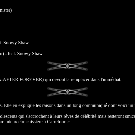
ister)
at. Snowy Shaw
on) - feat. Snowy Shaw
ex-AFTER FOREVER) qui devrait la remplacer dans l'immédiat.
s. Elle en explique les raisons dans un long communiqué dont voici un 
scents qui s'accrochent à leurs rêves de célébrité mais resteront smicar
ore mieux être caissière à Carrefour. »