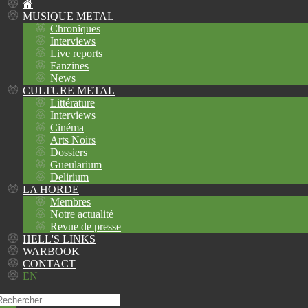
MUSIQUE METAL
Chroniques
Interviews
Live reports
Fanzines
News
CULTURE METAL
Littérature
Interviews
Cinéma
Arts Noirs
Dossiers
Gueularium
Delirium
LA HORDE
Membres
Notre actualité
Revue de presse
HELL'S LINKS
WARBOOK
CONTACT
EN