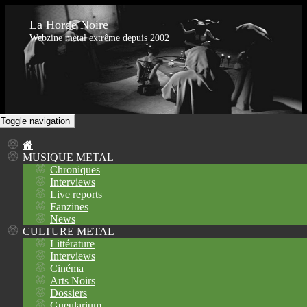
La Horde Noire
Webzine metal extrême depuis 2002
Toggle navigation
MUSIQUE METAL
Chroniques
Interviews
Live reports
Fanzines
News
CULTURE METAL
Littérature
Interviews
Cinéma
Arts Noirs
Dossiers
Gueularium