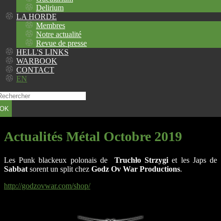
Delirium
LA HORDE
Membres
Notre actualité
Revue de presse
HELL'S LINKS
WARBOOK
CONTACT
EN
OK
Actualités Métal Octobre 2019
Les Punk blackeux polonais de
Truchło Strzygi
et les Japs de
Sabbat
sorent un split chez
Godz Ov War Productions
.
http://godzovwar.com/shop/